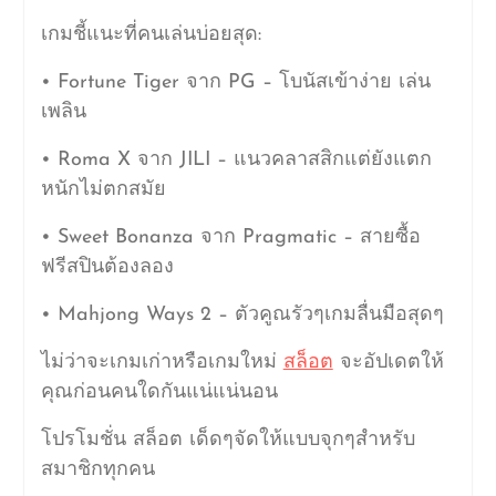
เกมชี้แนะที่คนเล่นบ่อยสุด:
• Fortune Tiger จาก PG – โบนัสเข้าง่าย เล่น
เพลิน
• Roma X จาก JILI – แนวคลาสสิกแต่ยังแตก
หนักไม่ตกสมัย
• Sweet Bonanza จาก Pragmatic – สายซื้อ
ฟรีสปินต้องลอง
• Mahjong Ways 2 – ตัวคูณรัวๆเกมลื่นมือสุดๆ
ไม่ว่าจะเกมเก่าหรือเกมใหม่
สล็อต
จะอัปเดตให้
คุณก่อนคนใดกันแน่แน่นอน
โปรโมชั่น สล็อต เด็ดๆจัดให้แบบจุกๆสำหรับ
สมาชิกทุกคน