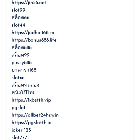
https://jin55.net
slot99
สล็อต66
slot44
https://judhai168.co
https://bonus888.life
สล็อต888
สล็อต99
pussy888
บาคาร่า168
slotxo
สล็อตทดลอง
หนังโป๊ไทย
https://1xbetth.vip
pgslot
https://allbet24hr.win
https://pgslotth.io
joker 123
slot777