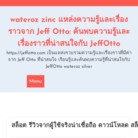
Skip
to
content
wateroz zinc แหล่งความรู้และเรื่อง
ราวจาก Jeff Otto: ค้นพบความรู้และ
เรื่องราวที่น่าสนใจกับ JeffOtto
https://jeffotto.com เป็นแหล่งรวบรวมความรู้และเรื่องราวที่มีค่า
จาก Jeff Otto ที่น่าสนใจ เรียนรู้และค้นพบความรู้ที่น่าสนใจกับ
JeffOtto wateroz silver
Menu
สล็อต รีวิวจากผู้ใช้จริงน่าเชื่อถือ ดาวน์โหลด 