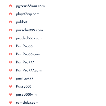
pgzeus88win.com
play97vip.com
pokbet
porsche999.com
proded888x.com
PunPro66
PunPro66.com
PunPro777
PunPro777.com
puntaek77
Pussy888
pussy888win
ramclubx.com