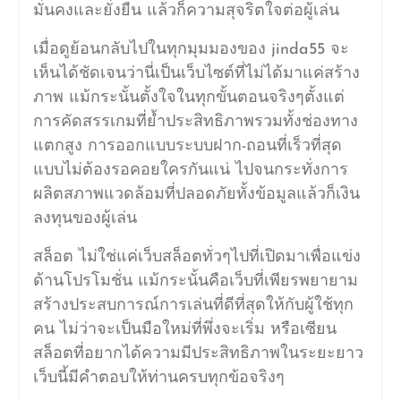
มั่นคงและยั่งยืน แล้วก็ความสุจริตใจต่อผู้เล่น
เมื่อดูย้อนกลับไปในทุกมุมมองของ jinda55 จะ
เห็นได้ชัดเจนว่านี่เป็นเว็บไซต์ที่ไม่ได้มาแค่สร้าง
ภาพ แม้กระนั้นตั้งใจในทุกขั้นตอนจริงๆตั้งแต่
การคัดสรรเกมที่ย้ำประสิทธิภาพรวมทั้งช่องทาง
แตกสูง การออกแบบระบบฝาก-ถอนที่เร็วที่สุด
แบบไม่ต้องรอคอยใครกันแน่ ไปจนกระทั่งการ
ผลิตสภาพแวดล้อมที่ปลอดภัยทั้งข้อมูลแล้วก็เงิน
ลงทุนของผู้เล่น
สล็อต ไม่ใช่แค่เว็บสล็อตทั่วๆไปที่เปิดมาเพื่อแข่ง
ด้านโปรโมชั่น แม้กระนั้นคือเว็บที่เพียรพยายาม
สร้างประสบการณ์การเล่นที่ดีที่สุดให้กับผู้ใช้ทุก
คน ไม่ว่าจะเป็นมือใหม่ที่พึ่งจะเริ่ม หรือเซียน
สล็อตที่อยากได้ความมีประสิทธิภาพในระยะยาว
เว็บนี้มีคำตอบให้ท่านครบทุกข้อจริงๆ