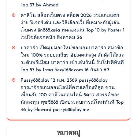
Top 37 by Ahmad
คาสิโน สล็อตเว็บตรง สล็อต 2026 รวมเกมแตก
ง่าย ฟีเจอร์เด่น และวิธีเลือกเว็บที่เหมาะกับผู้เล่น
เว็บตรง jin888.asia ทดลองเล่น Top 10 by Foster 1
เวปไซต์แจกหนัก สิงหาคม 26
บาคาร่า เปิดมุมมองใหม่ของเกมบาคาร่า สมาชิก
ใหม่ 100% ระบบเสถียร อัปเดตล่าสุด สัมผัสโต๊ะสด
ระดับพรีเมียม บาคาร่า เข้าเล่นวันนี้ รับโปรดีทันที
Top 57 by Irma Sexy168c.com 16 กันยา 69
Pussy888play 12 ก.ค. 2569 pussy888play
อาณาจักรเกมออนไลน์ที่ครบเครื่องที่สุด ชวน
เพื่อนรับ 100 คาสิโนออนไลน์ 5ดาว สวรรค์ของ
นักลงทุน พุซซี่888 เปิดประสบการณ์ใหม่ทันที Top
46 by Howard pussy888play.me
หมวดหมู่