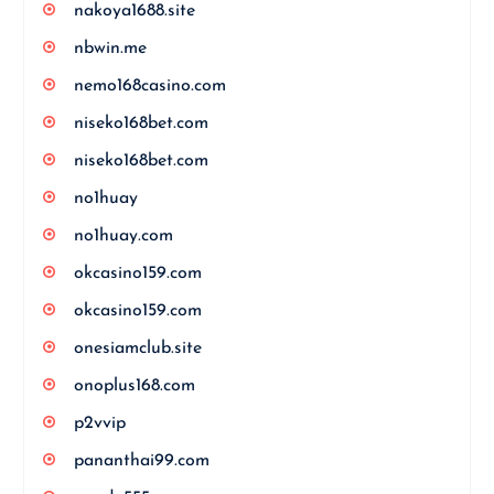
nakoya1688.site
nbwin.me
nemo168casino.com
niseko168bet.com
niseko168bet.com
no1huay
no1huay.com
okcasino159.com
okcasino159.com
onesiamclub.site
onoplus168.com
p2vvip
pananthai99.com