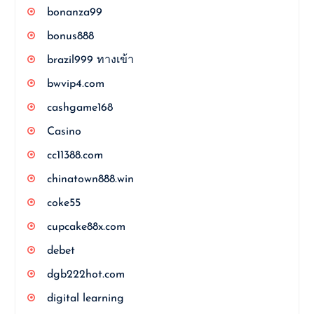
bonanza99
bonus888
brazil999 ทางเข้า
bwvip4.com
cashgame168
Casino
cc11388.com
chinatown888.win
coke55
cupcake88x.com
debet
dgb222hot.com
digital learning