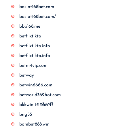
baslot168bet.com
baslot168bet.com/
bbp168.me
betflixtikto
betflixtikto.info
betflixtikto.info
betm4vip.com
betway
betwin6666.com
betworld369hot.com
bkkwin เครดิตฟรี
bng55
bombet888.win