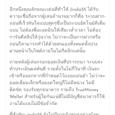
อีกหนึ่งคุณลักษณะเด่นที่ทำให้ Jinda55 ได้รับ
ความเชื่อถือจากผู้เล่นจำนวนมากก็คือ ระบบฝาก-
ถอนที่เร็วทันใจแบบสุดๆซึ่งเป็นระบบอัตโนมัติเต็ม
แบบ ไม่ต้องพึ่งแอดมินให้เสียเวล่ำเวลา ไม่ต้อง
การันตีสลิปให้วุ่นวาย ไม่ว่าจะเป็นการฝากหรือ
ถอนก็สามารถทำได้ด้วยตนเองทั้งหมดทั้งปวง
ผ่านหน้าเว็บไซต์ภายในไม่กี่คลิกแค่นั้น
ภายหลังผู้เล่นกรอกยอดเงินที่ปรารถนา ระบบจะ
ทำประเมินผลทันที รวมทั้งในไม่กี่วินาที เงินจะ
เข้าหรือออกจากที่กำหนดไว้แบบแม่นยำ ไม่ว่าจะ
ยอดเยี่ยมเล็กหรือยอดใหญ่ก็ไม่มีหน่วง ไม่มี
ติดขัด รองรับทุกธนาคาร รวมถึง TrueMoney
Wallet สำหรับผู้ใดกันแน่ที่ไม่มีบัญชีธนาคารก็ใช้
งานได้แบบไม่มีข้อจำกัด
ที่สำคัญ jinda55 ยังไม่มีการกำหนดอย่างน้อย