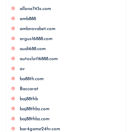
allone745s.com
amb888
ambnovabet.com
argus16888.com
audi688.com
autoslot16888.com
av
ba88th.com
Baccarat
baj88thb
baj88thbz.com
baj88thbz.com
bar4game24hr.com