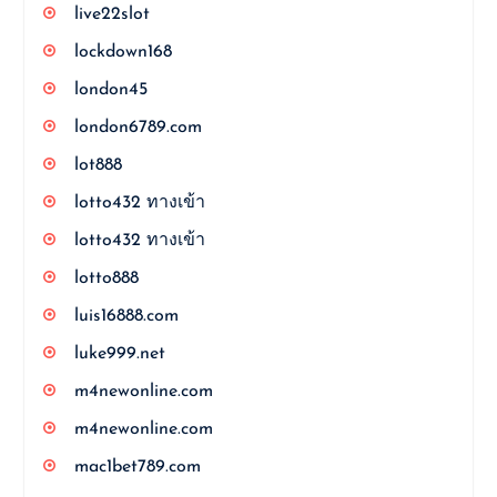
live22slot
lockdown168
london45
london6789.com
lot888
lotto432 ทางเข้า
lotto432 ทางเข้า
lotto888
luis16888.com
luke999.net
m4newonline.com
m4newonline.com
mac1bet789.com