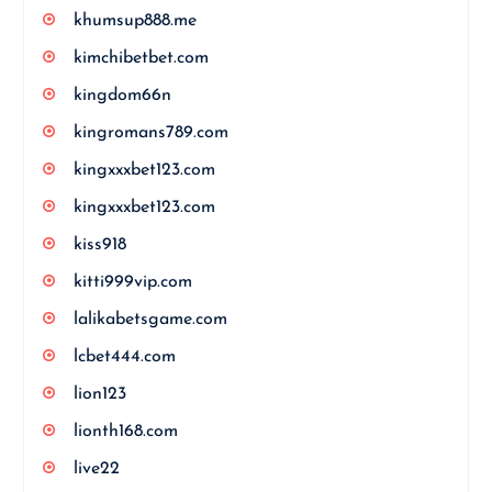
khumsup888.me
kimchibetbet.com
kingdom66n
kingromans789.com
kingxxxbet123.com
kingxxxbet123.com
kiss918
kitti999vip.com
lalikabetsgame.com
lcbet444.com
lion123
lionth168.com
live22