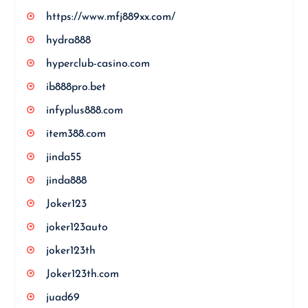
https://www.mfj889xx.com/
hydra888
hyperclub-casino.com
ib888pro.bet
infyplus888.com
item388.com
jinda55
jinda888
Joker123
joker123auto
joker123th
Joker123th.com
juad69