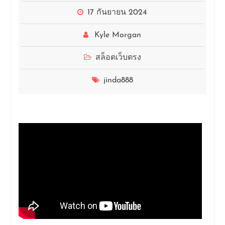
17 กันยายน 2024
Kyle Morgan
สล็อตเว็บตรง
jinda888