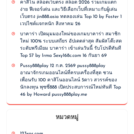
คาสิโน สล็อตเว็บตรง สล็อต 2026 รวมเกมแตก
ง่าย ฟีเจอร์เด่น และวิธีเลือกเว็บที่เหมาะกับผู้เล่น
เว็บตรง jin888.asia ทดลองเล่น Top 10 by Foster 1
เวปไซต์แจกหนัก สิงหาคม 26
บาคาร่า เปิดมุมมองใหม่ของเกมบาคาร่า สมาชิก
ใหม่ 100% ระบบเสถียร อัปเดตล่าสุด สัมผัสโต๊ะสด
ระดับพรีเมียม บาคาร่า เข้าเล่นวันนี้ รับโปรดีทันที
Top 57 by Irma Sexy168c.com 16 กันยา 69
Pussy888play 12 ก.ค. 2569 pussy888play
อาณาจักรเกมออนไลน์ที่ครบเครื่องที่สุด ชวน
เพื่อนรับ 100 คาสิโนออนไลน์ 5ดาว สวรรค์ของ
นักลงทุน พุซซี่888 เปิดประสบการณ์ใหม่ทันที Top
46 by Howard pussy888play.me
หมวดหมู่
123xos.com