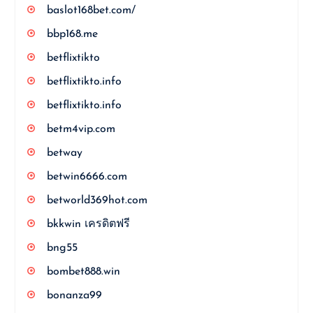
baslot168bet.com/
bbp168.me
betflixtikto
betflixtikto.info
betflixtikto.info
betm4vip.com
betway
betwin6666.com
betworld369hot.com
bkkwin เครดิตฟรี
bng55
bombet888.win
bonanza99