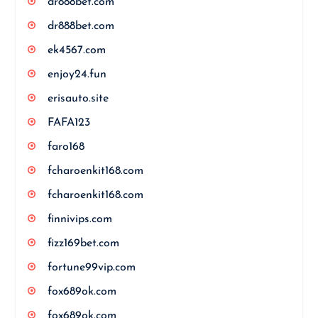
dr888bet.com
dr888bet.com
ek4567.com
enjoy24.fun
erisauto.site
FAFA123
faro168
fcharoenkit168.com
fcharoenkit168.com
finnivips.com
fizz169bet.com
fortune99vip.com
fox689ok.com
fox689ok.com