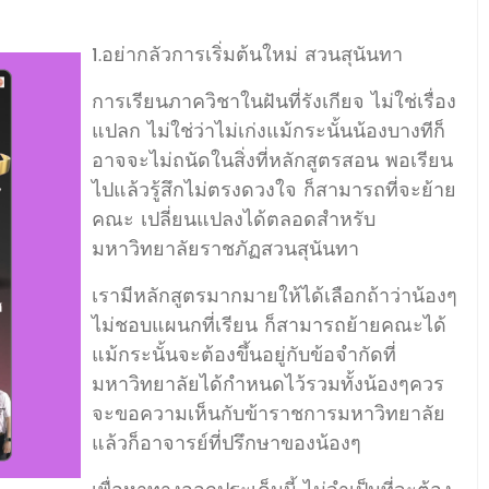
1.อย่ากลัวการเริ่มต้นใหม่ สวนสุนันทา
การเรียนภาควิชาในฝันที่รังเกียจ ไม่ใช่เรื่อง
แปลก ไม่ใช่ว่าไม่เก่งแม้กระนั้นน้องบางทีก็
อาจจะไม่ถนัดในสิ่งที่หลักสูตรสอน พอเรียน
ไปแล้วรู้สึกไม่ตรงดวงใจ ก็สามารถที่จะย้าย
คณะ เปลี่ยนแปลงได้ตลอดสำหรับ
มหาวิทยาลัยราชภัฏสวนสุนันทา
เรามีหลักสูตรมากมายให้ได้เลือกถ้าว่าน้องๆ
ไม่ชอบแผนกที่เรียน ก็สามารถย้ายคณะได้
แม้กระนั้นจะต้องขึ้นอยู่กับข้อจำกัดที่
มหาวิทยาลัยได้กำหนดไว้รวมทั้งน้องๆควร
จะขอความเห็นกับข้าราชการมหาวิทยาลัย
แล้วก็อาจารย์ที่ปรึกษาของน้องๆ