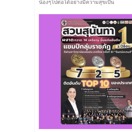
น้องๆไปต่อได้อย่างมีความสุขเป็น