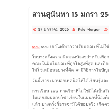
สวนสุนันทา 15 มกรา 25
29 มกราคม 2026
Kyle Morgan
ssru
ssru เอาไงดีหากว่าเรียนคณะที่ไม่ใช่
ในบางครั้งความฝันของน้องๆสำหรับเพื่อกา
คณะในฝันในขณะที่ถูกใจสูงที่สุด และก็อย
ไม่ใช่เหมือนอย่างที่คิด จะมีวิธีการไขปั
วันนี้เราจะมาบอกเทคนิคให้ได้เรียนรู้และ
การเรียน ssru ภาควิชาที่ไม่ใช่มิได้เป็นเร
ไม่เคยสัมผัสกับวิชาเรียนในแผนกที่น้องคิด
แล้ว บางครั้งก็อาจจะมิได้ชอบจริง เกิด