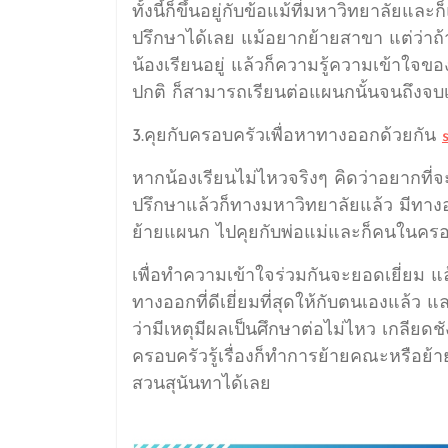
ทั้งนี้ก็ขึ้นอยู่กับข้อแม้ที่มหาวิทยาลัย
ปรึกษาได้เลย แม้อยากย้ายสาขา แต่ว่าถ้
น้องเรียนอยู่ แล้วก็ความรู้ความเข้าใจของน้
ปกติ ก็สามารถเรียนต่อแผนกนั้นจนถึงจบเ
3.คุยกับครอบครัวเพื่อหาทางออกด้วยกัน
หากน้องเรียนไม่ไหวจริงๆ คิดว่าอยากที่จ
ปรึกษาแล้วก็ทางมหาวิทยาลัยแล้ว มีทาง
ย้ายแผนก ไปคุยกับพ่อแม่และก็คนในครอ
เพื่อทำความเข้าใจร่วมกันจะยอดเยี่ยม แ
ทางออกที่ดีเยี่ยมที่สุดให้กับตนเองแล้
ว่ามีเหตุมีผลเป็นศึกษาต่อไม่ไหว เกลียดช
ครอบครัวรู้เรื่องก็ทำการย้ายคณะหรือ
สวนสุนันทาได้เลย