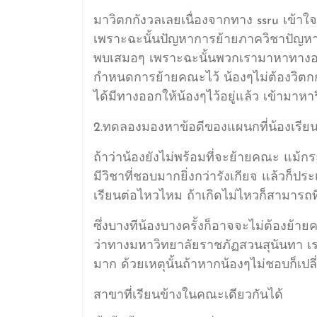
มาวิตกกังวลเลยเนื่องจากทาง ssru เข้าใจปร
เพราะฉะนั้นปัญหาการย้ายภาควิชาปัญหาที่เกี
พบเสมอๆ เพราะฉะนั้นพวกเรามาหาทางออก
กำหนดการย้ายคณะไว้ น้องๆไม่ต้องวิตกก
ได้มีทางออกให้น้องๆไว้อยู่แล้ว เข้ามาหา
2.ทดลองมองหาข้อดีของแผนกที่น้องเรียนอ
ถ้าว่าน้องยังไม่พร้อมที่จะย้ายคณะ แม้กระ
มีวิชาที่ชอบมากยิ่งกว่ารังเกียจ แล้วก็
เรียนต่อไหวไหม ถ้าเกิดไม่ไหวก็สามารถ
ซึ่งบางทีน้องบางครั้งก็อาจจะไม่ต้องย้าย
ว่าทางมหาวิทยาลัยราชภัฏสวนสุนันทา เ
มาก ด้วยเหตุนั้นถ้าหากน้องๆไม่ชอบก็เปลี
สาขาที่เรียนข้างในคณะเดียวกันได้