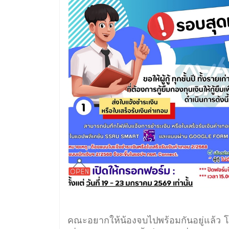
คณะอยากให้น้องจบไปพร้อมกันอยู่แล้ว โดยเ