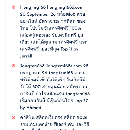
Hengjing168 hengjing168d.com
20 September 26 สล็อต168 หวย
ออนไลน์ อัตราจ่ายมากที่สุด ของ
ไทย โปรโมชั่นเครดิตฟรี 100%
กล่องสุ่มเฮงเฮง รับเครดิตฟรี ยูส
เดียว เล่นได้ทุกเกม เครดิตฟรี แจก
เครดิตฟรี เยอะที่สุด Top 11 by
Jerrell
Tangtem168 Tangtem168e.com 28
กรกฎาคม 26 tangtem168 ความ
พรีเมียมที่เข้าถึงได้จริง วันเกิดนี้พี่
จัดให้ 300 สายทุนน้อย สมัครด่วน
การันตี กำไรหลักแสน tangtem168
เริ่มก่อนวันนี้ มีลุ้นก่อนใคร Top 37
by Ahmad
คาสิโน สล็อตเว็บตรง สล็อต 2026
รวมเกมแตกง่าย ฟีเจอร์เด่น และวิธี