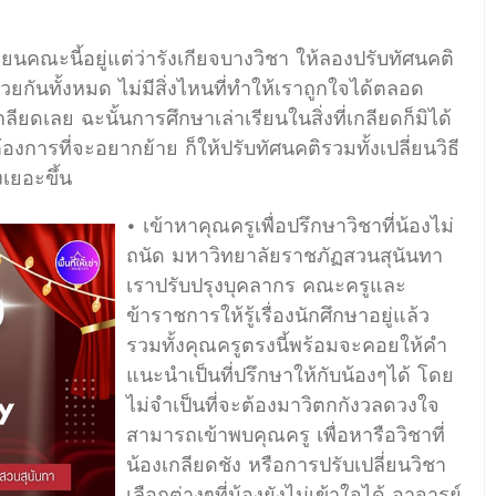
นคณะนี้อยู่แต่ว่ารังเกียจบางวิชา ให้ลองปรับทัศนคติ
้วยกันทั้งหมด ไม่มีสิ่งไหนที่ทำให้เราถูกใจได้ตลอด
ลียดเลย ฉะนั้นการศึกษาเล่าเรียนในสิ่งที่เกลียดก็มิได้
งการที่จะอยากย้าย ก็ให้ปรับทัศนคติรวมทั้งเปลี่ยนวิธี
เยอะขึ้น
• เข้าหาคุณครูเพื่อปรึกษาวิชาที่น้องไม่
ถนัด มหาวิทยาลัยราชภัฏสวนสุนันทา
เราปรับปรุงบุคลากร คณะครูและ
ข้าราชการให้รู้เรื่องนักศึกษาอยู่แล้ว
รวมทั้งคุณครูตรงนี้พร้อมจะคอยให้คำ
แนะนำเป็นที่ปรึกษาให้กับน้องๆได้ โดย
ไม่จำเป็นที่จะต้องมาวิตกกังวลดวงใจ
สามารถเข้าพบคุณครู เพื่อหารือวิชาที่
น้องเกลียดชัง หรือการปรับเปลี่ยนวิชา