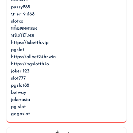
pussy888
บาคาร่า168
slotxo
สล็อตทดลอง
หนังโป๊ไทย
https://1xbetth.vip
pgslot
https://allbet24hr.win
https://pgslotth.io
joker 123
slot777
pgslot88
betway
jokerasia
pg slot
gogoslot