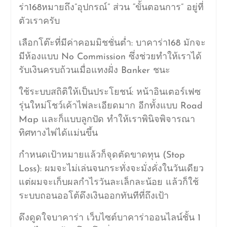
ร่า168หมายถึง”อุปกรณ์” ส่วน “ขั้นตอนการ” อยู่ที่
ตัวเราครับ
เลือกโต๊ะที่มีค่าคอมมิชชั่นต่ำ: บาคาร่า168 มักจะ
มีห้องแบบ No Commission ซึ่งช่วยทำให้เราได้
รับเงินครบถ้วนเมื่อแทงฝั่ง Banker ชนะ
ใช้ระบบสถิติให้เป็นประโยชน์: หน้าอินเตอร์เฟซ
รุ่นใหม่โชว์เค้าไพ่ละเอียดมาก อีกทั้งแบบ Road
Map และก็แบบลูกปัด ทำให้เราพินิจพิจารณา
ทิศทางไพ่ได้แม่นขึ้น
กำหนดเป้าหมายแล้วก็จุดตัดขาดทุน (Stop
Loss): ผมจะไม่เล่นจนกระทั่งจะมั่งคั่งในวันเดียว
แต่ผมจะเก็บผลกำไรวันละเล็กละน้อย แล้วก็ใช้
ระบบถอนออโต้ดึงเงินออกทันทีที่ถึงเป้า
ดึงดูดใจบาคาร่า เว็บไซต์บาคาร่าออนไลน์ชั้น 1