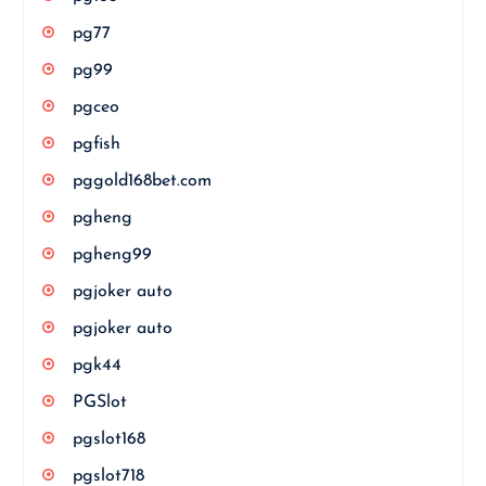
pg77
pg99
pgceo
pgfish
pggold168bet.com
pgheng
pgheng99
pgjoker auto
pgjoker auto
pgk44
PGSlot
pgslot168
pgslot718