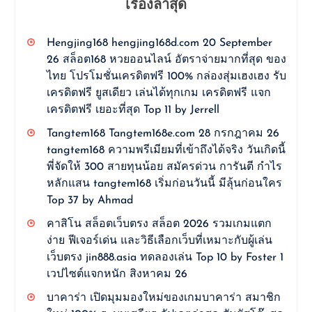
เรื่องล่าสุด
Hengjing168 hengjing168d.com 20 September
26 สล็อต168 หวยออนไลน์ อัตราจ่ายมากที่สุด ของ
ไทย โปรโมชั่นเครดิตฟรี 100% กล่องสุ่มเฮงเฮง รับ
เครดิตฟรี ยูสเดียว เล่นได้ทุกเกม เครดิตฟรี แจก
เครดิตฟรี เยอะที่สุด Top 11 by Jerrell
Tangtem168 Tangtem168e.com 28 กรกฎาคม 26
tangtem168 ความพรีเมียมที่เข้าถึงได้จริง วันเกิดนี้
พี่จัดให้ 300 สายทุนน้อย สมัครด่วน การันตี กำไร
หลักแสน tangtem168 เริ่มก่อนวันนี้ มีลุ้นก่อนใคร
Top 37 by Ahmad
คาสิโน สล็อตเว็บตรง สล็อต 2026 รวมเกมแตก
ง่าย ฟีเจอร์เด่น และวิธีเลือกเว็บที่เหมาะกับผู้เล่น
เว็บตรง jin888.asia ทดลองเล่น Top 10 by Foster 1
เวปไซต์แจกหนัก สิงหาคม 26
บาคาร่า เปิดมุมมองใหม่ของเกมบาคาร่า สมาชิก