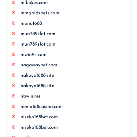
mib555s.com
mmgoldsbets.com
mono1688
mun789slot.com
mun789slot.com
mwin9s.com
nagawaybet.com
nakoya1688.site
nakoya1688.site
nbwin.me
nemo168casino.com
niseko168bet.com
niseko168bet.com