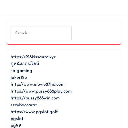
Search
for:
https://918kissauto.xyz
ดูหนังออนไลน์
sa gaming
joker123
http://www.movie87hd.com
https://www.pussy888play.com
https://pussy888win.com
sexybaccarat
https://www.pgslot.golf
pgslot
pg99