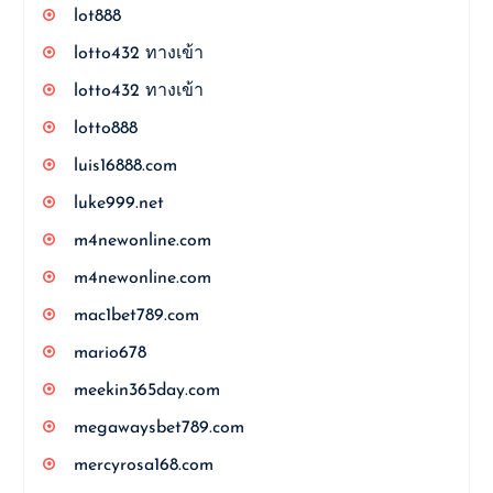
lot888
lotto432 ทางเข้า
lotto432 ทางเข้า
lotto888
luis16888.com
luke999.net
m4newonline.com
m4newonline.com
mac1bet789.com
mario678
meekin365day.com
megawaysbet789.com
mercyrosa168.com