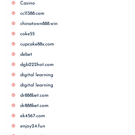
Casino
cc11388.com
chinatown888.win
coke55
cupcake88x.com
debet
dgb222hot.com
digital learning
digital learning
dr888bet.com
dr888bet.com
ek4567.com
enjoy24.fun