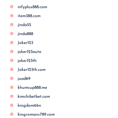
infyplus888.com
item388.com
jinda55
jinda888
Joker123
joker123auto
joker123th
Joker123th.com
juad69
khumsup888.me
kimchibetbet.com
kingdom66n
kingromans789.com