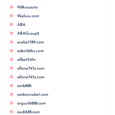
918kissauto
9kpluss.com
ABA
ABAGroup2
acebet789.com
aden168ss.com
allbet24hr
allone745s.com
allone745s.com
amb888
ambnovabet.com
argus16888.com
audi688.com