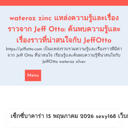
Skip
to
content
wateroz zinc แหล่งความรู้และเรื่อง
ราวจาก Jeff Otto: ค้นพบความรู้และ
เรื่องราวที่น่าสนใจกับ JeffOtto
https://jeffotto.com เป็นแหล่งรวบรวมความรู้และเรื่องราวที่มีค่า
จาก Jeff Otto ที่น่าสนใจ เรียนรู้และค้นพบความรู้ที่น่าสนใจกับ
JeffOtto wateroz silver
Menu
เซ็กซี่บาคาร่า 15 พฤษภาคม 2026 sexy168 เว็บ