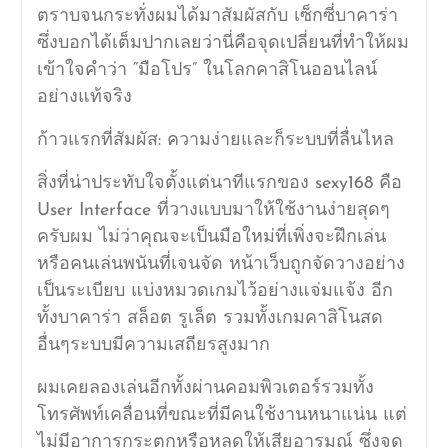
ตราบจนกระทั่งผมได้มาสัมผัสกับ เซ็กซี่บาคาร่า
ซึ่งบอกได้เต็มปากเลยว่านี่คือจุดเปลี่ยนที่ทำให้ผม
เข้าใจคำว่า “มือโปร” ในโลกคาสิโนออนไลน์
อย่างแท้จริง
ก้าวแรกที่สัมผัส: ความง่ายและก็ระบบที่ลื่นไหล
สิ่งที่น่าประทับใจตั้งแต่นาทีแรกของ sexy168 คือ
User Interface ที่วางแบบมาให้ใช้งานง่ายสุดๆ
ครับผม ไม่ว่าคุณจะเป็นมือใหม่ที่เพิ่งจะฝึกเล่น
หรือคนเล่นพนันที่เจนจัด หน้าเว็บถูกจัดวางอย่าง
เป็นระเบียบ แบ่งหมวดเกมไว้อย่างแจ่มแจ้ง อีก
ทั้งบาคาร่า สล็อต รูเล็ต รวมทั้งเกมคาสิโนสด
อื่นๆระบบมีความเสถียรสูงมาก
ผมเคยลองเล่นอีกทั้งผ่านคอมพิวเตอร์รวมทั้ง
โทรศัพท์เคลื่อนที่ขณะที่มีคนใช้งานหนาแน่น แต่
ไม่มีอาการกระตุกหรือหลุดให้เสียอารมณ์ ซึ่งจุด