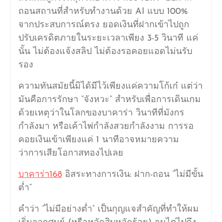
ถอนสถานที่สำหรับทำงานด้วย AI แบบ 100%
จากประสบการณ์ตรง ยอดเงินที่ฝากเข้าไปถูก
ปรับเครดิตภายในระยะเวลาเพียง 3-5 วินาที แค่
นั้น ไม่ต้องแจ้งสลิป ไม่ต้องรอคอยแอดไม่นรับ
รอง
ความทันสมัยนี้มิได้มีไว้เพียงแค่ความโก้เก๋ แต่ว่า
มันคือการรักษา “จังหวะ” สำหรับเพื่อการเดินเกม
ด้วยเหตุว่าในโลกของบาคาร่า วินาทีที่มังกร
กำลังมา หรือเค้าไพ่กำลังสวยกำลังงาม การรอ
คอยเงินเข้าเพียงแค่ 1 นาทีอาจหมายความ
ว่าการเสียโอกาสทองไปเลย
บาคาร่า168
อิสระทางการเงิน: ฝาก-ถอน “ไม่มีขั้น
ต่ำ”
คำว่า “ไม่มีอย่างต่ำ” เป็นกุญแจสำคัญที่ทำให้ผม