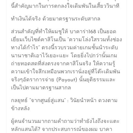
นี้สำคัญมากในการตกลงใจเดิมพันในเสี้ยววินาที
ทำเงินได้จริง ด้วยมาตรฐานระดับสากล
ส่วนสำคัญที่ทำให้ผมชูให้ บาคาร่า168 เป็นยอด
เยี่ยมเว็บไซต์คาสิโนเป็น “ความโล่งใสรวมทั้งช่อง
ทางได้กำไร” ตรงนี้รวบรวมค่ายเกมชั้นนำระดับ
นานาชาติเอาไว้เยอะแยะ โดยยิ่งไปกว่านั้นเกม
ถ่ายทอดสดที่ส่งตรงจากคาสิโนจริง ให้ความรู้
ความเข้าใจสึกเหมือนพวกเรานั่งอยู่ที่โต๊ะเดิมพัน
จริงๆอัตราการจ่าย (Payout) นั้นยุติธรรมและ
เป็นไปตามมาตรฐานสากล
กลยุทธ์ “จากศูนย์สู่แสน” : วินัยนำหน้า ดวงตาม
ข้างหลัง
ผู้คนจำนวนมากถามคำถามว่าทำยังไงถึงจะแตะ
หลักแสนได้? จากประสบการณ์ของผม บาคา