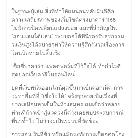
ในฐานะผู้เล่น สิ่งที่ทำให้ผมนอนหลับฝันดีคือ
ความเสถียรภาพของเว็บไซต์ตรงบาคาร่า168
ไม่มีการปิดเปลี่ยนแปลงบ่อย และที่สำคัญเป็น
“ถอนแสนได้แสน” ระบบออโต้ที่นี่รองรับธุรกรรม
วงเงินสูงได้สบายๆทำให้ความรู้สึกกังวลเรื่องการ
โดนบิดหายไปสิ้นเชิง
เซ็กซี่บาคาร่า แพลตฟอร์มที่ไว้ใจได้ ทำกำไรดี
สุดยอดเว็บคาสิโนออนไลน์
ยุคที่เว็บพนันออนไลน์ผุดขึ้นมาเป็นดอกเห็ด การ
จะหาพื้นที่ที่ “เชื่อใจได้” จริงๆกลายเป็นเรื่องที่
ยากเสมือนหาเข็มในห้วงสมุทร ผมเชื่อว่าหลาย
ท่านที่ก้าวเข้าสู่แวดวงนี้ต่างเคยพบประสบการณ์
ที่น่าช้ำใจ ไม่ว่าจะเป็นระบบที่ขัดข้อง
การถอนเงินที่ช้า หรือแม้กระทั่งการเช็ดกคดโกง