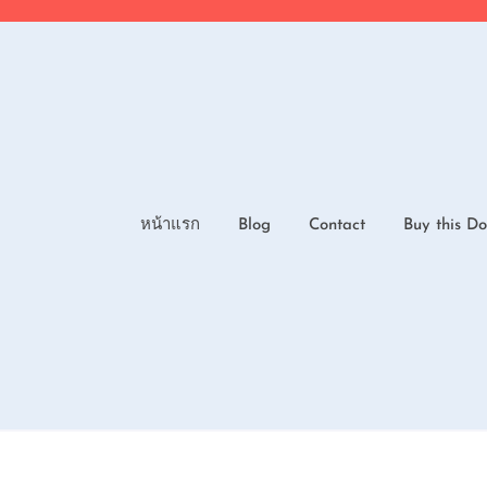
หน้าแรก
Blog
Contact
Buy this D