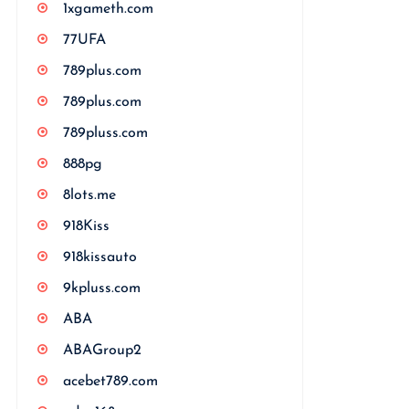
1xgameth.com
77UFA
789plus.com
789plus.com
789pluss.com
888pg
8lots.me
918Kiss
918kissauto
9kpluss.com
ABA
ABAGroup2
acebet789.com