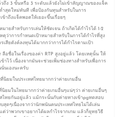
แล้วถึง 3 ขั้นหรือ 3 ระดับแล้วยังไม่เข้าสัญญาณของแจ็ค
ำสุดใหม่ทันที เพื่อป้องกันทุนสำหรับในการ
เข้าถึงแจ็คพอตให้เยอะขึ้นเรื่อยๆ
หมายสำหรับการเล่นให้ชัดเจน ถ้าเกิดได้กำไรได้ 1-2
ะเหตุว่าการกำหนดเป้าหมายสำหรับในการได้กำไรที่สูง
รเสียตังค์ลงทุนได้มากกว่าการได้กำไรตามเป้า
อชื่อในเรื่องของค่า RTP สูงอยู่แล้ว โดยเหตุนั้น ให้
ข้าไว้ เนื่องจากมันจะช่วยเพิ่มช่องทางสำหรับเพื่อการ
นนั่นเองนะครับ
นที่นิยมในประเทศไทยมากกว่าค่ายเกมอื่น
ี่นิยมในไทยมากกว่าค่ายเกมอื่นๆแน่ๆว่า ค่ายเกมอื่นๆ
ศไทยกันอยู่แล้ว แม้กระนั้นกับค่ายทางเข้าpgทดสอบ
บบสุดๆเนื่องจากว่านักพนันคนประเทศไทยไม่ได้เล่น
น แต่ว่าพวกเขาอยากได้ผลกำไรจากเกม แล้วก็ยุทธวิธี