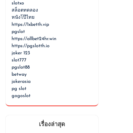
slotxo
สล็อตทดลอง
หนังโป๊ไทย
https://1xbetth.vip
pgslot
https://allbet24hr.win
https://pgslotth.io
joker 123
slot777
pgslot88
betway
jokerasia
pg slot
gogoslot
เรื่องล่าสุด