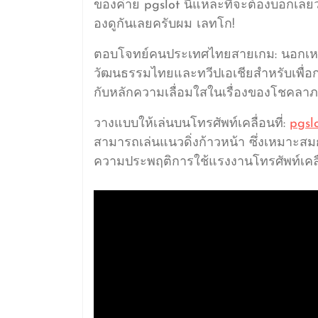
ของค่าย pgslot นี่แหละที่จะต้องบอกเลยว
องดูกันเลยครับผม เลทโก!
ตอบโจทย์คนประเทศไทยสายเกม: นอกเหน
วัฒนธรรมไทยและทวีปเอเชียสำหรับเพื่อก
กับหลักความเลื่อมใสในเรื่องของโชคลา
วางแบบให้เล่นบนโทรศัพท์เคลื่อนที่:
pgsl
สามารถเล่นแนวดิ่งก้าวหน้า ซึ่งเหมาะสมก
ความประพฤติการใช้แรงงานโทรศัพท์เคลื