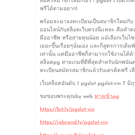
สมัครสมาชิกใหม่กับเรา pgslot เว็บตรงที
ฟรีได้ตามอยาก!
พร้อมจะมาลงทะเบียนเป็นสมาชิกใหม่กับ 
ออนไลน์กับสล็อตเว็บตรงนี่แหละ คือคำตอบท
มืออาชีพ หรือสายทุนน้อย แม้เลือกเว็บไ
เยอะขึ้นเรื่อยๆนั่นเอง และก็สูตรการเดิมพ
เท่านั้น แต่มืออาชีพก็สามารถใช้งานได้
สล็อตpg ค่ายเกมที่ดีที่สุดสำหรับนักพ
ทะเบียนสมัครสมาชิกแล้วรับเครดิตฟรี เลื
เว็บสล็อตอันดับ 1 pgslot pgslot.vin 7 ม
ขอขอบพระคุณby web
ทางเข้าpg
https://bit.ly/pgslot-vin
https://rebrand.ly/pgslot-vin