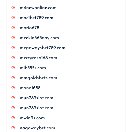
m4newonline.com
mac1bet789.com
mario678
meekin365day.com
megawaysbet789.com
mercyrosa168.com
mib555s.com
mmgoldsbets.com
mono1688
mun789slot.com
mun789slot.com
mwin9s.com
nagawaybet.com