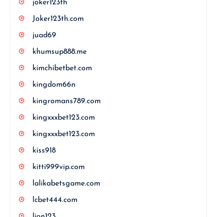
joker123th
Joker123th.com
juad69
khumsup888.me
kimchibetbet.com
kingdom66n
kingromans789.com
kingxxxbet123.com
kingxxxbet123.com
kiss918
kitti999vip.com
lalikabetsgame.com
lcbet444.com
lion123