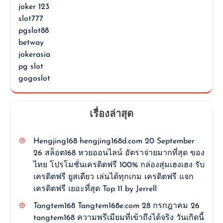
joker 123
slot777
pgslot88
betway
jokerasia
pg slot
gogoslot
เรื่องล่าสุด
Hengjing168 hengjing168d.com 20 September
26 สล็อต168 หวยออนไลน์ อัตราจ่ายมากที่สุด ของ
ไทย โปรโมชั่นเครดิตฟรี 100% กล่องสุ่มเฮงเฮง รับ
เครดิตฟรี ยูสเดียว เล่นได้ทุกเกม เครดิตฟรี แจก
เครดิตฟรี เยอะที่สุด Top 11 by Jerrell
Tangtem168 Tangtem168e.com 28 กรกฎาคม 26
tangtem168 ความพรีเมียมที่เข้าถึงได้จริง วันเกิดนี้