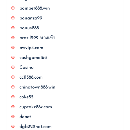
bombet888.win
bonanza99
bonus888
brazil999 ทางเข้า
bwvip4.com
cashgame168
Casino
cc11388.com
chinatown888.win
coke55
cupcake88x.com
debet
dgb222hot.com