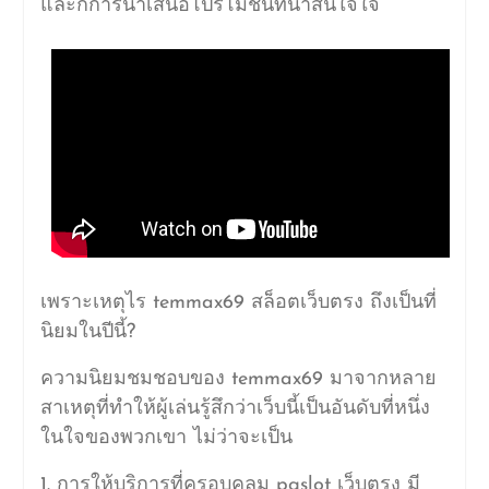
และก็การนำเสนอโปรโมชั่นที่น่าสนใจใจ
เพราะเหตุไร temmax69 สล็อตเว็บตรง ถึงเป็นที่
นิยมในปีนี้?
ความนิยมชมชอบของ temmax69 มาจากหลาย
สาเหตุที่ทำให้ผู้เล่นรู้สึกว่าเว็บนี้เป็นอันดับที่หนึ่ง
ในใจของพวกเขา ไม่ว่าจะเป็น
1. การให้บริการที่ครอบคลุม pgslot เว็บตรง มี