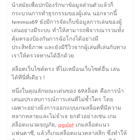
นำสมัยเพื่อปกป้องรักษาข้อมูลส่วนตัวแล้วก็
กระบวนการทำธุรกรรมของผู้เล่น นอกจากนี้
temmax69 ยังมีการจัดเก็บข้อมูลการเล่นของผู้
เล่นอย่างมีระบบ ทำให้สามารถพิจารณารวมทั้ง
คุ้มครองป้องกันการฉ้อโกงได้อย่างมี
ประสิทธิภาพ และยังมีรีวิวจากผู้เล่นที่เล่นกับทาง
เราให้ตรวจทานได้อีกด้วย
สล็อตเว็บไซต์ตรง ที่ไม่เหมือนเว็บไซต์อื่น เล่น
ได้ที่นี่ที่เดียว !
หนึ่งในคุณลักษณะเด่นของ 69สล็อต คือการนำ
เสนอประสบการณ์การเล่นที่ไม่ซ้ำใคร โดย
เฉพาะอย่างยิ่งการออกแบบเกมสล็อตที่มีความ
หลากหลายและไม่จำเจ ยกตัวอย่างเช่น เกม
สล็อตแนวผจญภัย,
pgslot
เกมสล็อตแนว
แฟนตาซี, แล้วก็เกมสล็อตแนวคลาสสิก ซึ่งทำให้