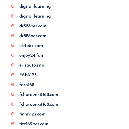
digital learning
digital learning
dr888bet.com
dr888bet.com
ek4567.com
enjoy24.fun
erisauto.site
FAFA123
faro168
fcharoenkit168.com
fcharoenkit168.com
finnivips.com
fizz169bet.com