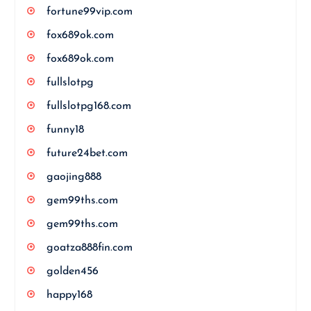
fortune99vip.com
fox689ok.com
fox689ok.com
fullslotpg
fullslotpg168.com
funny18
future24bet.com
gaojing888
gem99ths.com
gem99ths.com
goatza888fin.com
golden456
happy168