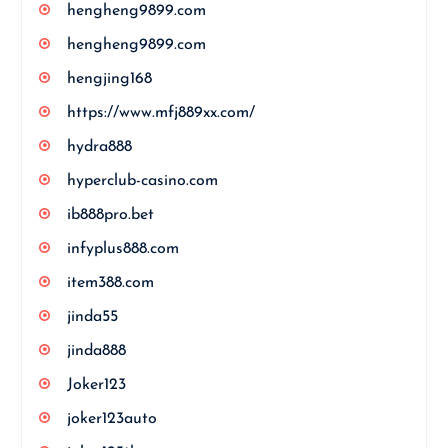
hengheng9899.com
hengheng9899.com
hengjing168
https://www.mfj889xx.com/
hydra888
hyperclub-casino.com
ib888pro.bet
infyplus888.com
item388.com
jinda55
jinda888
Joker123
joker123auto