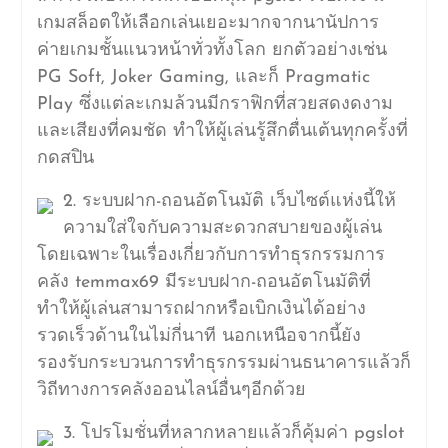
เกมสล็อตให้เลือกเล่นเยอะมากจากนานัปการ
ค่ายเกมชั้นแนวหน้าทั่วทั้งโลก ยกตัวอย่างเช่น
PG Soft, Joker Gaming, และก็ Pragmatic
Play ซึ่งแต่ละเกมล้วนมีกราฟิกที่สวยสดงดงาม
และเสียงที่คมชัด ทำให้ผู้เล่นรู้สึกตื่นเต้นทุกครั้งที่
กดสปิน
2. ระบบฝาก-ถอนอัตโนมัติ เว็บไซต์แห่งนี้ให้
ความใส่ใจกับความสะดวกสบายของผู้เล่น
โดยเฉพาะในเรื่องเกี่ยวกับการทำธุรกรรมการ
คลัง temmax69 มีระบบฝาก-ถอนอัตโนมัติที่
ทำให้ผู้เล่นสามารถฝากหรือเบิกเงินได้อย่าง
รวดเร็วด้านในไม่กี่นาที นอกเหนือจากนี้ยัง
รองรับกระบวนการทำธุรกรรมผ่านธนาคารแล้วก็
วิถีทางการคลังออนไลน์อื่นๆอีกด้วย
3. โปรโมชั่นที่หลากหลายแล้วก็คุ้มค่า pgslot