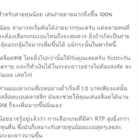
ำหรับสายทุนน้อย เล่นง่ายดายมากยิ่งขึ้น 100%
น้อย สามารถเริ่มต้นได้ง่ายมากๆนะครับ แต่หลายคนที่
า จะต้องเลือกเกมแบบไหนถึงจะสมควร ยิ่งถ้าเกิดเป็นสาย
ลุ้มอกกลุ้มใจมากเพิ่มขึ้นได้ แม้กระนั้นในพาร์ทนี้
อต918 โดยยิ่งไปกว่านั้นให้กับคุณเลยครับ รับประกัน
ันตราย และก็ทำเงินได้ในระยะยาวอย่างไม่ต้องสงสัย จะ
ันเลย เลทโก!
่านมองหาเกมที่เบทอย่างต่ำเริ่มที่ 1-2 บาทเพียงแค่นั้น
เกมสล็อตแบบคลาสสิก มันจะช่วยให้คุณเล่นสล็อตได้นาน
8 ก็จะเพิ่มมากขึ้นนั่นเอง
อยอาจรู้อยู่แล้วว่า การเลือกเกมที่มีค่า RTP สูงยิ่งกว่า
ทุนคืน ซึ่งมันก็เหมาะกับสายทุนน้อยแบบสุดๆเลยล่ะ
ในระยะยาวนานขึ้น