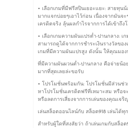
• เลือกเกมที่มีฟรีสปินเยอะแยะ: สายทุน
มากแจกบ่อยๆเอาไว้ก่อน เนื่องจากมันจะช
เครดิตจริง ลุ้นผลกำไรจากการได้เข้าถึงโ
• เลือกเกมความผันแปรต่ำ-ปานกลาง: เกม
สามารถดูได้จากการชำระเงินรางวัลของเก
เกมที่มีความผันแปรสูง ดังนั้น ให้คุณม
ที่มีความผันผวนต่ำ-ปานกลาง คือจ่ายน้อย
มากที่สุดเลยล่ะขอรับ
• โปรโมชั่นพร้อมกัน: โปรโมชั่นมีส่วนช่
หาโปรโมชั่นเครดิตฟรีที่เหมาะสม หรือจะเ
หรือลดการเสี่ยงจากการเล่นของคุณเจริญ
เล่นสล็อตออนไลน์กับ สล็อต918 เล่นได้ทุ
สำหรับผู้ใดที่สงสัยว่า ถ้าเล่นเกมกับสล็อต