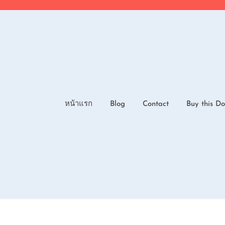
หน้าแรก
Blog
Contact
Buy this D