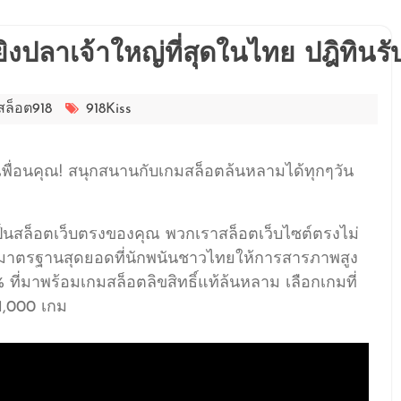
 ยิงปลาเจ้าใหญ่ที่สุดในไทย ปฎิทิน
สล็อต918
918Kiss
นเพื่อนคุณ! สนุกสนานกับเกมสล็อตล้นหลามได้ทุกๆวัน
 เป็นสล็อตเว็บตรงของคุณ พวกเราสล็อตเว็บไซต์ตรงไม่
ตรงมาตรฐานสุดยอดที่นักพนันชาวไทยให้การสารภาพสูง
 ที่มาพร้อมเกมสล็อตลิขสิทธิ์แท้ล้นหลาม เลือกเกมที่
 1,000 เกม