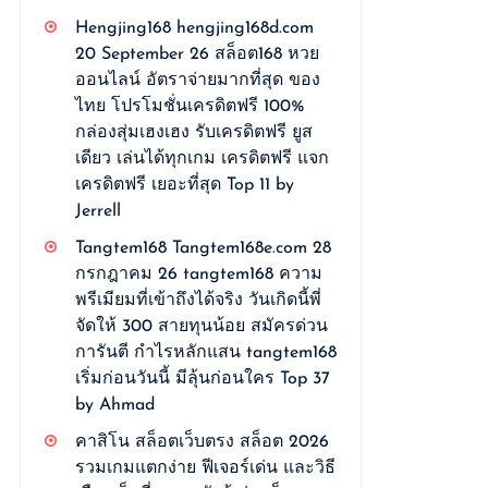
Hengjing168 hengjing168d.com
20 September 26 สล็อต168 หวย
ออนไลน์ อัตราจ่ายมากที่สุด ของ
ไทย โปรโมชั่นเครดิตฟรี 100%
กล่องสุ่มเฮงเฮง รับเครดิตฟรี ยูส
เดียว เล่นได้ทุกเกม เครดิตฟรี แจก
เครดิตฟรี เยอะที่สุด Top 11 by
Jerrell
Tangtem168 Tangtem168e.com 28
กรกฎาคม 26 tangtem168 ความ
พรีเมียมที่เข้าถึงได้จริง วันเกิดนี้พี่
จัดให้ 300 สายทุนน้อย สมัครด่วน
การันตี กำไรหลักแสน tangtem168
เริ่มก่อนวันนี้ มีลุ้นก่อนใคร Top 37
by Ahmad
คาสิโน สล็อตเว็บตรง สล็อต 2026
รวมเกมแตกง่าย ฟีเจอร์เด่น และวิธี