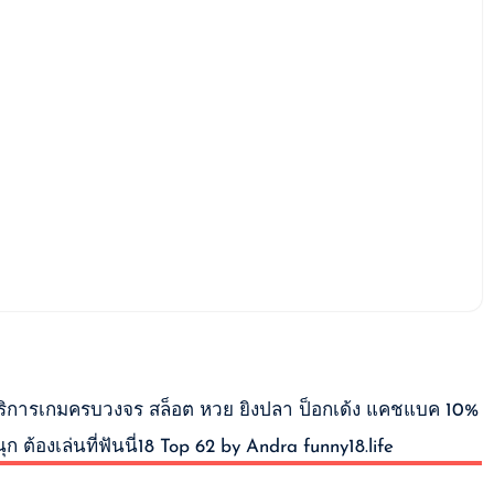
 บริการเกมครบวงจร สล็อต หวย ยิงปลา ป็อกเด้ง แคชแบค 10%
 ต้องเล่นที่ฟันนี่18 Top 62 by Andra funny18.life