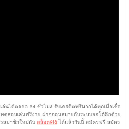
นได้ตลอด 24 ชั่วโมง รับเครดิตฟรีมากได้ทุกเมื่อเชื่อ
ก ทดสอบเล่นฟรีง่าย ฝากถอนสบายกับระบบออโต้อีกด้วย
ครสมาชิกใหม่กับ
สล็อต918
ได้แล้ววันนี้ สมัครฟรี สมัคร