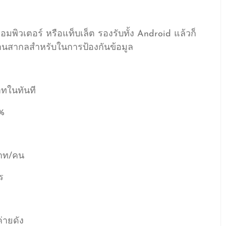
คอมพิวเตอร์ หรือแท็บเล็ต รองรับทั้ง Android แล้วก็
นสากลสำหรับในการป้องกันข้อมูล
าทในทันที
0%
บาท/คน
ร
่ายดัง