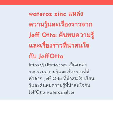
Skip
to
wateroz zinc แหล่ง
content
ความรู้และเรื่องราวจาก
Jeff Otto: ค้นพบความรู้
และเรื่องราวที่น่าสนใจ
กับ JeffOtto
https://jeffotto.com เป็นแหล่ง
รวบรวมความรู้และเรื่องราวที่มี
ค่าจาก Jeff Otto ที่น่าสนใจ เรียน
รู้และค้นพบความรู้ที่น่าสนใจกับ
JeffOtto wateroz silver