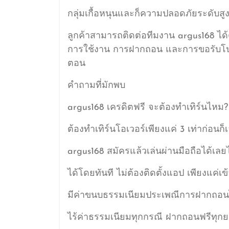
กลุ่มเกื้อหนุนและก็ความปลอดภัยระดับสู
ลูกค้าสามารถติดต่อทีมงาน argus168 ได
การใช้งาน การฝากถอน และการขอรับโปรโม
ตอน
คำถามที่มักพบ
argus168 เครดิตฟรี จะต้องทำเทิร์นไหม?
ต้องทำเทิร์นโอเวอร์เพียงแค่ 3 เท่าก่อน
argus168 สมัครแล้วเล่นผ่านมือถือได้เล
ได้โดยทันที ไม่ต้องติดตั้งแอป เพียงแค่เ
มีค่าขนบธรรมเนียมประเพณีการฝากถอ
ไร้ค่าธรรมเนียมทุกกรณี ฝากถอนฟรีทุก