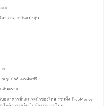
ตบอล
ี่ลาว สลากกินแบ่งหุ้น
คาร
บ argus168 เครดิตฟรี
็นอันตราย
รับธนาคารชั้นแนวหน้าของไทย รวมทั้ง TrueMoney
าร ไม่ต้องส่งสลิป ไม่ต้องรอแอดไม่น