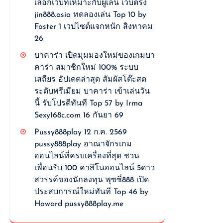
เลือกเว็บที่เหมาะกับผู้เล่น เว็บตรง
jin888.asia ทดลองเล่น Top 10 by
Foster 1 เวปไซต์แจกหนัก สิงหาคม
26
บาคาร่า เปิดมุมมองใหม่ของเกมบา
คาร่า สมาชิกใหม่ 100% ระบบ
เสถียร อัปเดตล่าสุด สัมผัสโต๊ะสด
ระดับพรีเมียม บาคาร่า เข้าเล่นวัน
นี้ รับโปรดีทันที Top 57 by Irma
Sexy168c.com 16 กันยา 69
Pussy888play 12 ก.ค. 2569
pussy888play อาณาจักรเกม
ออนไลน์ที่ครบเครื่องที่สุด ชวน
เพื่อนรับ 100 คาสิโนออนไลน์ 5ดาว
สวรรค์ของนักลงทุน พุซซี่888 เปิด
ประสบการณ์ใหม่ทันที Top 46 by
Howard pussy888play.me