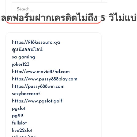
Search
for:
ลตฟอร์มฝากเครดิตไม่ถึง 5 วิไม่แบ
https://918kissauto.xyz
ดูหนังออนไลน์
sa gaming
joker123
http://www.movie87hd.com
https://www.pussy888play.com
https://pussy888win.com
sexybaccarat
https://www.pgslot.golf
pgslot
pg99
fullslot
live22slot