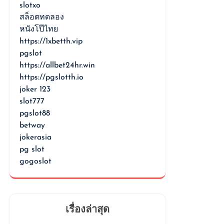
slotxo
สล็อตทดลอง
หนังโป๊ไทย
https://1xbetth.vip
pgslot
https://allbet24hr.win
https://pgslotth.io
joker 123
slot777
pgslot88
betway
jokerasia
pg slot
gogoslot
เรื่องล่าสุด