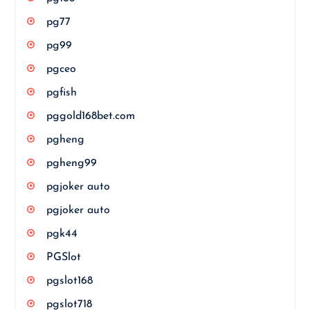
pg77
pg99
pgceo
pgfish
pggold168bet.com
pgheng
pgheng99
pgjoker auto
pgjoker auto
pgk44
PGSlot
pgslot168
pgslot718