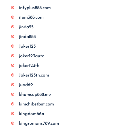
infyplus888.com
item388.com
jinda55
jinda888
Joker123
joker123auto
joker123th
Joker123th.com
juad69
khumsup888.me
kimchibetbet.com
kingdom66n
kingromans789.com