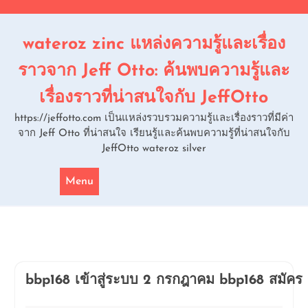
Skip
to
content
wateroz zinc แหล่งความรู้และเรื่อง
ราวจาก Jeff Otto: ค้นพบความรู้และ
เรื่องราวที่น่าสนใจกับ JeffOtto
https://jeffotto.com เป็นแหล่งรวบรวมความรู้และเรื่องราวที่มีค่า
จาก Jeff Otto ที่น่าสนใจ เรียนรู้และค้นพบความรู้ที่น่าสนใจกับ
JeffOtto wateroz silver
Menu
bbp168 เข้าสู่ระบบ 2 กรกฎาคม bbp168 สมัคร ร