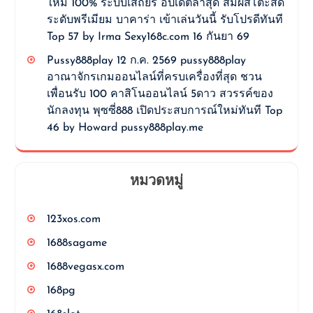
ใหม่ 100% ระบบเสถียร อัปเดตล่าสุด สัมผัสโต๊ะสด
ระดับพรีเมียม บาคาร่า เข้าเล่นวันนี้ รับโปรดีทันที
Top 57 by Irma Sexy168c.com 16 กันยา 69
Pussy888play 12 ก.ค. 2569 pussy888play
อาณาจักรเกมออนไลน์ที่ครบเครื่องที่สุด ชวน
เพื่อนรับ 100 คาสิโนออนไลน์ 5ดาว สวรรค์ของ
นักลงทุน พุซซี่888 เปิดประสบการณ์ใหม่ทันที Top
46 by Howard pussy888play.me
หมวดหมู่
123xos.com
1688sagame
1688vegasx.com
168pg