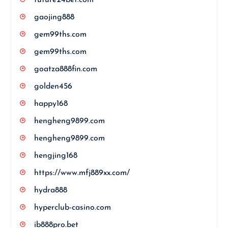
future24bet.com
gaojing888
gem99ths.com
gem99ths.com
goatza888fin.com
golden456
happy168
hengheng9899.com
hengheng9899.com
hengjing168
https://www.mfj889xx.com/
hydra888
hyperclub-casino.com
ib888pro.bet