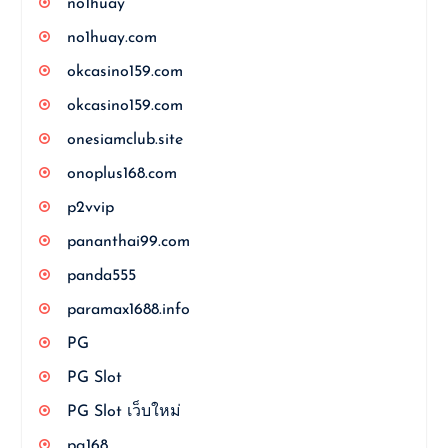
no1huay
no1huay.com
okcasino159.com
okcasino159.com
onesiamclub.site
onoplus168.com
p2vvip
pananthai99.com
panda555
paramax1688.info
PG
PG Slot
PG Slot เว็บใหม่
pg168