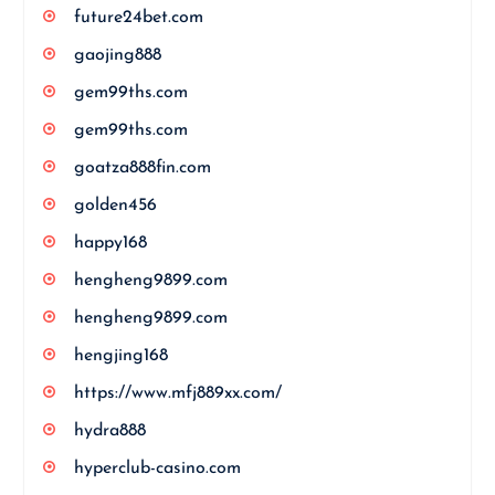
future24bet.com
gaojing888
gem99ths.com
gem99ths.com
goatza888fin.com
golden456
happy168
hengheng9899.com
hengheng9899.com
hengjing168
https://www.mfj889xx.com/
hydra888
hyperclub-casino.com