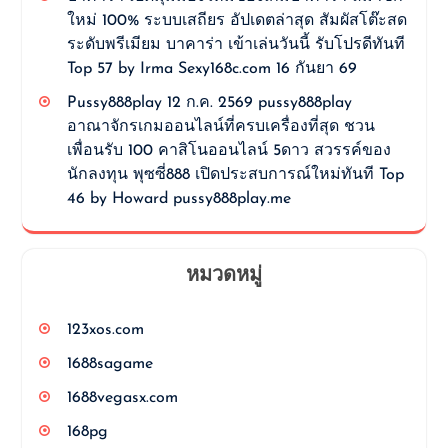
ใหม่ 100% ระบบเสถียร อัปเดตล่าสุด สัมผัสโต๊ะสด
ระดับพรีเมียม บาคาร่า เข้าเล่นวันนี้ รับโปรดีทันที
Top 57 by Irma Sexy168c.com 16 กันยา 69
Pussy888play 12 ก.ค. 2569 pussy888play
อาณาจักรเกมออนไลน์ที่ครบเครื่องที่สุด ชวน
เพื่อนรับ 100 คาสิโนออนไลน์ 5ดาว สวรรค์ของ
นักลงทุน พุซซี่888 เปิดประสบการณ์ใหม่ทันที Top
46 by Howard pussy888play.me
หมวดหมู่
123xos.com
1688sagame
1688vegasx.com
168pg