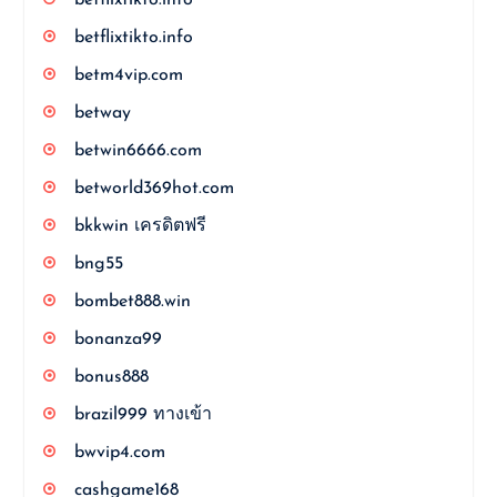
betflixtikto.info
betm4vip.com
betway
betwin6666.com
betworld369hot.com
bkkwin เครดิตฟรี
bng55
bombet888.win
bonanza99
bonus888
brazil999 ทางเข้า
bwvip4.com
cashgame168