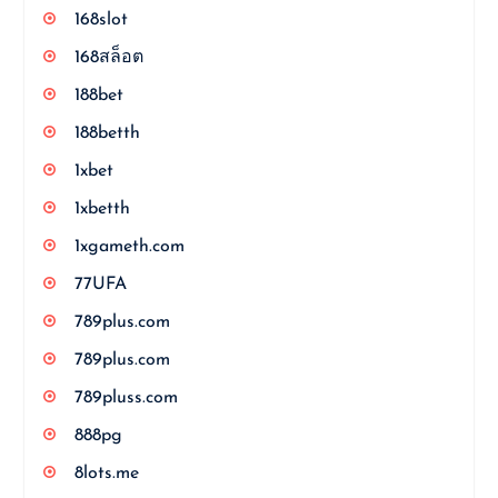
168slot
168สล็อต
188bet
188betth
1xbet
1xbetth
1xgameth.com
77UFA
789plus.com
789plus.com
789pluss.com
888pg
8lots.me