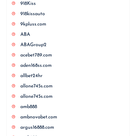
918Kiss
918kissauto
9kpluss.com
ABA
ABAGroup2
acebet789.com
aden168ss.com
allbet24hr
allone745s.com
allone745s.com
amb888
ambnovabet.com
argus16888.com