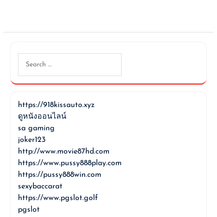
Search
for:
https://918kissauto.xyz
ดูหนังออนไลน์
sa gaming
joker123
http://www.movie87hd.com
https://www.pussy888play.com
https://pussy888win.com
sexybaccarat
https://www.pgslot.golf
pgslot