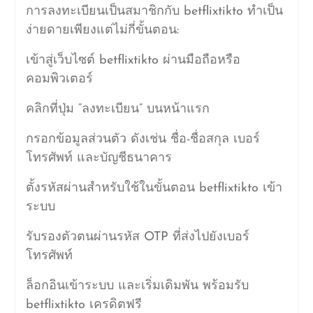
การลงทะเบียนเป็นสมาชิกกับ betflixtikto ทำเป็น
ง่ายดายเพียงแต่ไม่กี่ขั้นตอน:
เข้าสู่เว็บไซต์ betflixtikto ผ่านมือถือหรือ
คอมพิวเตอร์
คลิกที่ปุ่ม “ลงทะเบียน” บนหน้าแรก
กรอกข้อมูลส่วนตัว ดังเช่น ชื่อ-ชื่อสกุล เบอร์
โทรศัพท์ และบัญชีธนาคาร
ตั้งรหัสผ่านสำหรับใช้ในขั้นตอน betflixtikto เข้า
ระบบ
รับรองตัวตนผ่านรหัส OTP ที่ส่งไปยังเบอร์
โทรศัพท์
ล็อกอินเข้าระบบ และเริ่มเดิมพัน พร้อมรับ
betflixtikto เครดิตฟรี