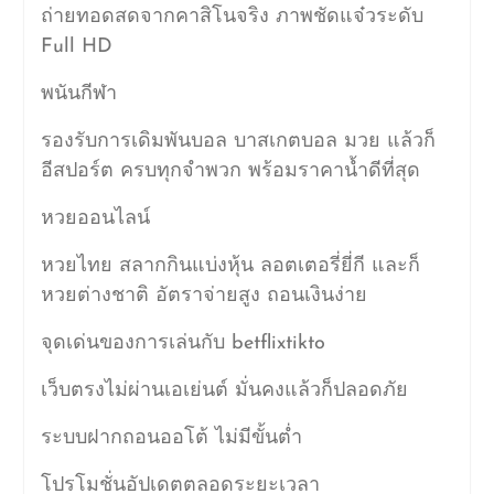
ถ่ายทอดสดจากคาสิโนจริง ภาพชัดแจ๋วระดับ
Full HD
พนันกีฬา
รองรับการเดิมพันบอล บาสเกตบอล มวย แล้วก็
อีสปอร์ต ครบทุกจำพวก พร้อมราคาน้ำดีที่สุด
หวยออนไลน์
หวยไทย สลากกินแบ่งหุ้น ลอตเตอรี่ยี่กี และก็
หวยต่างชาติ อัตราจ่ายสูง ถอนเงินง่าย
จุดเด่นของการเล่นกับ betflixtikto
เว็บตรงไม่ผ่านเอเย่นต์ มั่นคงแล้วก็ปลอดภัย
ระบบฝากถอนออโต้ ไม่มีขั้นต่ำ
โปรโมชั่นอัปเดตตลอดระยะเวลา