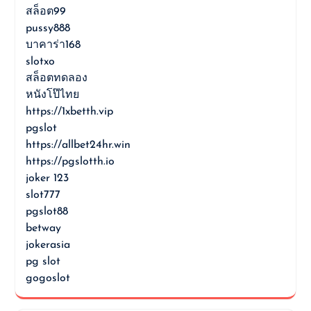
สล็อต99
pussy888
บาคาร่า168
slotxo
สล็อตทดลอง
หนังโป๊ไทย
https://1xbetth.vip
pgslot
https://allbet24hr.win
https://pgslotth.io
joker 123
slot777
pgslot88
betway
jokerasia
pg slot
gogoslot