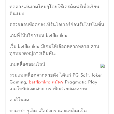
ทดลองเล่นเกมใหม่ๆโดยใช้เครดิตฟรีเพื่อเรียน
ต้นแบบ
ตรวจสอบข้อตกลงเทิร์นโอเวอร์ก่อนรับโปรโมชั่น
เกมที่ให้บริการบน betflixtikto
เว็บ betflixtikto มีเกมให้เลือกหลากหลาย ครบ
ทุกหมวดหมู่การเดิมพัน:
เกมสล็อตออนไลน์
รวมเกมสล็อตจากค่ายดัง ได้แก่ PG Soft, Joker
Gaming,
betflixtikto สมัคร
Pragmatic Play
เกมโบนัสแตกง่าย กราฟิกสวยสดงดงาม
คาสิโนสด
บาคาร่า รูเล็ต เสือมังกร และแบล็คแจ็ค