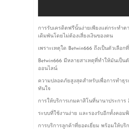
การรับเครดิตฟรีนั้นง่ายเพียงแต่กระทำต
เดิมพันโดยไม่ต้องเสี่ยงเงินของตน
เพราะเหตุใด Betwin666 ถึงเป็นตัวเลือกที
Betwin666 มีหลายสาเหตุที่ทำให้มันเป็นตัว
ออนไลน์:
ความปลอดภัยสูงสุดสำหรับเพื่อการทำธุรก
ทันใจ
การให้บริการเกมคาสิโนที่นานาประการ อี
ระบบที่ใช้งานง่าย และรองรับอีกทั้งคอม
การบริการลูกค้าที่ยอดเยี่ยม พร้อมให้บร