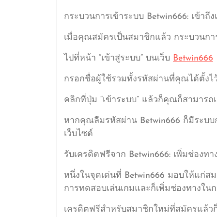
กระบวนการเข้าระบบ Betwin666: เข้าถึง
เมื่อคุณสมัครเป็นสมาชิกแล้ว กระบวนการเข
ไปที่หน้า “เข้าสู่ระบบ” บนเว็บ
Betwin666
กรอกชื่อผู้ใช้รวมทั้งรหัสผ่านที่คุณได้ตั้
คลิกที่ปุ่ม “เข้าระบบ” แล้วก็คุณก็สามารถ
หากคุณลืมรหัสผ่าน Betwin666 ก็มีระบบ
เว็บไซต์
รับเครดิตฟรีจาก Betwin666: เพิ่มช่องท
หนึ่งในจุดเด่นที่ Betwin666 มอบให้แก่ส
การทดสอบเล่นเกมและก็เพิ่มช่องทางใน
เครดิตฟรีสำหรับสมาชิกใหม่ที่สมัครแล้ว