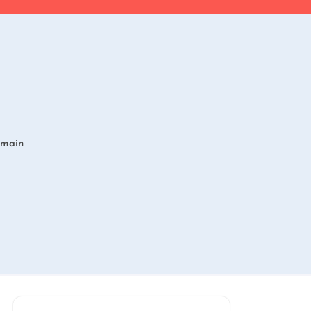
omain