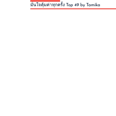
มั่นใจคุ้มค่าทุกครั้ง Top 49 by Tamika