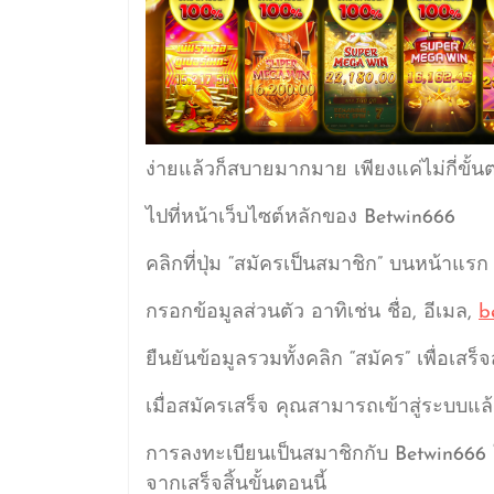
ง่ายแล้วก็สบายมากมาย เพียงแค่ไม่กี่ขั้น
ไปที่หน้าเว็บไซต์หลักของ Betwin666
คลิกที่ปุ่ม “สมัครเป็นสมาชิก” บนหน้าแรก
กรอกข้อมูลส่วนตัว อาทิเช่น ชื่อ, อีเมล,
b
ยืนยันข้อมูลรวมทั้งคลิก “สมัคร” เพื่อเส
เมื่อสมัครเสร็จ คุณสามารถเข้าสู่ระบบแล้ว
การลงทะเบียนเป็นสมาชิกกับ Betwin666 ใ
จากเสร็จสิ้นขั้นตอนนี้