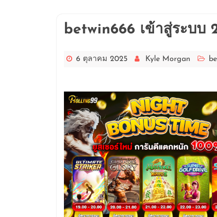
betwin666 เข้าสู่ระบบ 
6 ตุลาคม 2025
Kyle Morgan
be