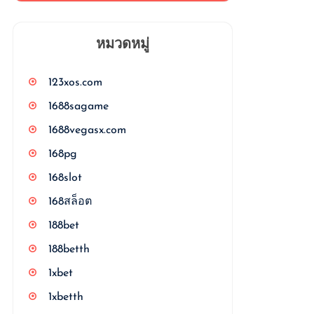
หมวดหมู่
123xos.com
1688sagame
1688vegasx.com
168pg
168slot
168สล็อต
188bet
188betth
1xbet
1xbetth