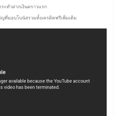
ื่อกระทำฝากเงินคราวแรก
ที่มอบโบนัสรวมทั้งเครดิตฟรีเพิ่มเติม