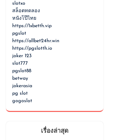
slotxo
สล็อตทดลอง
หนังโป๊ไทย
https://1xbetth.vip
pgslot
https://allbet24hr.win
https://pgslotth.io
joker 123
slot777
pgslot88
betway
jokerasia
pg slot
gogoslot
เรื่องล่าสุด