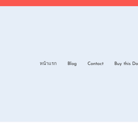
หน้าแรก
Blog
Contact
Buy this D