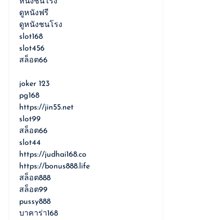
หนังชนโรง
ดูหนังฟรี
ดูหนังชนโรง
slot168
slot456
สล็อต66
joker 123
pg168
https://jin55.net
slot99
สล็อต66
slot44
https://judhai168.co
https://bonus888.life
สล็อต888
สล็อต99
pussy888
บาคาร่า168