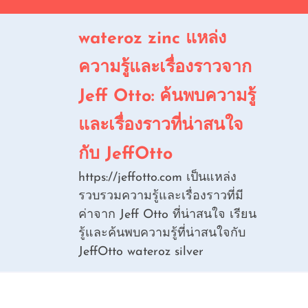
Skip
to
wateroz zinc แหล่ง
content
ความรู้และเรื่องราวจาก
Jeff Otto: ค้นพบความรู้
และเรื่องราวที่น่าสนใจ
กับ JeffOtto
https://jeffotto.com เป็นแหล่ง
รวบรวมความรู้และเรื่องราวที่มี
ค่าจาก Jeff Otto ที่น่าสนใจ เรียน
รู้และค้นพบความรู้ที่น่าสนใจกับ
JeffOtto wateroz silver