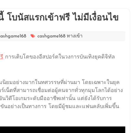
 โบนัสแรกเข้าฟรี ไม่มีเงื่อนไข
cashgame168
cashgame168 ทางเข้า
รี
การเติบโตของอีสปอร์ตในวงการบันเทิงยุคดิจิทัล
ความนิยมอย่างมากในทศวรรษที่ผ่านมา โดยเฉพาะในยุค
์เน็ตที่สามารถเชื่อมต่อผู้คนจากทั่วทุกมุมโลกได้อย่าง
ันวิดีโอเกมระดับมืออาชีพเท่านั้น แต่ยังได้รับการ
่งขันอย่างเป็นทางการ โดยมีผู้ชมและแฟนคลับเพิ่มขึ้น