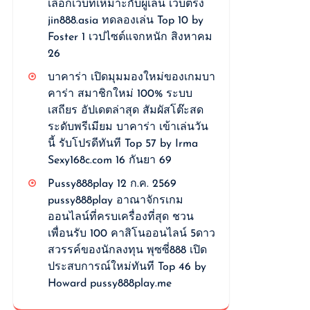
เลือกเว็บที่เหมาะกับผู้เล่น เว็บตรง
jin888.asia ทดลองเล่น Top 10 by
Foster 1 เวปไซต์แจกหนัก สิงหาคม
26
บาคาร่า เปิดมุมมองใหม่ของเกมบา
คาร่า สมาชิกใหม่ 100% ระบบ
เสถียร อัปเดตล่าสุด สัมผัสโต๊ะสด
ระดับพรีเมียม บาคาร่า เข้าเล่นวัน
นี้ รับโปรดีทันที Top 57 by Irma
Sexy168c.com 16 กันยา 69
Pussy888play 12 ก.ค. 2569
pussy888play อาณาจักรเกม
ออนไลน์ที่ครบเครื่องที่สุด ชวน
เพื่อนรับ 100 คาสิโนออนไลน์ 5ดาว
สวรรค์ของนักลงทุน พุซซี่888 เปิด
ประสบการณ์ใหม่ทันที Top 46 by
Howard pussy888play.me