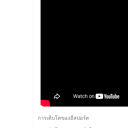
การเติบโตของอีสปอร์ต