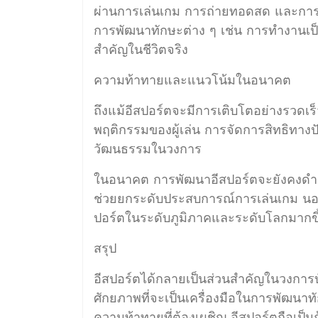
ผ่านการเล่นเกม การถ่ายทอดสด และการเข
การพัฒนาทักษะต่าง ๆ เช่น การทำงานเป็
สำคัญในชีวิตจริง
ความท้าทายและแนวโน้มในอนาคต
ถึงแม้อีสปอร์ตจะมีการเติบโตอย่างรวดเ
พฤติกรรมของผู้เล่น การจัดการสิทธิ
วัฒนธรรมในวงการ
ในอนาคต การพัฒนาอีสปอร์ตจะยังคงดำเน
ช่วยยกระดับประสบการณ์การเล่นเกม นอก
ปอร์ตในระดับภูมิภาคและระดับโลกมากขึ
สรุป
อีสปอร์ตได้กลายเป็นส่วนสำคัญในวงการบ
ศักยภาพที่จะเป็นเครื่องมือในการพัฒนาท