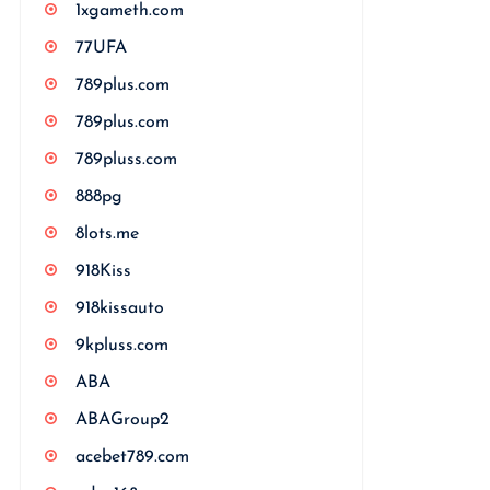
1xgameth.com
77UFA
789plus.com
789plus.com
789pluss.com
888pg
8lots.me
918Kiss
918kissauto
9kpluss.com
ABA
ABAGroup2
acebet789.com