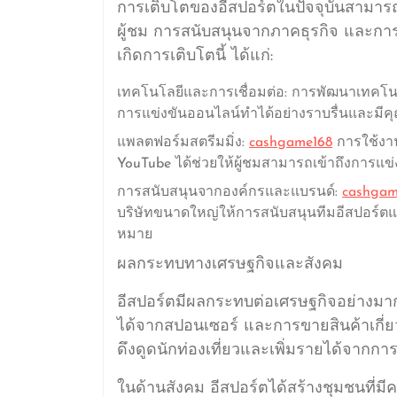
การเติบโตของอีสปอร์ตในปัจจุบันสามารถ
ผู้ชม การสนับสนุนจากภาคธุรกิจ และการ
เกิดการเติบโตนี้ ได้แก่:
เทคโนโลยีและการเชื่อมต่อ: การพัฒนาเทคโนโ
การแข่งขันออนไลน์ทำได้อย่างราบรื่นและมีค
แพลตฟอร์มสตรีมมิ่ง:
cashgame168
การใช้งาน
YouTube ได้ช่วยให้ผู้ชมสามารถเข้าถึงการแข
การสนับสนุนจากองค์กรและแบรนด์:
cashgam
บริษัทขนาดใหญ่ให้การสนับสนุนทีมอีสปอร์ตและ
หมาย
ผลกระทบทางเศรษฐกิจและสังคม
อีสปอร์ตมีผลกระทบต่อเศรษฐกิจอย่างมา
ได้จากสปอนเซอร์ และการขายสินค้าเกี่ยวก
ดึงดูดนักท่องเที่ยวและเพิ่มรายได้จากการท
ในด้านสังคม อีสปอร์ตได้สร้างชุมชนที่มี