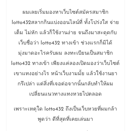
ผมเลยเริ่มมองหาเว็บไซต์สมัครสมาชิก
lotto432สลากกินแบ่งออนไลน์ที่ ทั้งโปร่งใส จ่าย
เต็ม ไม่หัก แล้วก็ใช้งานง่าย จนถึงมาสะดุดกับ
เว็บชื่อว่า lotto432 ทางเข้า ช่วงแรกก็มิได้
มุ่งมาดอะไรครับผม ลงทะเบียนเป็นสมาชิก
lotto432 ทางเข้า เพียงแค่ลองเปิดมองว่าเว็บไซต์
เขาแทงอย่างไร หน้าเว็บงามมั้ย แล้วใช้งานยา
กรึเปล่า แต่สิ่งที่เจอต่อจากนั้นกลับทำให้ผม
เปลี่ยนแนวทางแทงหวยไปตลอด
เพราะเหตุใด lotto432 ถึงเป็นเว็บหวยที่ผมกล้า
พูดว่า ดีที่สุดที่เคยเล่นมา