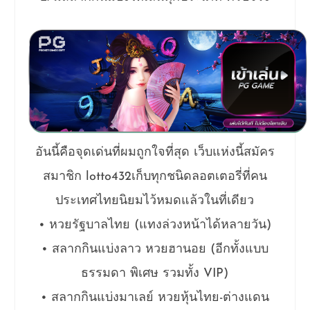
อันนี้คือจุดเด่นที่ผมถูกใจที่สุด เว็บแห่งนี้สมัคร
สมาชิก lotto432เก็บทุกชนิดลอตเตอรี่ที่คน
ประเทศไทยนิยมไว้หมดแล้วในที่เดียว
• หวยรัฐบาลไทย (แทงล่วงหน้าได้หลายวัน)
• สลากกินแบ่งลาว หวยฮานอย (อีกทั้งแบบ
ธรรมดา พิเศษ รวมทั้ง VIP)
• สลากกินแบ่งมาเลย์ หวยหุ้นไทย-ต่างแดน