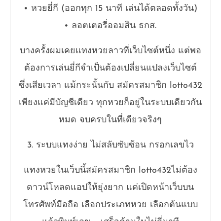
• หวยยี่กี (ออกทุก 15 นาที เล่นได้ตลอดทั้งวัน)
• ลอตเตอรี่ออมสิน ธกส.
บางครั้งผมเคยแทงหวยลาวที่เว็บไซต์หนึ่ง แต่พอ
ต้องการเล่นยี่กีจำเป็นต้องเปลี่ยนแปลงเว็บไซต์
ซึ่งเสียเวลา แม้กระนั้นกับ สมัครสมาชิก lotto432
เพียงแค่มีบัญชีเดียว ทุกหวยก็อยู่ในระบบเดียวกัน
หมด จบครบในที่เดียวจริงๆ
3. ระบบแทงง่าย ไม่สลับซับซ้อน กรอกเลขไว
แทงหวยในเว็บนี้สมัครสมาชิก lotto432ไม่ต้อง
ดาวน์โหลดแอปให้ยุ่งยาก แค่เปิดหน้าเว็บบน
โทรศัพท์มือถือ เลือกประเภทหวย เลือกต้นแบบ