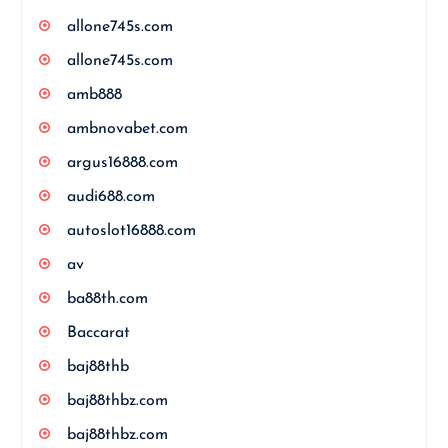
allone745s.com
allone745s.com
amb888
ambnovabet.com
argus16888.com
audi688.com
autoslot16888.com
av
ba88th.com
Baccarat
baj88thb
baj88thbz.com
baj88thbz.com