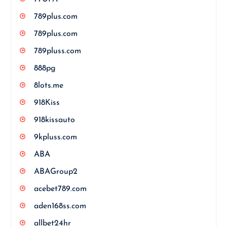
789plus.com
789plus.com
789pluss.com
888pg
8lots.me
918Kiss
918kissauto
9kpluss.com
ABA
ABAGroup2
acebet789.com
aden168ss.com
allbet24hr