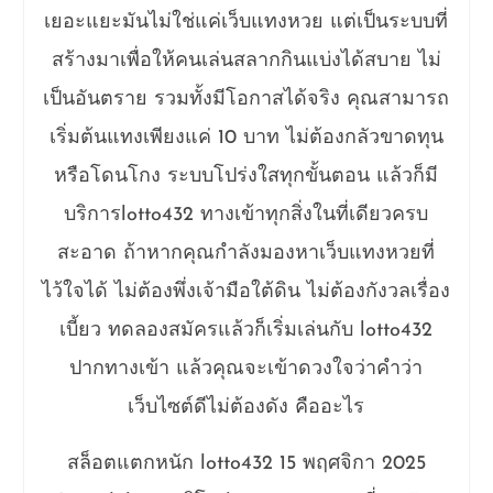
เยอะแยะมันไม่ใช่แค่เว็บแทงหวย แต่เป็นระบบที่
สร้างมาเพื่อให้คนเล่นสลากกินแบ่งได้สบาย ไม่
เป็นอันตราย รวมทั้งมีโอกาสได้จริง คุณสามารถ
เริ่มต้นแทงเพียงแค่ 10 บาท ไม่ต้องกลัวขาดทุน
หรือโดนโกง ระบบโปร่งใสทุกขั้นตอน แล้วก็มี
บริการlotto432 ทางเข้าทุกสิ่งในที่เดียวครบ
สะอาด ถ้าหากคุณกำลังมองหาเว็บแทงหวยที่
ไว้ใจได้ ไม่ต้องพึ่งเจ้ามือใต้ดิน ไม่ต้องกังวลเรื่อง
เบี้ยว ทดลองสมัครแล้วก็เริ่มเล่นกับ lotto432
ปากทางเข้า แล้วคุณจะเข้าดวงใจว่าคำว่า
เว็บไซต์ดีไม่ต้องดัง คืออะไร
สล็อตแตกหนัก lotto432 15 พฤศจิกา 2025