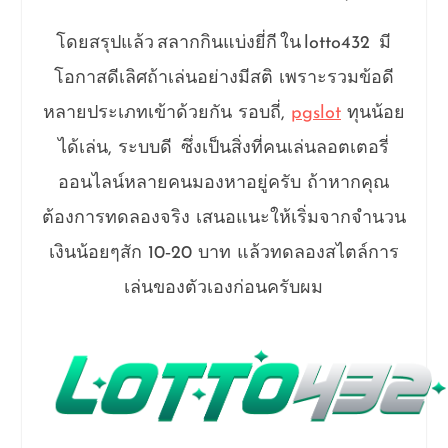
โดยสรุปแล้ว สลากกินแบ่งยี่กี ใน lotto432 มี
โอกาสดีเลิศถ้าเล่นอย่างมีสติ เพราะรวมข้อดี
หลายประเภทเข้าด้วยกัน รอบถี่,
pgslot
ทุนน้อย
ได้เล่น, ระบบดี ซึ่งเป็นสิ่งที่คนเล่นลอตเตอรี่
ออนไลน์หลายคนมองหาอยู่ครับ ถ้าหากคุณ
ต้องการทดลองจริง เสนอแนะให้เริ่มจากจำนวน
เงินน้อยๆสัก 10‑20 บาท แล้วทดลองสไตล์การ
เล่นของตัวเองก่อนครับผม