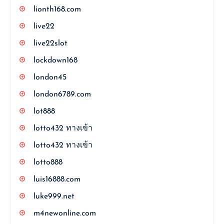
lionth168.com
live22
live22slot
lockdown168
london45
london6789.com
lot888
lotto432 ทางเข้า
lotto432 ทางเข้า
lotto888
luis16888.com
luke999.net
m4newonline.com