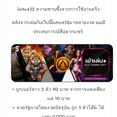
lotto432 ความซาบซึ้งจากการใช้งานจริง
หลังจากเล่นกับเว็บนี้lotto432มาหลายงวด ผมมี
ประสบการณ์ที่อยากแชร์:
• ถูกเบอร์ลาว 2 ตัว 90 บาท จากการแทงเพียง
แค่ 10 บาท
• หวยรัฐบาลไทยงวดปัจจุบัน ถูก 3 ตัวโต๊ด ได้