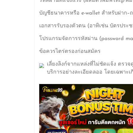
รหัสผ่านที่แข็งแรง (ผสมตัวพิมพ์ใหญ่/พิ
บัญชีธนาคารหรือ e-wallet สำหรับฝาก–
เอกสารรับรองตัวตน (อาทิเช่น บัตรปร
โปรแกรมจัดการรหัสผ่าน (password mana
ข้อควรไตร่ตรองก่อนสมัคร
เลี่ยงลิงก์จากแหล่งที่ไม่ชัดแจ้ง ตรว
บริการอย่างละเอียดลออ โดยเฉพาะเกี