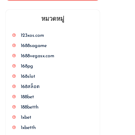
หมวดหมู่
123xos.com
1688sagame
1688vegasx.com
168pg
168slot
168สล็อต
188bet
188betth
1xbet
1xbetth