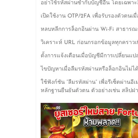
อย่าใช้รหัสผ่านซ้ำกับบัญชีอื่น โดยเฉพาะอี
เปิดใช้งาน OTP/2FA เพื่อรับรองตัวตนเมื
หลบหลีกการล็อกอินผ่าน Wi-Fi สาธารณ
วิเคราะห์ URL ก่อนกรอกข้อมูลทุกคราวเพื
ตั้งการแจ้งเตือนเมื่อบัญชีมีการเปลี่ยนแ
ไขปัญหาเมื่อลืมรหัสผ่านหรือล็อกอินไม่ได
ใช้ฟังก์ชัน “ลืมรหัสผ่าน” เพื่อรีเซ็ตผ่าน
หลักฐานยืนยันตัวตน ตัวอย่างเช่น สลิปฝาก