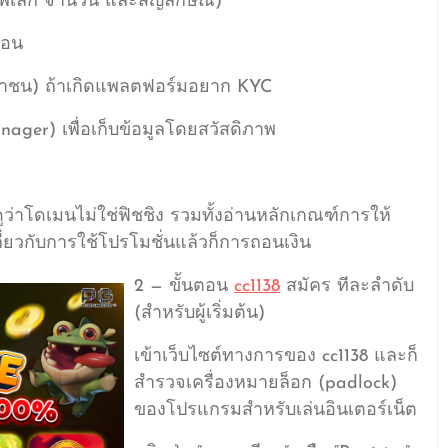
มพ์เล็ก จำนวน และสัญลักษณ์)
ถอน
ะชาชน) ถ้าเกิดแพลตฟอร์มอยาก KYC
ger) เพื่อเก็บข้อมูลโดยสวัสดิภาพ
จดูว่าโดเมนไม่ใช่ฟิชชิง รวมทั้งอ่านหลักเกณฑ์การให้
่ยวกับการใช้โปรโมชั่นแล้วก็การถอนเงิน
2 — ขั้นตอน
cc1138
สมัคร ทีละลำดับ
(สำหรับผู้เริ่มต้น)
เข้าเว็บไซต์ทางการของ cc1138 และก็
สำรวจเครื่องหมายล็อก (padlock)
ของโปรแกรมสำหรับเล่นอินเตอร์เน็ต