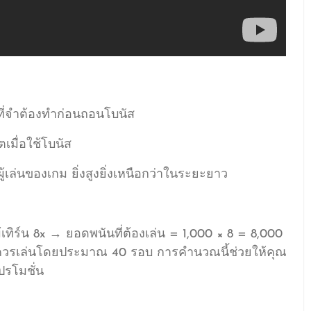
ที่จำต้องทำก่อนถอนโบนัส
มื่อใช้โบนัส
้เล่นของเกม ยิ่งสูงยิ่งเหนือกว่าในระยะยาว
ทิร์น 8x → ยอดพนันที่ต้องเล่น = 1,000 × 8 = 8,000
ึงควรเล่นโดยประมาณ 40 รอบ การคำนวณนี้ช่วยให้คุณ
ปรโมชั่น