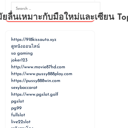
Search
for:
สมัยลื่นเหมาะกับมือใหม่และเซียน 
https://918kissauto.xyz
ดูหนังออนไลน์
sa gaming
joker123
http://www.movie87hd.com
https://www.pussy888play.com
https://pussy888win.com
sexybaccarat
https://www.pgslot.golf
pgslot
pg99
fullslot
live22slot