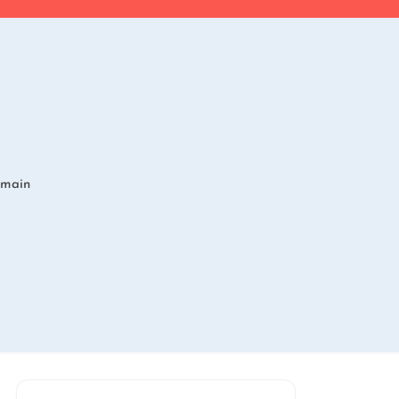
omain