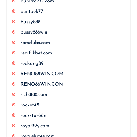
PunPro777.com
puntaek77
Pussy888
pussy888win
ramclubx.com
realflikbet.com
redkong89
RENO88WIN.COM
RENO88WIN.COM
rich8188.com
rocket45
rockstar66m
royal99y.com
royaleluxee.com