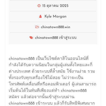
15 ตุลาคม 2025
Kyle Morgan
chinatown888.win
chinatown888 เข้าสู่ระบบ
chinatown888 เป็นเว็บไซต์คาสิโนออนไลน์ที่
กำลังได้รับความนิยมในกลุ่มผู้เล่นทั้งไทยและก็
ต่างประเทศ ด้วยระบบที่ล้ำสมัย ใช้งานง่าย รวม
ทั้งรองรับทุกเครื่องใช้ไม้สอย ไม่ว่าจะเป็น
โทรศัพท์เคลื่อนที่หรือคอมพิวเตอร์ ผู้เล่นสามารถ
เริ่มต้นได้ในทันทีเพียงแต่ทำ chinatown888
สมัคร แล้วต่อจากนั้นเข้าสู่ระบบผ่าน
chinatown888 เข้าระบบ แล้วก็รับสิทธิพิเศษมาก