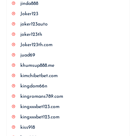
jinda888
Joker123
joker123auto
joker123th
Joker123th.com
juad69
khumsup888.me
kimchibetbet.com
kingdom66n
kingromans789.com
kingxxxbet123.com
kingxxxbet123.com
kiss918