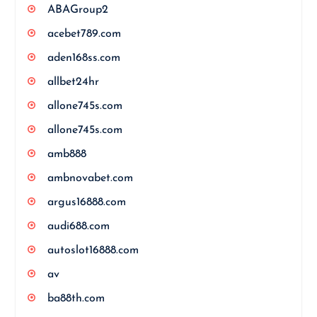
ABAGroup2
acebet789.com
aden168ss.com
allbet24hr
allone745s.com
allone745s.com
amb888
ambnovabet.com
argus16888.com
audi688.com
autoslot16888.com
av
ba88th.com