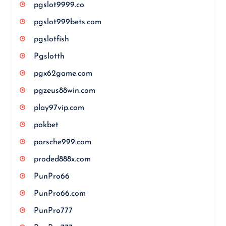
pgslot9999.co
pgslot999bets.com
pgslotfish
Pgslotth
pgx62game.com
pgzeus88win.com
play97vip.com
pokbet
porsche999.com
proded888x.com
PunPro66
PunPro66.com
PunPro777