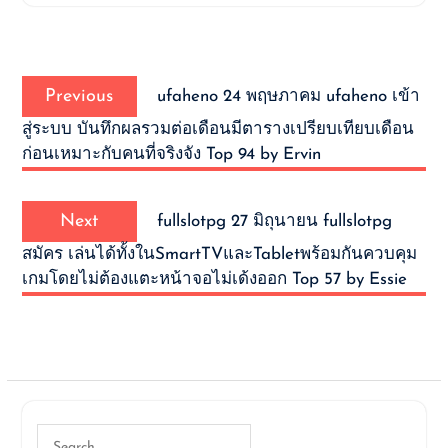
แนะแนว
Previous
เรื่อง
Previous
ufaheno 24 พฤษภาคม ufaheno เข้า
post:
สู่ระบบ บันทึกผลรวมต่อเดือนมีตารางเปรียบเทียบเดือน
ก่อนเหมาะกับคนที่จริงจัง Top 94 by Ervin
Next
Next
fullslotpg 27 มิถุนายน fullslotpg
post:
สมัคร เล่นได้ทั้งในSmartTVและTabletพร้อมกันควบคุม
เกมโดยไม่ต้องแตะหน้าจอไม่เด้งออก Top 57 by Essie
Search