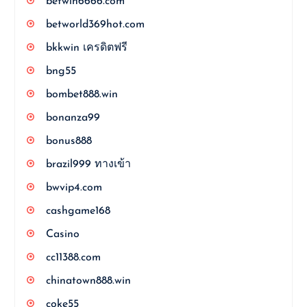
betwin6666.com
betworld369hot.com
bkkwin เครดิตฟรี
bng55
bombet888.win
bonanza99
bonus888
brazil999 ทางเข้า
bwvip4.com
cashgame168
Casino
cc11388.com
chinatown888.win
coke55