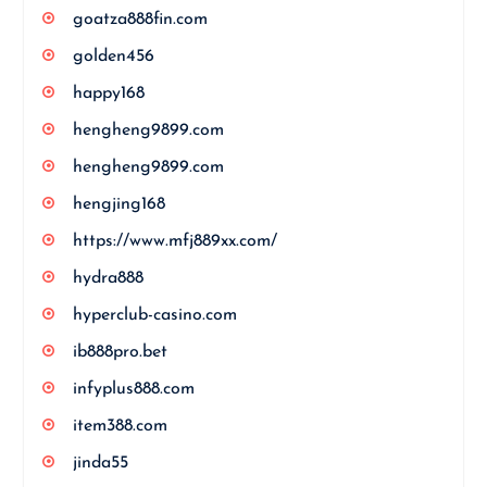
goatza888fin.com
golden456
happy168
hengheng9899.com
hengheng9899.com
hengjing168
https://www.mfj889xx.com/
hydra888
hyperclub-casino.com
ib888pro.bet
infyplus888.com
item388.com
jinda55