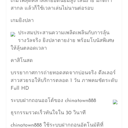
เกมไพ่สุดคลาสสิกยอดนิยมสูง เล่นง่าย มีกติกา
สากล แล้วก็ใช้เวลาเล่นไม่นานต่อรอบ
เกมยิงปลา
ประสมประสานความเพลิดเพลินกับการลุ้น
รางวัลจริง ยิงปลาตายง่าย พร้อมโบนัสพิเศษ
ให้ลุ้นตลอดเวลา
คาสิโนสด
บรรยากาศการถ่ายทอดสดจากบ่อนจริง ดีลเลอร์
สาวสวยรอให้บริการตลอด 1 วัน ภาพคมชัดระดับ
Full HD
ระบบฝากถอนออโต้ของ chinatown888
ธุรกรรมรวดเร็วทันใจใน 30 วินาที
chinatown888 ใช้ระบบฝากถอนอัตโนมัติที่