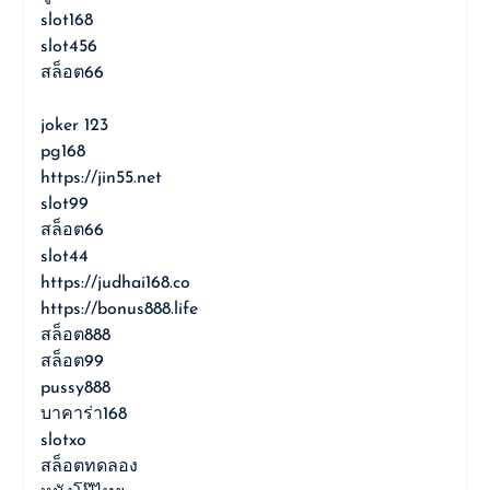
slot168
slot456
สล็อต66
joker 123
pg168
https://jin55.net
slot99
สล็อต66
slot44
https://judhai168.co
https://bonus888.life
สล็อต888
สล็อต99
pussy888
บาคาร่า168
slotxo
สล็อตทดลอง