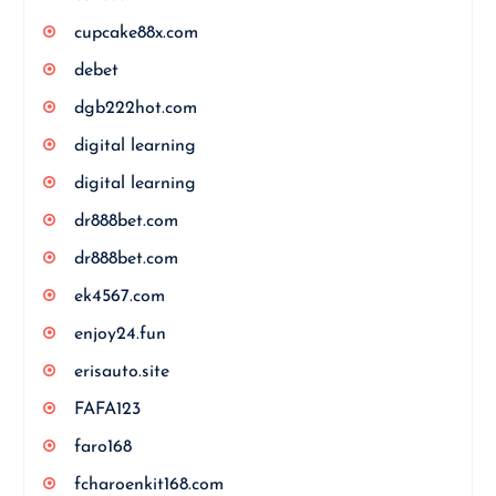
cupcake88x.com
debet
dgb222hot.com
digital learning
digital learning
dr888bet.com
dr888bet.com
ek4567.com
enjoy24.fun
erisauto.site
FAFA123
faro168
fcharoenkit168.com