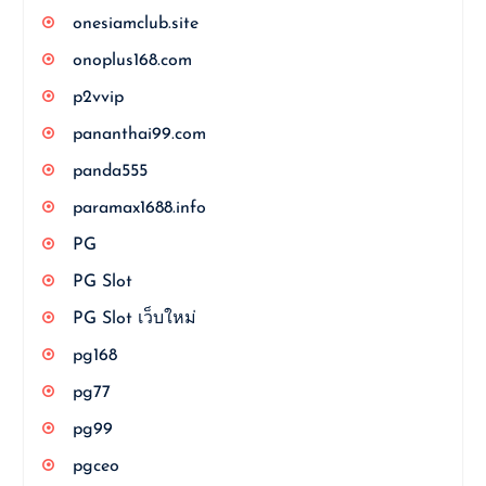
onesiamclub.site
onoplus168.com
p2vvip
pananthai99.com
panda555
paramax1688.info
PG
PG Slot
PG Slot เว็บใหม่
pg168
pg77
pg99
pgceo