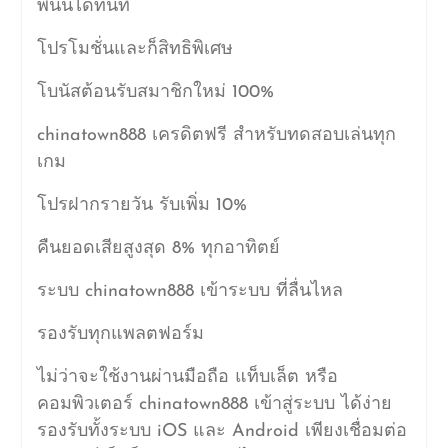
พนันได้ทันที
โปรโมชั่นและก็สิทธิพิเศษ
โบนัสต้อนรับสมาชิกใหม่ 100%
chinatown888 เครดิตฟรี สำหรับทดสอบเล่นทุก
เกม
โปรฝากรายวัน รับเพิ่ม 10%
คืนยอดเสียสูงสุด 8% ทุกอาทิตย์
ระบบ chinatown888 เข้าระบบ ที่ลื่นไหล
รองรับทุกแพลตฟอร์ม
ไม่ว่าจะใช้งานผ่านมือถือ แท็บเล็ต หรือ
คอมพิวเตอร์ chinatown888 เข้าสู่ระบบ ได้ง่าย
รองรับทั้งระบบ iOS และ Android เพียงเชื่อมต่อ