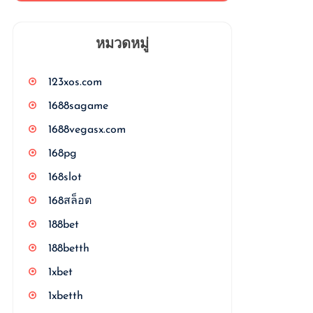
หมวดหมู่
123xos.com
1688sagame
1688vegasx.com
168pg
168slot
168สล็อต
188bet
188betth
1xbet
1xbetth