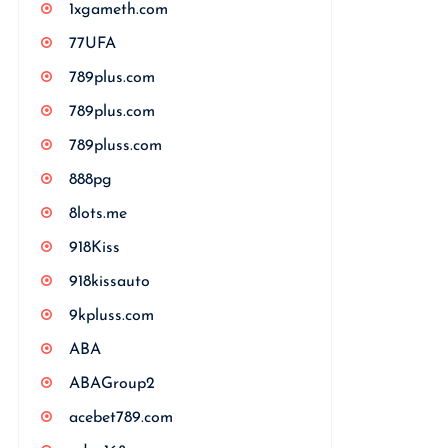
1xgameth.com
77UFA
789plus.com
789plus.com
789pluss.com
888pg
8lots.me
918Kiss
918kissauto
9kpluss.com
ABA
ABAGroup2
acebet789.com