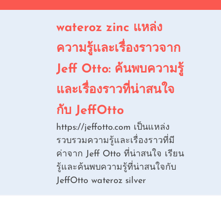
Skip
to
wateroz zinc แหล่ง
content
ความรู้และเรื่องราวจาก
Jeff Otto: ค้นพบความรู้
และเรื่องราวที่น่าสนใจ
กับ JeffOtto
https://jeffotto.com เป็นแหล่ง
รวบรวมความรู้และเรื่องราวที่มี
ค่าจาก Jeff Otto ที่น่าสนใจ เรียน
รู้และค้นพบความรู้ที่น่าสนใจกับ
JeffOtto wateroz silver