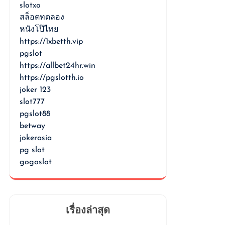
slotxo
สล็อตทดลอง
หนังโป๊ไทย
https://1xbetth.vip
pgslot
https://allbet24hr.win
https://pgslotth.io
joker 123
slot777
pgslot88
betway
jokerasia
pg slot
gogoslot
เรื่องล่าสุด