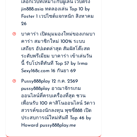
เลือกเว็บที่เหมาะกับผู้เล่น เว็บตรง
jin888.asia ทดลองเล่น Top 10 by
Foster 1 เวปไซต์แจกหนัก สิงหาคม
26
บาคาร่า เปิดมุมมองใหม่ของเกมบา
คาร่า สมาชิกใหม่ 100% ระบบ
เสถียร อัปเดตล่าสุด สัมผัสโต๊ะสด
ระดับพรีเมียม บาคาร่า เข้าเล่นวัน
นี้ รับโปรดีทันที Top 57 by Irma
Sexy168c.com 16 กันยา 69
Pussy888play 12 ก.ค. 2569
pussy888play อาณาจักรเกม
ออนไลน์ที่ครบเครื่องที่สุด ชวน
เพื่อนรับ 100 คาสิโนออนไลน์ 5ดาว
สวรรค์ของนักลงทุน พุซซี่888 เปิด
ประสบการณ์ใหม่ทันที Top 46 by
Howard pussy888play.me