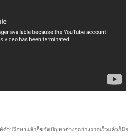
คำปรึกษาแล้วก็ขจัดปัญหาต่างๆอย่างรวดเร็วแล้วก็มือ