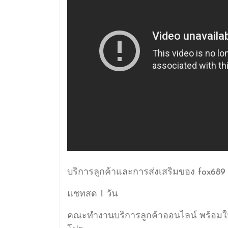
บริการลูกค้าและการส่งเสริมของ fox689
แชทสด 1 วัน
คณะทำงานบริการลูกค้าออนไลน์ พร้อมให้