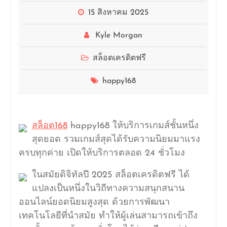
15 สิงหาคม 2025
Kyle Morgan
สล็อตเครดิตฟรี
happy168
สล็อต168
happy168 ให้บริการเกมส์ชั้นหนึ่ง
สุดยอด รวมเกมส์สุดได้รับความนิยมมาแรง
ครบทุกค่าย เปิดให้บริการตลอด 24 ชั่วโมง
ในสมัยดิจิทัลปี 2025 สล็อตเครดิตฟรี ได้
แปลงเป็นหนึ่งในวิถีทางความสนุกสนาน
ออนไลน์ยอดนิยมสูงสุด ด้วยการพัฒนา
เทคโนโลยีที่นำสมัย ทำให้ผู้เล่นสามารถเข้าถึง