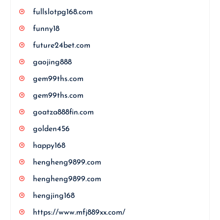
fullslotpg168.com
funny18
future24bet.com
gaojing888
gem99ths.com
gem99ths.com
goatza888fin.com
golden456
happy168
hengheng9899.com
hengheng9899.com
hengjing168
https://www.mfj889xx.com/