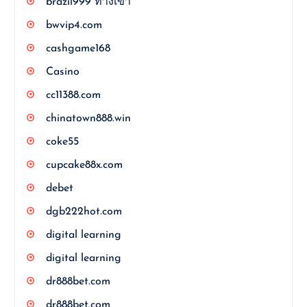
brazil999 ทางเข้า
bwvip4.com
cashgame168
Casino
cc11388.com
chinatown888.win
coke55
cupcake88x.com
debet
dgb222hot.com
digital learning
digital learning
dr888bet.com
dr888bet.com