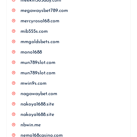
meekin365day.com
megawaysbet789.com
mercyrosa168.com
mib555s.com
mmgoldsbets.com
mono1688
mun789slot.com
mun789slot.com
mwin9s.com
nagawaybet.com
nakoya1688.site
nakoya1688.site
nbwin.me
nemo168casino.com