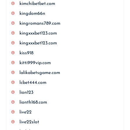
kimchibetbet.com
kingdom66n
kingromans789.com
kingxxxbet123.com
kingxxxbet123.com
kiss918
kitti999vip.com
lalikabetsgame.com
lcbet444.com
lion123
lionth168.com
live22
live22slot