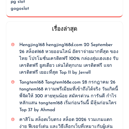
pg slot
gogoslot
เรื่องล่าสุด
Hengjing168 hengjing168d.com 20 September
26 สล็อต168 หวยออนไลน์ อัตราจ่ายมากที่สุด ของ
ไทย โปรโมชั่นเครดิตฟรี 100% กล่องสุ่มเฮงเฮง รับ
เครดิตฟรี ยูสเดียว เล่นได้ทุกเกม เครดิตฟรี แจก
เครดิตฟรี เยอะที่สุด Top 11 by Jerrell
Tangtem168 Tangtem168e.com 28 กรกฎาคม 26
tangtem168 ความพรีเมียมที่เข้าถึงได้จริง วันเกิดนี้
พี่จัดให้ 300 สายทุนน้อย สมัครด่วน การันตี กำไร
หลักแสน tangtem168 เริ่มก่อนวันนี้ มีลุ้นก่อนใคร
Top 37 by Ahmad
คาสิโน สล็อตเว็บตรง สล็อต 2026 รวมเกมแตก
ง่าย ฟีเจอร์เด่น และวิธีเลือกเว็บที่เหมาะกับผู้เล่น