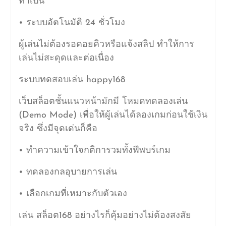
ทำเป็น
• ระบบอัตโนมัติ 24 ชั่วโมง
ผู้เล่นไม่ต้องรอคอยคิวหรือแจ้งสลิป ทำให้การ
เล่นไม่สะดุดและต่อเนื่อง
ระบบทดสอบเล่น happy168
เว็บสล็อตชั้นแนวหน้ามักมี โหมดทดลองเล่น
(Demo Mode) เพื่อให้ผู้เล่นได้ลองเกมก่อนใช้เงิน
จริง ซึ่งมีจุดเด่นก็คือ
• ทำความเข้าใจกติการวมทั้งฟีพบร์เกม
• ทดลองกลอุบายการเล่น
• เลือกเกมที่เหมาะกับตัวเอง
เล่น สล็อต168 อย่างไรก็คุ้มอย่างไม่ต้องสงสัย