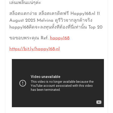
เล่นเพลินแน่ๆค่ะ
สล็อตแตกง่าย สล็อตเครดิตฟรี Happy168.nl 11
August 2025 Melvina ดูรีวิวจากลูกค้าจริง
happy168คิดจะลงทุนทั้งทีต้องที่นี่เท่านั้น Top 20
ขอขอบพระคุณ Ref.
happy168
https://bit.ly/happy168-nl