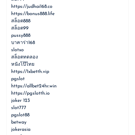
https://judhai168.co
https://bonus888.life
สล็อต888
สล็อต99
pussy888
บาคาร่า168
slotxo
สล็อตทดลอง
หนังโป๊ไทย
https://1xbetth.vip
pgslot
https://allbet24hr.win
https://pgslotth.io
joker 123
slot777
pgslot88
betway
jokerasia