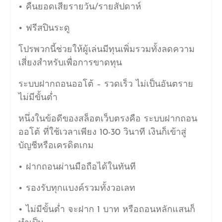
• คืนยอดเสียรายวัน/รายสัปดาห์
• ฟรีสปินระดู
โปรพวกนี้ช่วยให้ผู้เล่นมีทุนเพิ่มรวมทั้งลดความ
เสี่ยงสำหรับเพื่อการขาดทุน
ระบบฝากถอนออโต้ – รวดเร็ว ไม่เป็นอันตราย
ไม่มีขั้นต่ำ
หนึ่งในข้อดีของสล็อตเว็บตรงคือ ระบบฝากถอน
ออโต้ ที่ใช้เวลาเพียง 10-30 วินาที เงินก็เข้าสู่
บัญชีหรือเครดิตเกม
• ฝากถอนผ่านมือถือได้ในทันที
• รองรับทุกแบงค์รวมทั้งวอเลท
• ไม่มีขั้นต่ำ จะฝาก 1 บาท หรือถอนหลักแสนก็