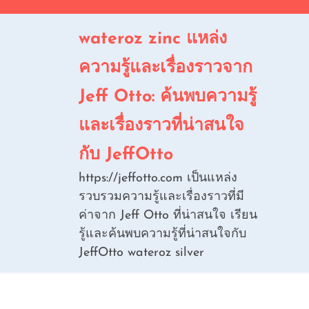
Skip
to
wateroz zinc แหล่ง
content
ความรู้และเรื่องราวจาก
Jeff Otto: ค้นพบความรู้
และเรื่องราวที่น่าสนใจ
กับ JeffOtto
https://jeffotto.com เป็นแหล่ง
รวบรวมความรู้และเรื่องราวที่มี
ค่าจาก Jeff Otto ที่น่าสนใจ เรียน
รู้และค้นพบความรู้ที่น่าสนใจกับ
JeffOtto wateroz silver