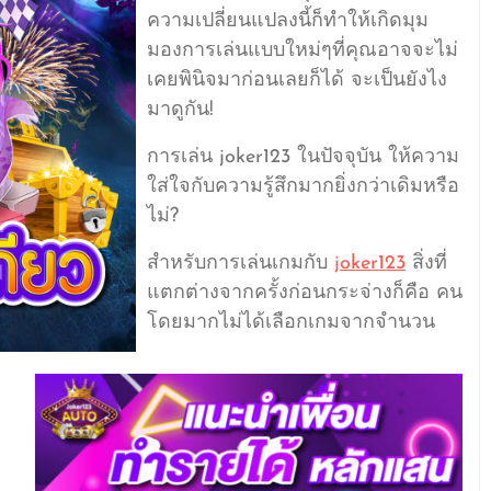
ความเปลี่ยนแปลงนี้ก็ทำให้เกิดมุม
มองการเล่นแบบใหม่ๆที่คุณอาจจะไม่
เคยพินิจมาก่อนเลยก็ได้ จะเป็นยังไง
มาดูกัน!
การเล่น joker123 ในปัจจุบัน ให้ความ
ใส่ใจกับความรู้สึกมากยิ่งกว่าเดิมหรือ
ไม่?
สำหรับการเล่นเกมกับ
joker123
สิ่งที่
แตกต่างจากครั้งก่อนกระจ่างก็คือ คน
โดยมากไม่ได้เลือกเกมจากจำนวน