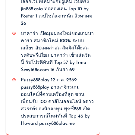
เลือกเว็บที่เหมาะกับผู้เล่น เว็บตรง
jin888.asia ทดลองเล่น Top 10 by
Foster 1 เวปไซต์แจกหนัก สิงหาคม
26
บาคาร่า เปิดมุมมองใหม่ของเกมบา
คาร่า สมาชิกใหม่ 100% ระบบ
เสถียร อัปเดตล่าสุด สัมผัสโต๊ะสด
ระดับพรีเมียม บาคาร่า เข้าเล่นวัน
นี้ รับโปรดีทันที Top 57 by Irma
Sexy168c.com 16 กันยา 69
Pussy888play 12 ก.ค. 2569
pussy888play อาณาจักรเกม
ออนไลน์ที่ครบเครื่องที่สุด ชวน
เพื่อนรับ 100 คาสิโนออนไลน์ 5ดาว
สวรรค์ของนักลงทุน พุซซี่888 เปิด
ประสบการณ์ใหม่ทันที Top 46 by
Howard pussy888play.me