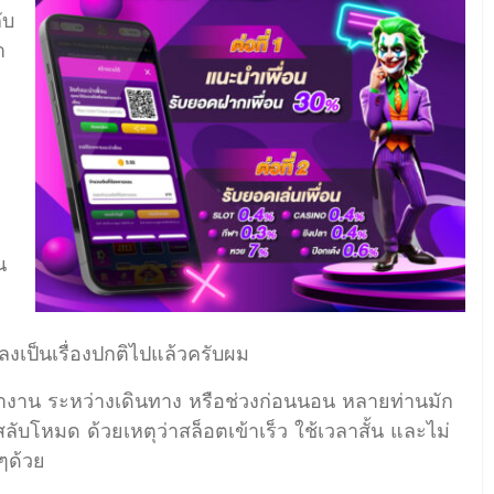
ับ
ำ
น
ร
ลงเป็นเรื่องปกติไปแล้วครับผม
ี่ทำงาน ระหว่างเดินทาง หรือช่วงก่อนนอน หลายท่านมัก
สลับโหมด ด้วยเหตุว่าสล็อตเข้าเร็ว ใช้เวลาสั้น และไม่
ๆด้วย