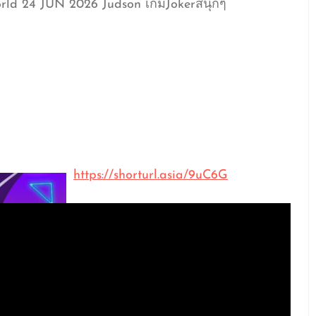
orld 24 JUN 2026 Judson เกมJokerสนุกๆ
https://shorturl.asia/9uC6G