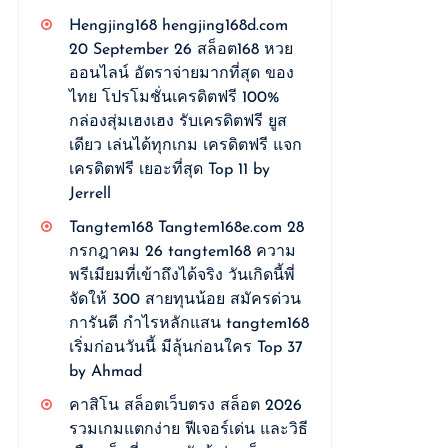
Hengjing168 hengjing168d.com
20 September 26 สล็อต168 หวย
ออนไลน์ อัตราจ่ายมากที่สุด ของ
ไทย โปรโมชั่นเครดิตฟรี 100%
กล่องสุ่มเฮงเฮง รับเครดิตฟรี ยูส
เดียว เล่นได้ทุกเกม เครดิตฟรี แจก
เครดิตฟรี เยอะที่สุด Top 11 by
Jerrell
Tangtem168 Tangtem168e.com 28
กรกฎาคม 26 tangtem168 ความ
พรีเมียมที่เข้าถึงได้จริง วันเกิดนี้พี่
จัดให้ 300 สายทุนน้อย สมัครด่วน
การันตี กำไรหลักแสน tangtem168
เริ่มก่อนวันนี้ มีลุ้นก่อนใคร Top 37
by Ahmad
คาสิโน สล็อตเว็บตรง สล็อต 2026
รวมเกมแตกง่าย ฟีเจอร์เด่น และวิธี