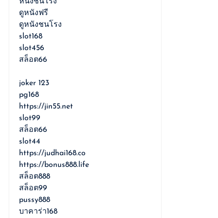
หนังชนโรง
ดูหนังฟรี
ดูหนังชนโรง
slot168
slot456
สล็อต66
joker 123
pg168
https://jin55.net
slot99
สล็อต66
slot44
https://judhai168.co
https://bonus888.life
สล็อต888
สล็อต99
pussy888
บาคาร่า168