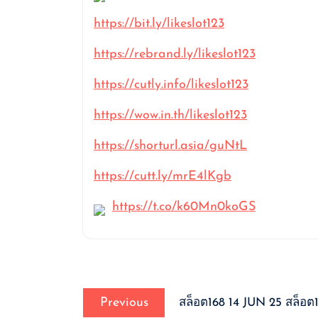
https://bit.ly/likeslot123
https://rebrand.ly/likeslot123
https://cutly.info/likeslot123
https://wow.in.th/likeslot123
https://shorturl.asia/guNtL
https://cutt.ly/mrE4lKgb
https://t.co/k60Mn0koGS
แนะแนว
Previous
เรื่อง
Previous
สล็อต168 14 JUN 25 สล็อต1
post: