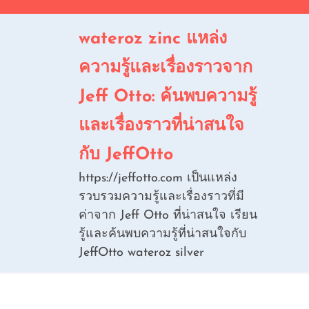
Skip
to
wateroz zinc แหล่ง
content
ความรู้และเรื่องราวจาก
Jeff Otto: ค้นพบความรู้
และเรื่องราวที่น่าสนใจ
กับ JeffOtto
https://jeffotto.com เป็นแหล่ง
รวบรวมความรู้และเรื่องราวที่มี
ค่าจาก Jeff Otto ที่น่าสนใจ เรียน
รู้และค้นพบความรู้ที่น่าสนใจกับ
JeffOtto wateroz silver