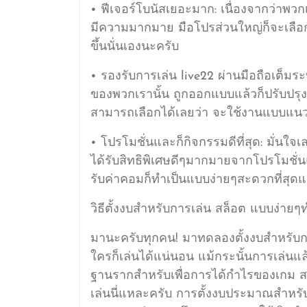
• ฟีเจอร์โบนัสเยอะมาก: เนื่องจากว่าพว
มีความมากมาย มือโปรส่วนใหญ่ก็จะเลือกเ
ขึ้นนั่นเองนะครับ
• รองรับการเล่น live22 ผ่านมือถือเต็ม
ของพวกเรานั้น ถูกออกแบบแล้วก็ปรับปรุงใ
สามารถเลือกได้เลยว่า จะใช้งานแบบแนว
• โปรโมชั่นและก็กิจกรรมดีที่สุด: มั่นใจ
ได้รับสิทธิพิเศษดีๆมากมายจากโปรโมชั่นแ
รับค่าคอมก็ทำเป็นแบบง่ายๆสะดวกที่สุดแล
วิธีตั้งงบสำหรับการเล่น สล็อต แบบง่ายๆ
มานะครับทุกคน! มาทดลองตั้งงบสำหรับการเ
ใครก็เล่นได้แน่นอน แม้กระนั้นการเล่นแล้
ฐานรากสำหรับเพื่อการได้กำไรของเกม สล
เล่นนี่แหละครับ การตั้งงบประมาณสำหรั