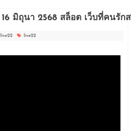
16 มิถุนา 2568 สล็อต เว็บที่คนรั
live22
live22