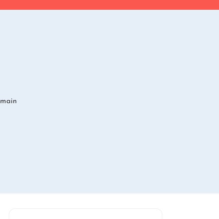
omain