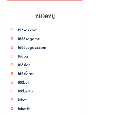
หมวดหมู่
123xos.com
1688sagame
1688vegasx.com
168pg
168slot
168สล็อต
188bet
188betth
1xbet
1xbetth