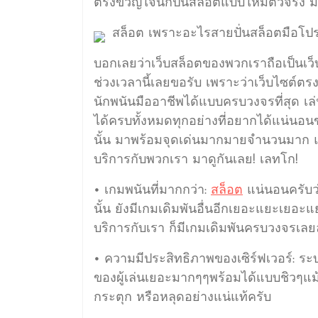
ตรงขวัญใจนักปั่นสล็อตแบบใหม่ตัวจริง ม
สล็อต เพราะอะไรสายปั่นสล็อตมือโปรถ
บอกเลยว่าเว็บสล็อตของพวกเราถือเป็นเว็บ
ช่วงเวลานี้เลยขอรับ เพราะว่าเว็บไซต์
นักพนันมืออาชีพได้แบบครบวงจรที่สุด เล่นเ
ได้ครบทั้งหมดทุกอย่างที่อยากได้แน่นอนข
นั้น มาพร้อมจุดเด่นมากมายจำนวนมาก และ
บริการกับพวกเรา มาดูกันเลย! เลทโก!
• เกมพนันที่มากกว่า:
สล็อต
แน่นอนครับว่
นั้น ยังมีเกมเดิมพันอื่นอีกเยอะแยะเยอะแย
บริการกับเรา ก็มีเกมเดิมพันครบวงจรเลย
• ความมีประสิทธิภาพของเซิร์ฟเวอร์: 
ของผู้เล่นเยอะมากๆๆพร้อมได้แบบชิวๆแม้ว
กระตุก หรือหลุดอย่างแน่แท้ครับ