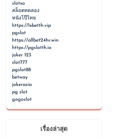
slotxo
สล็อตทดลอง
หนังโป๊ไทย
https://1xbetth.vip
pgslot
https://allbet24hr.win
https://pgslotth.io
joker 123
slot777
pgslot88
betway
jokerasia
pg slot
gogoslot
เรื่องล่าสุด