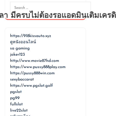
Search
for:
า มีครบไม่ต้องรอแอดมินเติมเครดิต
https://918kissauto.xyz
ดูหนังออนไลน์
sa gaming
joker123
http://www.movie87hd.com
https://www.pussy888play.com
https://pussy888win.com
sexybaccarat
https://www.pgslot.golf
pgslot
pg99
fullslot
live22slot