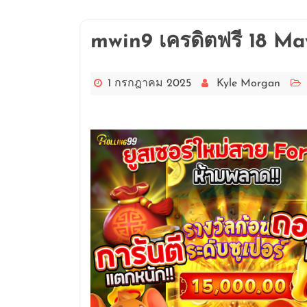
mwin9 เครดิตฟรี 18 May
1 กรกฎาคม 2025
Kyle Morgan