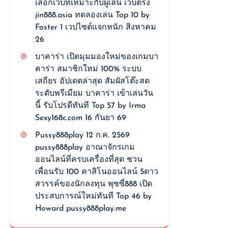
เลือกเว็บที่เหมาะกับผู้เล่น เว็บตรง
jin888.asia ทดลองเล่น Top 10 by
Foster 1 เวปไซต์แจกหนัก สิงหาคม
26
บาคาร่า เปิดมุมมองใหม่ของเกมบา
คาร่า สมาชิกใหม่ 100% ระบบ
เสถียร อัปเดตล่าสุด สัมผัสโต๊ะสด
ระดับพรีเมียม บาคาร่า เข้าเล่นวัน
นี้ รับโปรดีทันที Top 57 by Irma
Sexy168c.com 16 กันยา 69
Pussy888play 12 ก.ค. 2569
pussy888play อาณาจักรเกม
ออนไลน์ที่ครบเครื่องที่สุด ชวน
เพื่อนรับ 100 คาสิโนออนไลน์ 5ดาว
สวรรค์ของนักลงทุน พุซซี่888 เปิด
ประสบการณ์ใหม่ทันที Top 46 by
Howard pussy888play.me