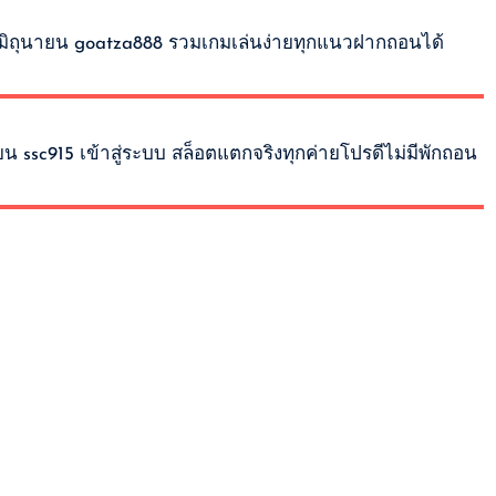
0 มิถุนายน goatza888 รวมเกมเล่นง่ายทุกแนวฝากถอนได้
ายน ssc915 เข้าสู่ระบบ สล็อตแตกจริงทุกค่ายโปรดีไม่มีพักถอน