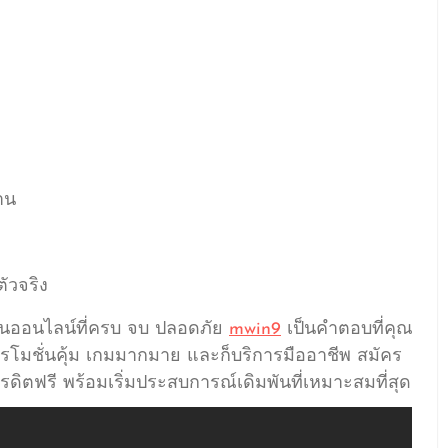
าน
ตัวจริง
นออนไลน์ที่ครบ จบ ปลอดภัย
mwin9
เป็นคำตอบที่คุณ
รโมชั่นคุ้ม เกมมากมาย และก็บริการมืออาชีพ สมัคร
เครดิตฟรี พร้อมเริ่มประสบการณ์เดิมพันที่เหมาะสมที่สุด