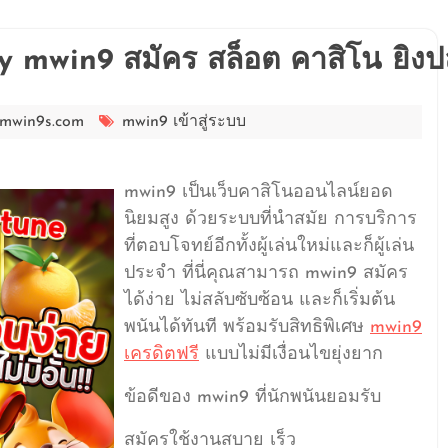
 mwin9 สมัคร สล็อต คาสิโน ยิงปล
mwin9s.com
mwin9 เข้าสู่ระบบ
mwin9 เป็นเว็บคาสิโนออนไลน์ยอด
นิยมสูง ด้วยระบบที่นำสมัย การบริการ
ที่ตอบโจทย์อีกทั้งผู้เล่นใหม่และก็ผู้เล่น
ประจำ ที่นี่คุณสามารถ mwin9 สมัคร
ได้ง่าย ไม่สลับซับซ้อน และก็เริ่มต้น
พนันได้ทันที พร้อมรับสิทธิพิเศษ
mwin9
เครดิตฟรี
แบบไม่มีเงื่อนไขยุ่งยาก
ข้อดีของ mwin9 ที่นักพนันยอมรับ
สมัครใช้งานสบาย เร็ว