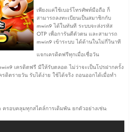
เพียงแค่ใช้เบอร์โทรศัพท์มือถือ ก็
สามารถลงทะเบียนเป็นสมาชิกกับ
mwin9 ได้ในทันที ระบบจะส่งรหัส
OTP เพื่อการันตีตัวตน และสามารถ
mwin9 เข้าระบบ ได้ด้านในไม่กี่วินาที
แจกเครดิตฟรีทุกเมื่อเชื่อวัน
in9 เครดิตฟรี มีให้รับตลอด ไม่ว่าจะเป็นโปรฝากครั้ง
ิตรายวัน รับได้ง่าย ใช้ได้จริง ถอนออกได้เมื่อทำ
 ครอบคลุมทุกสไตล์การเดิมพัน ยกตัวอย่างเช่น: