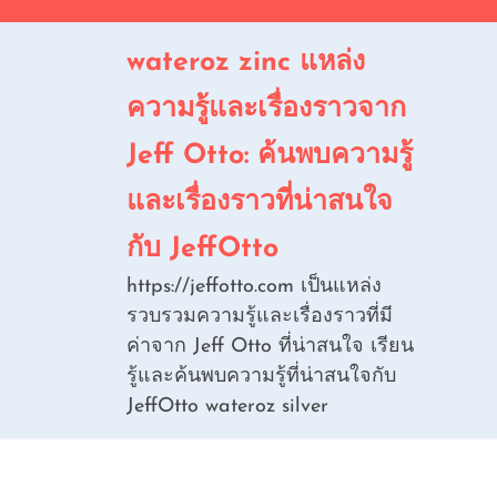
Skip
to
wateroz zinc แหล่ง
content
ความรู้และเรื่องราวจาก
Jeff Otto: ค้นพบความรู้
และเรื่องราวที่น่าสนใจ
กับ JeffOtto
https://jeffotto.com เป็นแหล่ง
รวบรวมความรู้และเรื่องราวที่มี
ค่าจาก Jeff Otto ที่น่าสนใจ เรียน
รู้และค้นพบความรู้ที่น่าสนใจกับ
JeffOtto wateroz silver