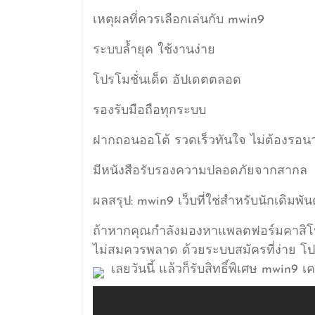
เหตุผลที่ควรเลือกเล่นกับ mwin9
ระบบล้ำยุค ใช้งานง่าย
โปรโมชั่นเด็ด อัปเดตตลอด
รองรับมือถือทุกระบบ
ฝากถอนออโต้ รวดเร็วทันใจ ไม่ต้องรอน
มีหนังสือรับรองความปลอดภัยจากสากล
ผลสรุป: mwin9 เว็บที่ใช่สำหรับนักเดิมพัน
ถ้าหากคุณกำลังมองหาแพลตฟอร์มคาสิโ
ไม่สมควรพลาด ด้วยระบบสมัครที่ง่าย โป
เลยวันนี้ แล้วก็รับสิทธิ์พิเศษ mwin9 