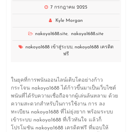
7 กรกฎาคม 2025
Kyle Morgan
nakoya1688.site
nakoya1688.site
,
nakoya1688 เข้าสู่ระบบ
nakoya1688 เครดิต
,
ฟรี
ในยุคที่การพนันออนไลน์เติบโตอย่างก้าว
กระโจน nakoya1688 ได้ก้าวขึ้นมาเป็นเว็บไซต์
พนันที่ได้รับความเชื่อถือจากผู้เล่นล้นหลาม ด้วย
ความสะดวกสำหรับในการใช้งาน การ ลง
ทะเบียน nakoya1688 ที่ไม่ยุ่งยาก พร้อมระบบ
เข้าระบบ nakoya1688 ที่เร็วทันใจ แล้วก็
โปรโมชัน nakoya1688 เครดิตฟรี ที่มอบให้