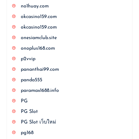
no1huay.com
okcasino159.com
okcasino159.com
onesiamclub.site
onoplus168.com
p2vvip
pananthai99.com
panda555
paramax1688.info
PG
PG Slot
PG Slot เว็บใหม่
pg168