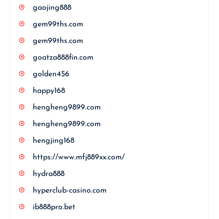
gaojing888
gem99ths.com
gem99ths.com
goatza888fin.com
golden456
happy168
hengheng9899.com
hengheng9899.com
hengjing168
https://www.mfj889xx.com/
hydra888
hyperclub-casino.com
ib888pro.bet