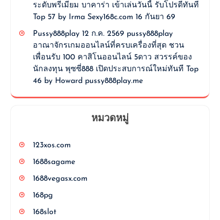
ระดับพรีเมียม บาคาร่า เข้าเล่นวันนี้ รับโปรดีทันที
Top 57 by Irma Sexy168c.com 16 กันยา 69
Pussy888play 12 ก.ค. 2569 pussy888play
อาณาจักรเกมออนไลน์ที่ครบเครื่องที่สุด ชวน
เพื่อนรับ 100 คาสิโนออนไลน์ 5ดาว สวรรค์ของ
นักลงทุน พุซซี่888 เปิดประสบการณ์ใหม่ทันที Top
46 by Howard pussy888play.me
หมวดหมู่
123xos.com
1688sagame
1688vegasx.com
168pg
168slot