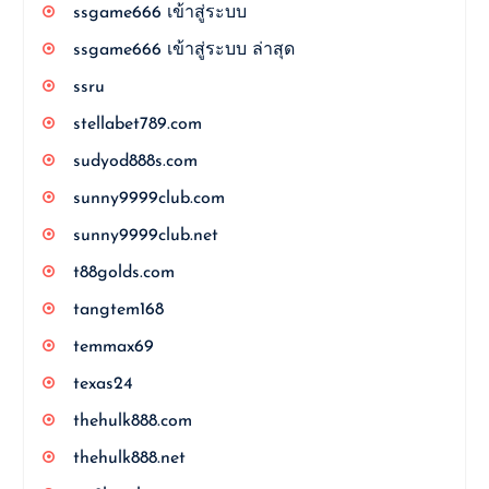
ssgame666 เข้าสู่ระบบ
ssgame666 เข้าสู่ระบบ ล่าสุด
ssru
stellabet789.com
sudyod888s.com
sunny9999club.com
sunny9999club.net
t88golds.com
tangtem168
temmax69
texas24
thehulk888.com
thehulk888.net