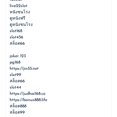
live22slot
หนังชนโรง
ดูหนังฟรี
ดูหนังชนโรง
slot168
slot456
สล็อต66
joker 123
pg168
https://jin55.net
slot99
สล็อต66
slot44
https://judhai168.co
https://bonus888.life
สล็อต888
สล็อต99