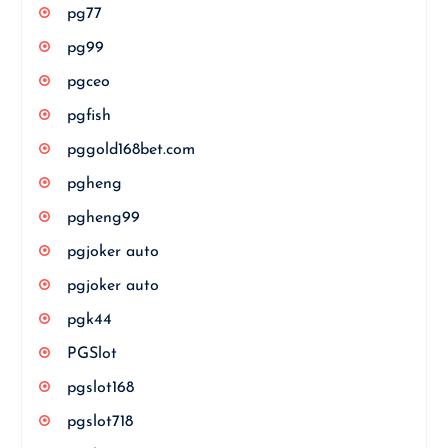
pg77
pg99
pgceo
pgfish
pggold168bet.com
pgheng
pgheng99
pgjoker auto
pgjoker auto
pgk44
PGSlot
pgslot168
pgslot718