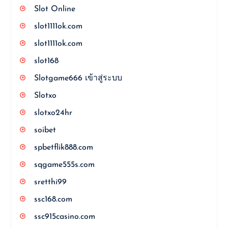
Slot Online
slot1111ok.com
slot1111ok.com
slot168
Slotgame666 เข้าสู่ระบบ
Slotxo
slotxo24hr
soibet
spbetflik888.com
sqgame555s.com
sretthi99
ssc168.com
ssc915casino.com