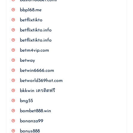
bbp168.me
betflixtikto
betflixtikto.info
betflixtikto.info
betm4vip.com
betway
betwin6666.com
betworld369hot.com
bkkwin เครดิตฟรี
bng55
bombet888.win
bonanza99
bonus888