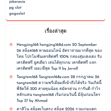
jokerasia
pg slot
gogoslot
เรื่องล่าสุด
Hengjing168 hengjing168d.com 20 September
26 สล็อต168 หวยออนไลน์ อัตราจ่ายมากที่สุด ของ
ไทย โปรโมชั่นเครดิตฟรี 100% กล่องสุ่มเฮงเฮง รับ
เครดิตฟรี ยูสเดียว เล่นได้ทุกเกม เครดิตฟรี แจก
เครดิตฟรี เยอะที่สุด Top 11 by Jerrell
Tangtem168 Tangtem168e.com 28 กรกฎาคม 26
tangtem168 ความพรีเมียมที่เข้าถึงได้จริง วันเกิดนี้
พี่จัดให้ 300 สายทุนน้อย สมัครด่วน การันตี กำไร
หลักแสน tangtem168 เริ่มก่อนวันนี้ มีลุ้นก่อนใคร
Top 37 by Ahmad
คาสิโน สล็อตเว็บตรง สล็อต 2026 รวมเกมแตก