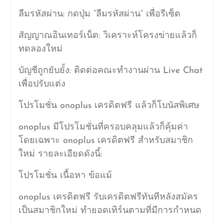
ลืมรหัสผ่าน: กดปุ่ม “ลืมรหัสผ่าน” เพื่อรีเซ็ต
สัญญาณอินเทอร์เน็ต: วิเคราะห์โครงข่ายแล้วก็
ทดลองใหม่
บัญชีถูกยับยั้ง: ติดต่อคณะทำงานผ่าน Live Chat
เพื่อปรับแต่ง
โปรโมชั่น onoplus เครดิตฟรี แล้วก็โบนัสพิเศษ
onoplus มีโปรโมชั่นที่ครอบคลุมแล้วก็คุ้มค่า
โดยเฉพาะ onoplus เครดิตฟรี สำหรับสมาชิก
ใหม่ รายละเอียดดังนี้:
โปรโมชั่น เนื้อหา ข้อแม้
onoplus เครดิตฟรี รับเครดิตฟรีทันทีหลังสมัคร
เป็นสมาชิกใหม่ ทำยอดเทิร์นตามที่มีการกำหนด