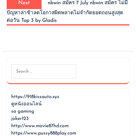
Next
nbwin สมัคร 7 July nbwin สมัคร ไม่มี
post:
ปัญหาล่าช้าลดโอกาสผิดพลาดไม่จำกัดยอดถอนสูงสุด
ต่อวัน Top 3 by Gladis
Search
for:
https://918kissauto.xyz
ดูหนังออนไลน์
sa gaming
joker123
http://www.movie87hd.com
https://www.pussy888play.com