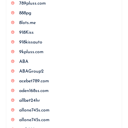
789pluss.com
888pg
8lots.me
918Kiss
918kissauto
9kpluss.com
ABA
ABAGroup2
acebet789.com
aden168ss.com
allbet24hr
allone745s.com
allone745s.com