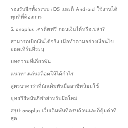
รองรับอีกทั้งระบบ iOS และก็ Android ใช้งานได้
ทุกที่ที่ต้องการ
3. onoplus เครดิตฟรี ถอนเงินได้หรือเปล่า?
สามารถเบิกเงินได้จริง เมื่อทำตามอย่างเงื่อนไข
ยอดเทิร์นที่ระบุ
บทความที่เกี่ยวพัน
แนวทางเล่นสล็อตให้ได้กำไร
สูตรบาคาร่าที่นักเดิมพันมืออาชีพนิยมใช้
ยุทธวิธีพนันกีฬาสำหรับมือใหม่
สรุป: onoplus เว็บเดิมพันที่ครบถ้วนและก็คุ้มค่าที่
สุด