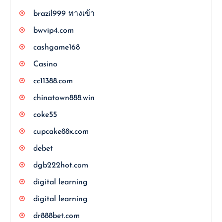
brazil999 ทางเข้า
bwvip4.com
cashgame168
Casino
cc11388.com
chinatown888.win
coke55
cupcake88x.com
debet
dgb222hot.com
digital learning
digital learning
dr888bet.com