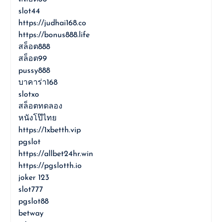
slot44
https://judhai168.co
https://bonus888.life
สล็อต888
สล็อต99
pussy888
บาคาร่า168
slotxo
สล็อตทดลอง
หนังโป๊ไทย
https://1xbetth.vip
pgslot
https://allbet24hr.win
https://pgslotth.io
joker 123
slot777
pgslot88
betway