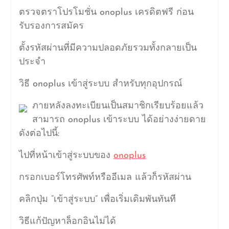
ตรวจตราโปรโมชั่น onoplus เครดิตฟรี ก่อน
รับรองการสมัคร
ตั้งรหัสผ่านที่มีความปลอดภัยรวมทั้งกลายเป็น
ประจำ
วิธี onoplus เข้าสู่ระบบ สำหรับทุกอุปกรณ์
ภายหลังลงทะเบียนเป็นสมาชิกเรียบร้อยแล้ว
สามารถ onoplus เข้าระบบ ได้อย่างง่ายดาย
ดังต่อไปนี้:
ไปที่หน้าเข้าสู่ระบบของ
onoplus
กรอกเบอร์โทรศัพท์หรืออีเมล แล้วก็รหัสผ่าน
คลิกปุ่ม “เข้าสู่ระบบ” เพื่อเริ่มเดิมพันทันที
วิธีแก้ปัญหาล็อกอินไม่ได้