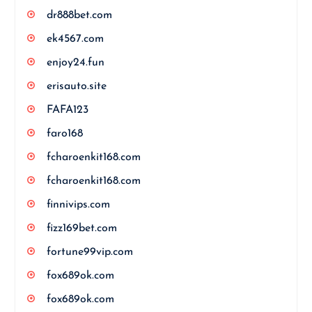
dr888bet.com
ek4567.com
enjoy24.fun
erisauto.site
FAFA123
faro168
fcharoenkit168.com
fcharoenkit168.com
finnivips.com
fizz169bet.com
fortune99vip.com
fox689ok.com
fox689ok.com