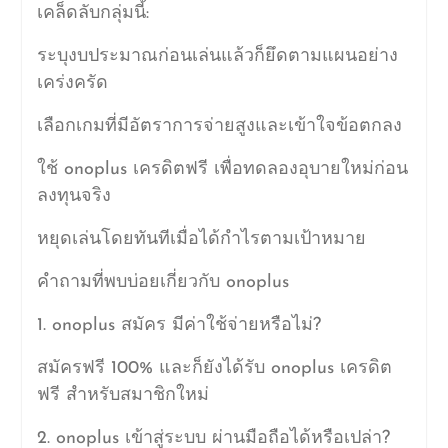
เคล็ดลับกลุ่มนี้:
ระบุงบประมาณก่อนเล่นแล้วก็ยึดตามแผนอย่าง
เคร่งครัด
เลือกเกมที่มีอัตราการจ่ายสูงและเข้าใจข้อตกลง
ใช้ onoplus เครดิตฟรี เพื่อทดลองอุบายใหม่ก่อน
ลงทุนจริง
หยุดเล่นโดยทันทีเมื่อได้กำไรตามเป้าหมาย
คำถามที่พบบ่อยเกี่ยวกับ onoplus
1. onoplus สมัคร มีค่าใช้จ่ายหรือไม่?
สมัครฟรี 100% และก็ยังได้รับ onoplus เครดิต
ฟรี สำหรับสมาชิกใหม่
2. onoplus เข้าสู่ระบบ ผ่านมือถือได้หรือเปล่า?