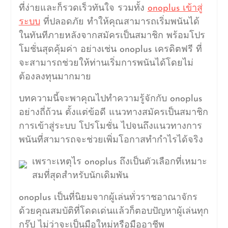
ที่ง่ายและก็รวดเร็วทันใจ รวมทั้ง
onoplus เข้าสู่
ระบบ
ที่ปลอดภัย ทำให้คุณสามารถเริ่มพนันได้
ในทันทีภายหลังจากสมัครเป็นสมาชิก พร้อมโปร
โมชั่นสุดคุ้มค่า อย่างเช่น onoplus เครดิตฟรี ที่
จะสามารถช่วยให้ท่านเริ่มการพนันได้โดยไม่
ต้องลงทุนมากมาย
บทความนี้จะพาคุณไปทำความรู้จักกับ onoplus
อย่างถี่ถ้วน ตั้งแต่ข้อดี แนวทางสมัครเป็นสมาชิก
การเข้าสู่ระบบ โปรโมชั่น ไปจนถึงแนวทางการ
พนันที่สามารถจะช่วยเพิ่มโอกาสทำกำไรได้จริง
เพราะเหตุไร onoplus ถึงเป็นตัวเลือกที่เหมาะ
สมที่สุดสำหรับนักเดิมพัน
onoplus เป็นที่นิยมจากผู้เล่นทั่วราชอาณาจักร
ด้วยคุณสมบัติที่โดดเด่นแล้วก็ตอบปัญหาผู้เล่นทุก
กรุ๊ป ไม่ว่าจะเป็นมือใหม่หรือมืออาชีพ