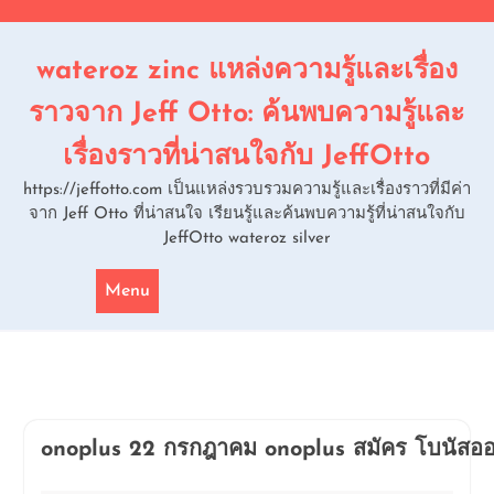
Skip
to
content
wateroz zinc แหล่งความรู้และเรื่อง
ราวจาก Jeff Otto: ค้นพบความรู้และ
เรื่องราวที่น่าสนใจกับ JeffOtto
https://jeffotto.com เป็นแหล่งรวบรวมความรู้และเรื่องราวที่มีค่า
จาก Jeff Otto ที่น่าสนใจ เรียนรู้และค้นพบความรู้ที่น่าสนใจกับ
JeffOtto wateroz silver
Menu
onoplus 22 กรกฎาคม onoplus สมัคร โบนัสออกเ