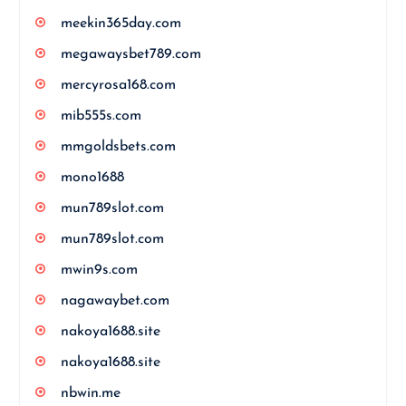
meekin365day.com
megawaysbet789.com
mercyrosa168.com
mib555s.com
mmgoldsbets.com
mono1688
mun789slot.com
mun789slot.com
mwin9s.com
nagawaybet.com
nakoya1688.site
nakoya1688.site
nbwin.me