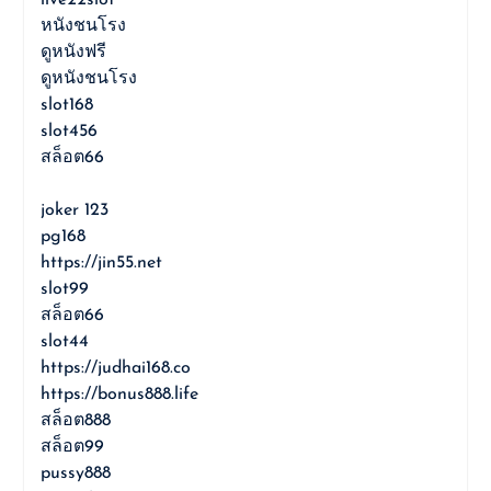
หนังชนโรง
ดูหนังฟรี
ดูหนังชนโรง
slot168
slot456
สล็อต66
joker 123
pg168
https://jin55.net
slot99
สล็อต66
slot44
https://judhai168.co
https://bonus888.life
สล็อต888
สล็อต99
pussy888