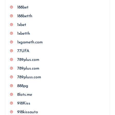
188bet
188betth
1xbet
1xbetth
1xgameth.com
77UFA
789plus.com
789plus.com
789pluss.com
888pg
8lots.me
918Kiss
918kissauto