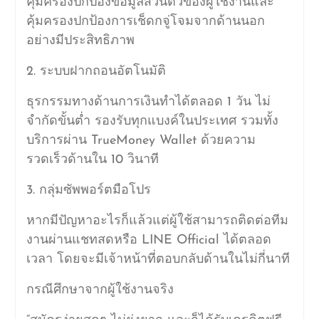
คุ้มครองปกป้องข้อมูลส่วนตัวของผู้ใช้งานและ
คุ้มครองปกป้องการเช็ดกจู่โจมจากด้านนอก
อย่างมีประสิทธิภาพ
2. ระบบฝากถอนอัตโนมัติ
ธุรกรรมทางด้านการเงินทำได้ตลอด 1 วัน ไม่
จำกัดขั้นต่ำ รองรับทุกแบงค์ในประเทศ รวมทั้ง
บริการผ่าน TrueMoney Wallet ด้วยความ
รวดเร็วด้านใน 10 วินาที
3. กลุ่มซัพพอร์ตมือโปร
หากมีปัญหาอะไรก็แล้วแต่ผู้ใช้สามารถติดต่อทีม
งานผ่านแชทสดหรือ LINE Official ได้ตลอด
เวลา โดยจะมีเจ้าหน้าที่ตอบกลับด้านในไม่กี่นาที
กรณีศึกษาจากผู้ใช้งานจริง