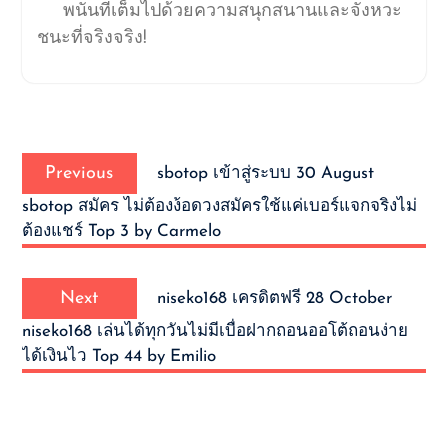
พนันที่เต็มไปด้วยความสนุกสนานและจังหวะ
ชนะที่จริงจริง!
แนะแนว
Previous
เรื่อง
Previous
sbotop เข้าสู่ระบบ 30 August
post:
sbotop สมัคร ไม่ต้องง้อดวงสมัครใช้แค่เบอร์แจกจริงไม่
ต้องแชร์ Top 3 by Carmelo
Next
Next
niseko168 เครดิตฟรี 28 October
post:
niseko168 เล่นได้ทุกวันไม่มีเบื่อฝากถอนออโต้ถอนง่าย
ได้เงินไว Top 44 by Emilio