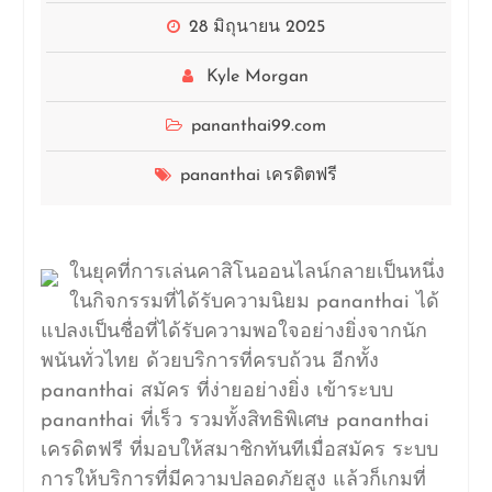
28 มิถุนายน 2025
Kyle Morgan
pananthai99.com
pananthai เครดิตฟรี
ในยุคที่การเล่นคาสิโนออนไลน์กลายเป็นหนึ่ง
ในกิจกรรมที่ได้รับความนิยม pananthai ได้
แปลงเป็นชื่อที่ได้รับความพอใจอย่างยิ่งจากนัก
พนันทั่วไทย ด้วยบริการที่ครบถ้วน อีกทั้ง
pananthai สมัคร ที่ง่ายอย่างยิ่ง เข้าระบบ
pananthai ที่เร็ว รวมทั้งสิทธิพิเศษ pananthai
เครดิตฟรี ที่มอบให้สมาชิกทันทีเมื่อสมัคร ระบบ
การให้บริการที่มีความปลอดภัยสูง แล้วก็เกมที่