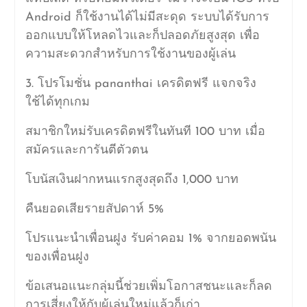
Android ก็ใช้งานได้ไม่มีสะดุด ระบบได้รับการ
ออกแบบให้โหลดไวและก็ปลอดภัยสูงสุด เพื่อ
ความสะดวกสำหรับการใช้งานของผู้เล่น
3. โปรโมชั่น pananthai เครดิตฟรี แจกจริง
ใช้ได้ทุกเกม
สมาชิกใหม่รับเครดิตฟรีในทันที 100 บาท เมื่อ
สมัครและการันตีตัวตน
โบนัสเงินฝากหนแรกสูงสุดถึง 1,000 บาท
คืนยอดเสียรายสัปดาห์ 5%
โปรแนะนำเพื่อนฝูง รับค่าคอม 1% จากยอดพนัน
ของเพื่อนฝูง
ข้อเสนอแนะกลุ่มนี้ช่วยเพิ่มโอกาสชนะและก็ลด
การเสี่ยงให้กับผู้เล่นใหม่แล้วก็เก่า