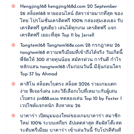
Hengjing168 hengjing168d.com 20 September
26 สล็อต168 หวยออนไลน์ อัตราจ่ายมากที่สุด ของ
ไทย โปรโมชั่นเครดิตฟรี 100% กล่องสุ่มเฮงเฮง รับ
เครดิตฟรี ยูสเดียว เล่นได้ทุกเกม เครดิตฟรี แจก
เครดิตฟรี เยอะที่สุด Top 11 by Jerrell
Tangtem168 Tangtem168e.com 28 กรกฎาคม 26
tangtem168 ความพรีเมียมที่เข้าถึงได้จริง วันเกิดนี้
พี่จัดให้ 300 สายทุนน้อย สมัครด่วน การันตี กำไร
หลักแสน tangtem168 เริ่มก่อนวันนี้ มีลุ้นก่อนใคร
Top 37 by Ahmad
คาสิโน สล็อตเว็บตรง สล็อต 2026 รวมเกมแตก
ง่าย ฟีเจอร์เด่น และวิธีเลือกเว็บที่เหมาะกับผู้เล่น
เว็บตรง jin888.asia ทดลองเล่น Top 10 by Foster 1
เวปไซต์แจกหนัก สิงหาคม 26
บาคาร่า เปิดมุมมองใหม่ของเกมบาคาร่า สมาชิก
ใหม่ 100% ระบบเสถียร อัปเดตล่าสุด สัมผัสโต๊ะสด
ระดับพรีเมียม บาคาร่า เข้าเล่นวันนี้ รับโปรดีทันที