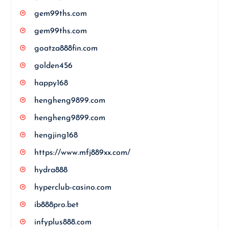
gem99ths.com
gem99ths.com
goatza888fin.com
golden456
happy168
hengheng9899.com
hengheng9899.com
hengjing168
https://www.mfj889xx.com/
hydra888
hyperclub-casino.com
ib888pro.bet
infyplus888.com