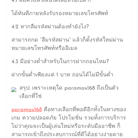
4.1 สมัครแล้วเล่นได้เลยหรือเปล่า?
ได้ทันทีภายหลังรับรองหมายเลขโทรศัพท์
4.2 หากลืมรหัสผ่านต้องทำยังไง?
สามารถกด “ลืมรหัสผ่าน” แล้วก็ตั้งรหัสใหม่ผ่าน
หมายเลขโทรศัพท์หรืออีเมล
4.3 มีอย่างต่ำสำหรับในการฝากถอนไหม?
ฝากขั้นต่ำเพียงแต่ 1 บาท ถอนได้ไม่มีขั้นต่ำ
สรุป: เพราะเหตุใด paramax168 ถึงเป็นตัว
เลือกที่ใช่
paramax168
คือทางเลือกที่พอดีอีกทั้งในทางของ
เกม ความปลอดภัย โปรโมชั่น รวมทั้งการบริการ
ไม่ว่าคุณจะเป็นผู้เล่นใหม่หรือระดับมืออาชีพ ก็
สามารถเข้าถึงประสบการณ์ที่ดีได้อย่างง่ายดาย