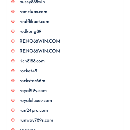
pussy888win
ramclubx.com
realflikbet.com
redkong89
RENO88WIN.COM
RENO88WIN.COM
rich8188.com
rocket45
rockstar66m
royal99y.com
royaleluxee.com
run24pro.com
runway789s.com