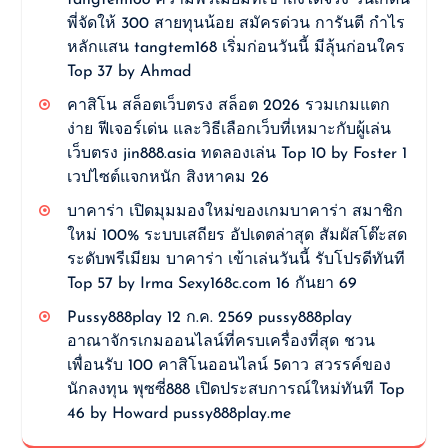
พี่จัดให้ 300 สายทุนน้อย สมัครด่วน การันตี กำไร
หลักแสน tangtem168 เริ่มก่อนวันนี้ มีลุ้นก่อนใคร
Top 37 by Ahmad
คาสิโน สล็อตเว็บตรง สล็อต 2026 รวมเกมแตก
ง่าย ฟีเจอร์เด่น และวิธีเลือกเว็บที่เหมาะกับผู้เล่น
เว็บตรง jin888.asia ทดลองเล่น Top 10 by Foster 1
เวปไซต์แจกหนัก สิงหาคม 26
บาคาร่า เปิดมุมมองใหม่ของเกมบาคาร่า สมาชิก
ใหม่ 100% ระบบเสถียร อัปเดตล่าสุด สัมผัสโต๊ะสด
ระดับพรีเมียม บาคาร่า เข้าเล่นวันนี้ รับโปรดีทันที
Top 57 by Irma Sexy168c.com 16 กันยา 69
Pussy888play 12 ก.ค. 2569 pussy888play
อาณาจักรเกมออนไลน์ที่ครบเครื่องที่สุด ชวน
เพื่อนรับ 100 คาสิโนออนไลน์ 5ดาว สวรรค์ของ
นักลงทุน พุซซี่888 เปิดประสบการณ์ใหม่ทันที Top
46 by Howard pussy888play.me