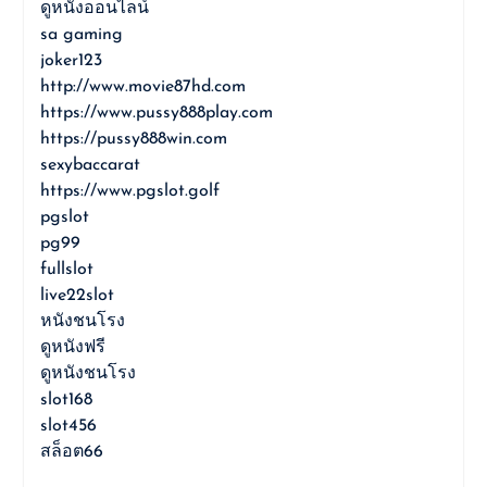
ดูหนังออนไลน์
sa gaming
joker123
http://www.movie87hd.com
https://www.pussy888play.com
https://pussy888win.com
sexybaccarat
https://www.pgslot.golf
pgslot
pg99
fullslot
live22slot
หนังชนโรง
ดูหนังฟรี
ดูหนังชนโรง
slot168
slot456
สล็อต66