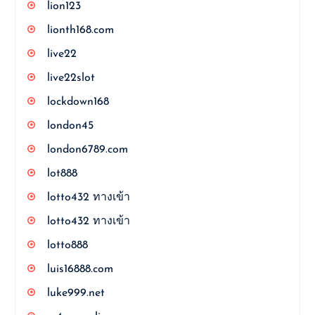
lion123
lionth168.com
live22
live22slot
lockdown168
london45
london6789.com
lot888
lotto432 ทางเข้า
lotto432 ทางเข้า
lotto888
luis16888.com
luke999.net