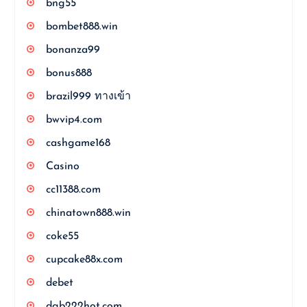
bng55
bombet888.win
bonanza99
bonus888
brazil999 ทางเข้า
bwvip4.com
cashgame168
Casino
cc11388.com
chinatown888.win
coke55
cupcake88x.com
debet
dgb222hot.com