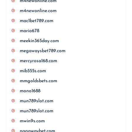
m4newonline.com
m4newonline.com
mac1bet789.com
mario678
meekin365day.com
megawaysbet789.com
mercyrosa168.com
mib555s.com
mmgoldsbets.com
mono1688
mun789slot.com
mun789slot.com
mwin9s.com
nagawaybet.com