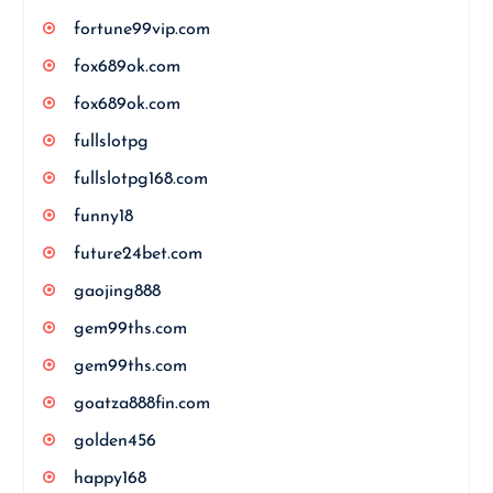
fortune99vip.com
fox689ok.com
fox689ok.com
fullslotpg
fullslotpg168.com
funny18
future24bet.com
gaojing888
gem99ths.com
gem99ths.com
goatza888fin.com
golden456
happy168