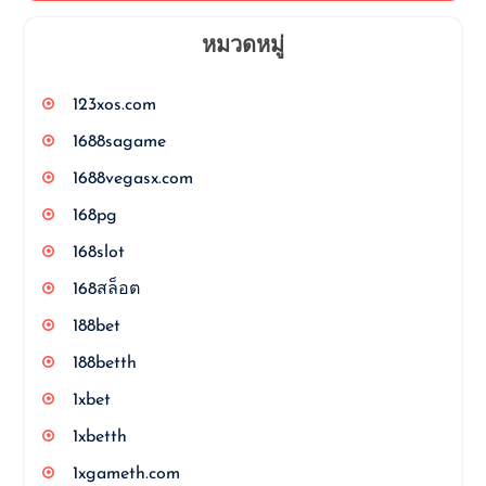
หมวดหมู่
123xos.com
1688sagame
1688vegasx.com
168pg
168slot
168สล็อต
188bet
188betth
1xbet
1xbetth
1xgameth.com