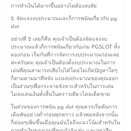
การทำเงินได้มากขึ้นอย่างไม่ต้องสงสัย
2. จัดแจงงบประมาณและก็การพนันเกี่ยวกับ pg
slot
อย่างที่ 2 เลยก็คือ คุณจำเป็นต้องจัดแจงงบ
ประมาณแล้วก็การพนันเกี่ยวกับเกม PGSLOT ทั้ง
ผองก่อน เริ่มกันที่การจัดการงบประมาณก่อนเลย
ค่ะครับผม คุณจำเป็นต้องตั้งงบประมาณในการ
เล่นที่คุณสามารถเสียไปได้โดยไม่เกิดปัญหาใดๆ
ก็ตามตามมาทีหลัง แบ่งงบประมาณของคุณออก
เป็นส่วนๆเพื่อกระจายจังหวะสำหรับในการเล่น
ไม่ลงเล่นเงินทั้งสิ้นในคราวเดียวโดยเด็ดขาด
ในส่วนของการพนัน pg slot คุณควรเริ่มต้นการ
เดิมพันอย่างต่ำก่อนทุกคราว แล้วพอหลังจากนั้น
ก็ค่อยๆเพิ่มขึ้นเมื่อคุณมั่นใจถึงแนวโน้มสำหรับใน
การทำเงินของเกมที่คุณกำลังเล่น และอย่าลืม