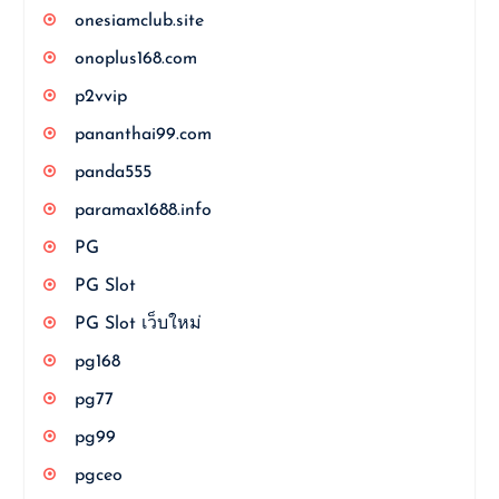
onesiamclub.site
onoplus168.com
p2vvip
pananthai99.com
panda555
paramax1688.info
PG
PG Slot
PG Slot เว็บใหม่
pg168
pg77
pg99
pgceo