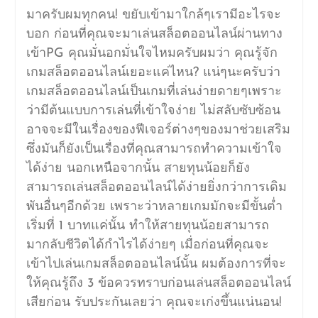
มาครับผมทุกคน! ขยับเข้ามาใกล้ๆเรามีอะไรจะ
บอก ก่อนที่คุณจะมาเล่นสล็อตออนไลน์ผ่านทาง
เข้าPG คุณมั่นอกมั่นใจไหมครับผมว่า คุณรู้จัก
เกมสล็อตออนไลน์เยอะแค่ไหน? แน่ๆนะครับว่า
เกมสล็อตออนไลน์เป็นเกมที่เล่นง่ายดายๆเพราะ
ว่ามีต้นแบบการเล่นที่เข้าใจง่าย ไม่สลับซับซ้อน
อาจจะมีในเรื่องของฟีเจอร์ต่างๆของมาช่วยเสริม
ซึ่งมันก็ยังเป็นเรื่องที่คุณสามารถทำความเข้าใจ
ได้ง่าย นอกเหนือจากนั้น สายทุนน้อยก็ยัง
สามารถเล่นสล็อตออนไลน์ได้ง่ายยิ่งกว่าการเดิม
พันอื่นๆอีกด้วย เพราะว่าหลายเกมมักจะมีขั้นต่ำ
เริ่มที่ 1 บาทแค่นั้น ทำให้สายทุนน้อยสามารถ
มากลับชีวิตได้กำไรได้ง่ายๆ เมื่อก่อนที่คุณจะ
เข้าไปเล่นเกมสล็อตออนไลน์นั้น ผมต้องการที่จะ
ให้คุณรู้ถึง 3 ข้อควรทราบก่อนเล่นสล็อตออนไลน์
เสียก่อน รับประกันเลยว่า คุณจะเก่งขึ้นแน่นอน!