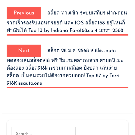
แนะแนว
Previous
เรื่อง
Previous
สล็อต ทางเข้า ระบบเสถียร ฝาก-ถอน
post:
รวดเร็วรองรับแอนดรอยด์ และ IOS สล็อต168 อยู่ไหนก็
ทำเงินได้ Top 13 by Indiana Faro168.co 4 มกรา 2568
Next
Next
สล็อต 28 ม.ค. 2568 918kissauto
post:
ทดลองเล่นสล็อต918 ฟรี ธีมเกมหลากหลาย สายอนิเมะ
ต้องลอง สล็อต918kissรวมเกมสล็อต ยิงปลา เล่นง่าย
สล็อต เป็นคนรวยไม่ต้องรอหวยออก! Top 87 by Torri
918Kissauto.one
Search
for: