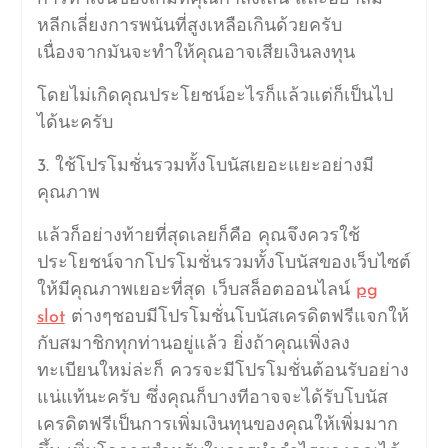
หลีกเลี่ยงการพนันที่สูงเหลือเกินด้วยครับ
เนื่องจากมันจะทำให้คุณอาจเสียเงินลงทุน
โดยไม่เกิดคุณประโยชน์อะไรก็แล้วแต่ก็เป็นไป
ได้นะครับ
3. ใช้โปรโมชั่นรวมทั้งโบนัสเยอะแยะอย่างมี
คุณภาพ
แล้วก็อย่างท้ายที่สุดเลยก็คือ คุณจึงควรใช้
ประโยชน์จากโปรโมชั่นรวมทั้งโบนัสของเว็บไซต์
ให้มีคุณภาพเยอะที่สุด เว็บสล็อตออนไลน์
pg
slot
ต่างๆชอบมีโปรโมชั่นโบนัสเครดิตฟรีแจกให้
กับสมาชิกทุกท่านอยู่แล้ว ยิ่งถ้าคุณเพิ่งลง
ทะเบียนใหม่ล่ะก็ ควรจะมีโปรโมชั่นต้อนรับอย่าง
แน่แท้นะครับ ซึ่งคุณก็บางทีอาจจะได้รับโบนัส
เครดิตฟรีเป็นการเพิ่มเงินทุนของคุณให้เพิ่มมาก