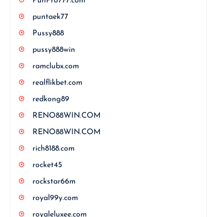
PunPro777.com
puntaek77
Pussy888
pussy888win
ramclubx.com
realflikbet.com
redkong89
RENO88WIN.COM
RENO88WIN.COM
rich8188.com
rocket45
rockstar66m
royal99y.com
royaleluxee.com