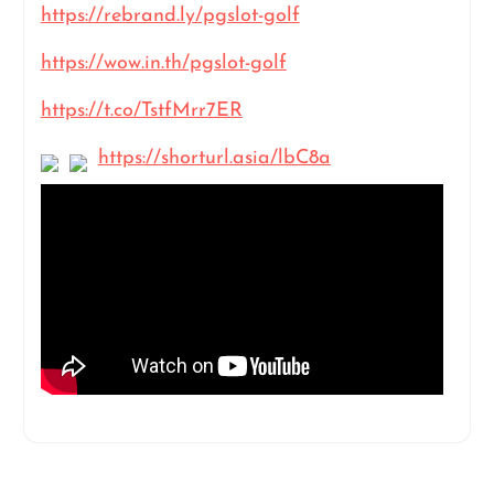
https://rebrand.ly/pgslot-golf
https://wow.in.th/pgslot-golf
https://t.co/TstfMrr7ER
https://shorturl.asia/lbC8a