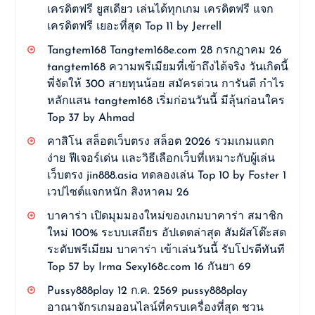
เครดิตฟรี ยูสเดียว เล่นได้ทุกเกม เครดิตฟรี แจก
เครดิตฟรี เยอะที่สุด Top 11 by Jerrell
Tangtem168 Tangtem168e.com 28 กรกฎาคม 26
tangtem168 ความพรีเมียมที่เข้าถึงได้จริง วันเกิดนี้
พี่จัดให้ 300 สายทุนน้อย สมัครด่วน การันตี กำไร
หลักแสน tangtem168 เริ่มก่อนวันนี้ มีลุ้นก่อนใคร
Top 37 by Ahmad
คาสิโน สล็อตเว็บตรง สล็อต 2026 รวมเกมแตก
ง่าย ฟีเจอร์เด่น และวิธีเลือกเว็บที่เหมาะกับผู้เล่น
เว็บตรง jin888.asia ทดลองเล่น Top 10 by Foster 1
เวปไซต์แจกหนัก สิงหาคม 26
บาคาร่า เปิดมุมมองใหม่ของเกมบาคาร่า สมาชิก
ใหม่ 100% ระบบเสถียร อัปเดตล่าสุด สัมผัสโต๊ะสด
ระดับพรีเมียม บาคาร่า เข้าเล่นวันนี้ รับโปรดีทันที
Top 57 by Irma Sexy168c.com 16 กันยา 69
Pussy888play 12 ก.ค. 2569 pussy888play
อาณาจักรเกมออนไลน์ที่ครบเครื่องที่สุด ชวน