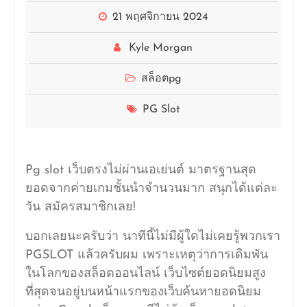
21 พฤศจิกายน 2024
Kyle Morgan
สล็อตpg
PG Slot
Pg slot เว็บตรงไม่ผ่านเอเย่นต์ มาตรฐานสุด
ยอดจากค่ายเกมชั้นนำจำนวนมาก สนุกได้แต่ละ
วัน สมัครสมาชิกเลย!
บอกเลยนะครับว่า นาทีนี้ไม่มีผู้ใดไม่เคยรู้พวกเรา
PGSLOT แล้วครับผม เพราะเหตุว่าการเดิมพัน
ในโลกของสล็อตออนไลน์ เว็บไซต์ยอดนิยมสูง
ที่สุดจนอยู่บนหน้าแรกของเว็บค้นหายอดนิยม