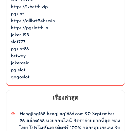
https://1xbetth.vip
pgslot
https://allbet24hr.win
https://pgslotth.io
joker 123
slot777
pgslot88
betway
jokerasia
pg slot
gogoslot
เรื่องล่าสุด
Hengjing168 hengjing168d.com 20 September
26 สล็อต168 หวยออนไลน์ อัตราจ่ายมากที่สุด ของ
ไทย โปรโมชั่นเครดิตฟรี 100% กล่องสุ่มเฮงเฮง รับ