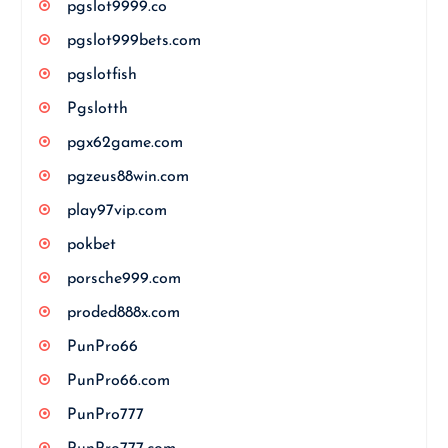
pgslot9999.co
pgslot999bets.com
pgslotfish
Pgslotth
pgx62game.com
pgzeus88win.com
play97vip.com
pokbet
porsche999.com
proded888x.com
PunPro66
PunPro66.com
PunPro777