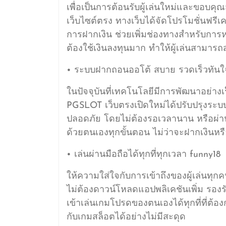
เพื่อเป็นการต้อนรับผู้เล่นใหม่และขอบคุ
เว็บไซต์ตรง ทางเว็บได้จัดโปรโมชั่นฟรีเค
การฝากเงิน ช่วยเพิ่มช่องทางสำหรับการ
ต้องใช้เงินลงทุนมาก ทำให้ผู้เล่นสามารถส
• ระบบฝากถอนออโต้ สบาย รวดเร็วทันใจ
ในปัจจุบันที่เทคโนโลยีมีการพัฒนาอย่างเร
PGSLOT เว็บตรงเปิดใหม่ได้ปรับปรุงระบบ
ปลอดภัย โดยไม่ต้องรอเวลานาน หรือผ่า
ด้วยตนเองทุกขั้นตอน ไม่ว่าจะฝากเงินหร
• เล่นผ่านมือถือได้ทุกที่ทุกเวลา funny18
ให้ความใส่ใจกับการเข้าถึงของผู้เล่นทุกค
ไม่ต้องดาวน์โหลดแอปพลิเคชันเพิ่ม รองรั
เข้าเล่นเกมโปรดของตนเองได้ทุกที่ที่ต้อง
กับเกมสล็อตได้อย่างไม่มีสะดุด