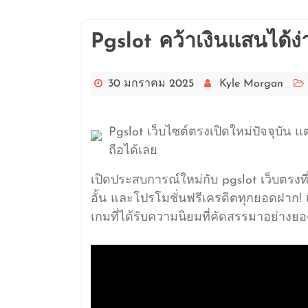
Pgslot คว้าเงินแสนได้ง
30 มกราคม 2025
Kyle Morgan
Pgslot เว็บไซต์ตรงเปิดใหม่ปัจจุบัน แ
ถือได้เลย
เปิดประสบการณ์ใหม่กับ pgslot เว็บตรงที่ป
อั้น และโปรโมชั่นฟรีเครดิตทุกยอดฝาก! เ
เกมที่ได้รับความนิยมที่คัดสรรมาอย่างยอดเ