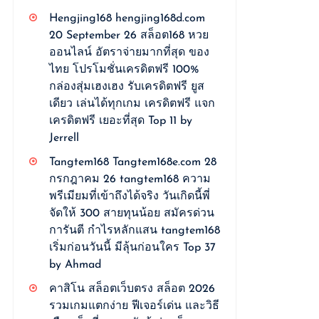
Hengjing168 hengjing168d.com
20 September 26 สล็อต168 หวย
ออนไลน์ อัตราจ่ายมากที่สุด ของ
ไทย โปรโมชั่นเครดิตฟรี 100%
กล่องสุ่มเฮงเฮง รับเครดิตฟรี ยูส
เดียว เล่นได้ทุกเกม เครดิตฟรี แจก
เครดิตฟรี เยอะที่สุด Top 11 by
Jerrell
Tangtem168 Tangtem168e.com 28
กรกฎาคม 26 tangtem168 ความ
พรีเมียมที่เข้าถึงได้จริง วันเกิดนี้พี่
จัดให้ 300 สายทุนน้อย สมัครด่วน
การันตี กำไรหลักแสน tangtem168
เริ่มก่อนวันนี้ มีลุ้นก่อนใคร Top 37
by Ahmad
คาสิโน สล็อตเว็บตรง สล็อต 2026
รวมเกมแตกง่าย ฟีเจอร์เด่น และวิธี