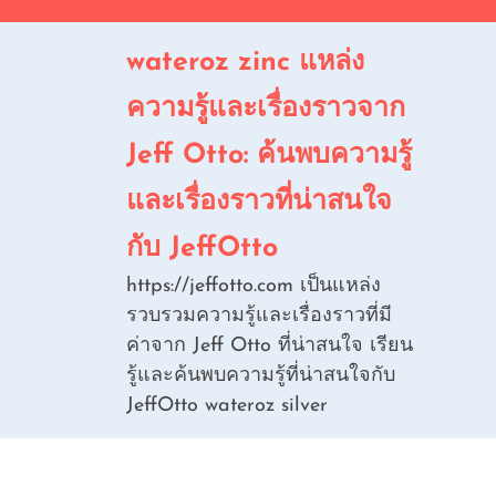
Skip
to
wateroz zinc แหล่ง
content
ความรู้และเรื่องราวจาก
Jeff Otto: ค้นพบความรู้
และเรื่องราวที่น่าสนใจ
กับ JeffOtto
https://jeffotto.com เป็นแหล่ง
รวบรวมความรู้และเรื่องราวที่มี
ค่าจาก Jeff Otto ที่น่าสนใจ เรียน
รู้และค้นพบความรู้ที่น่าสนใจกับ
JeffOtto wateroz silver