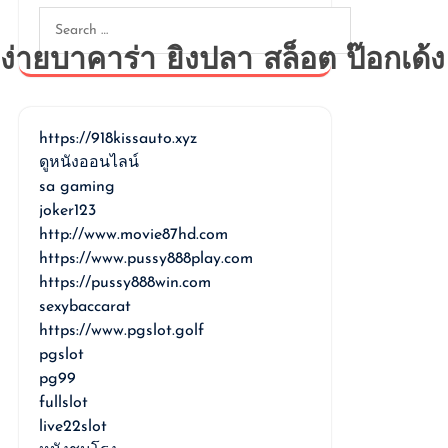
Search
for:
กง่ายบาคาร่า ยิงปลา สล็อต ป๊อกเด
https://918kissauto.xyz
ดูหนังออนไลน์
sa gaming
joker123
http://www.movie87hd.com
https://www.pussy888play.com
https://pussy888win.com
sexybaccarat
https://www.pgslot.golf
pgslot
pg99
fullslot
live22slot