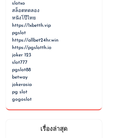
slotxo
สล็อตทดลอง
หนังโป๊ไทย
https://1xbetth.vip
pgslot
https://allbet24hr.win
https://pgslotth.io
joker 123
slot777
pgslot88
betway
jokerasia
pg slot
gogoslot
เรื่องล่าสุด