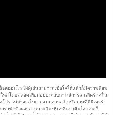
็อตออนไลน์ที่ผู้เล่นสามารถเชื่อใจได้แล้วก็มีความนิยม
หม่โดยตลอดเพื่อมอบประสบการณ์การเล่นที่ครึกครื้น
ะมือโปร ไม่ว่าจะเป็นเกมแบบคลาสสิกหรือเกมที่มีฟีเจอร์
าฟิกที่งดงาม ระบบเสียงที่น่าตื่นตาตื่นใจ และก็