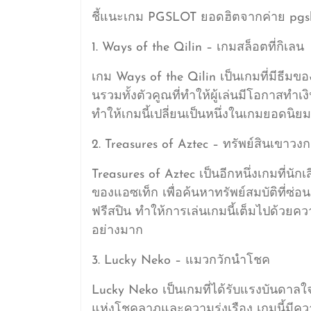
ชี้แนะเกม PGSLOT ยอดฮิตจากค่าย pgsl
1. Ways of the Qilin – เกมสล็อตที่กิเลน
เกม Ways of the Qilin เป็นเกมที่มีธีมขอ
นรวมทั้งตัวคูณที่ทำให้ผู้เล่นมีโอกาสทำเง
ทำให้เกมนี้เปลี่ยนเป็นหนึ่งในเกมยอดน
2. Treasures of Aztec – ทรัพย์สินเขาว
Treasures of Aztec เป็นอีกหนึ่งเกมที่น
ของแอซเท็ก เพื่อค้นหาทรัพย์สมบัติที่ซ่อนอ
ฟรีสปิน ทำให้การเล่นเกมนี้เต็มไปด้ว
อย่างมาก
3. Lucky Neko – แมวกวักนำโชค
Lucky Neko เป็นเกมที่ได้รับแรงบันดาลใจ
แห่งโชคลาภและความรุ่งเรือง เกมนี้มีความ