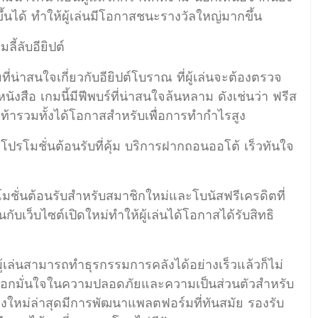
ึ้นได้ ทำให้ผู้เล่นมีโอกาสชนะรางวัลใหญ่มากขึ้น
ลี้ลับอียิปต์
ี่น่าสนใจเกี่ยวกับอียิปต์โบราณ ที่ผู้เล่นจะต้องตรวจ
ังสือ เกมนี้มีฟีพบร์ที่น่าสนใจล้นหลาม ดังเช่นว่า ฟรีส
งท้ารวมทั้งได้โอกาสสำหรับเพื่อการทำกำไรสูง
น โปรโมชั่นต้อนรับที่คุ้ม บริการฝากถอนออโต้ เร็วทันใจ
รโมชั่นต้อนรับสำหรับสมาชิกใหม่และโบนัสฟรีเครดิตที่
ล่นกับเว็บไซต์เปิดใหม่ทำให้ผู้เล่นได้โอกาสได้รับสิทธิ
้เล่นสามารถทำธุรกรรมการคลังได้อย่างเร็วแล้วก็ไม่
นอกมั่นใจในความปลอดภัยและความเป็นส่วนตัวสำหรับ
บตรงใหม่ล่าสุดมีการพัฒนาแพลตฟอร์มที่ทันสมัย รองรับ