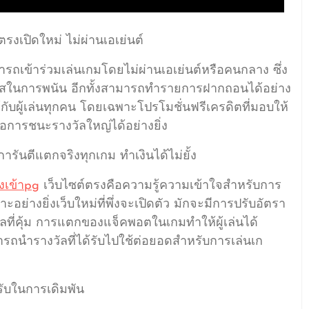
งเปิดใหม่ ไม่ผ่านเอเย่นต์
มารถเข้าร่วมเล่นเกมโดยไม่ผ่านเอเย่นต์หรือคนกลาง ซึ่ง
สในการพนัน อีกทั้งสามารถทำรายการฝากถอนได้อย่าง
ห้กับผู้เล่นทุกคน โดยเฉพาะโปรโมชั่นฟรีเครดิตที่มอบให้
่อการชนะรางวัลใหญ่ได้อย่างยิ่ง
การันตีแตกจริงทุกเกม ทำเงินได้ไม่ยั้ง
งเข้าpg
เว็บไซต์ตรงคือความรู้ความเข้าใจสำหรับการ
ย่างยิ่งเว็บใหม่ที่พึ่งจะเปิดตัว มักจะมีการปรับอัตรา
ลที่คุ้ม การแตกของแจ็คพอตในเกมทำให้ผู้เล่นได้
รถนำรางวัลที่ได้รับไปใช้ต่อยอดสำหรับการเล่นเก
รับในการเดิมพัน