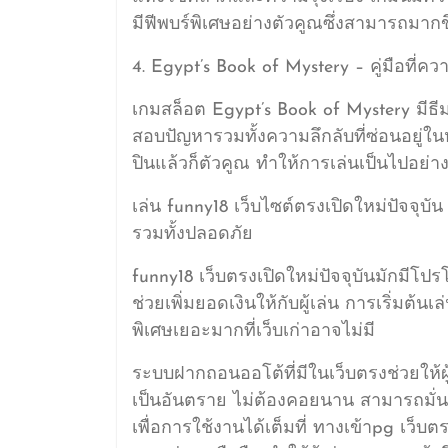
มีฟีพบร์พิเศษอย่างตัวคูณซึ่งสามารถมากข
4. Egypt’s Book of Mystery – คู่มือที่ความ
เกมสล็อต Egypt’s Book of Mystery มีธีมท
สอบปัญหารวมทั้งความลึกลับที่ซ่อนอยู่ในหน
ปินแล้วก็ตัวคูณ ทำให้การเล่นเป็นไปอย่า
เล่น funny18 เว็บไซต์ตรงเปิดใหม่ปัจจุบั
รวมทั้งปลอดภัย
funny18 เว็บตรงเปิดใหม่ปัจจุบันมักมีโป
ช่วยเพิ่มยอดเงินให้กับผู้เล่น การเริ่มต้นเ
พิเศษเยอะมากที่เว็บเก่าอาจไม่มี
ระบบฝากถอนออโต้ที่มีในเว็บตรงช่วยให้ผู
เป็นอันตราย ไม่ต้องคอยนาน สามารถมั่
เพื่อการใช้งานได้เต็มที่ ทางเข้าpg เว็