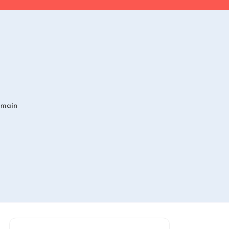
omain