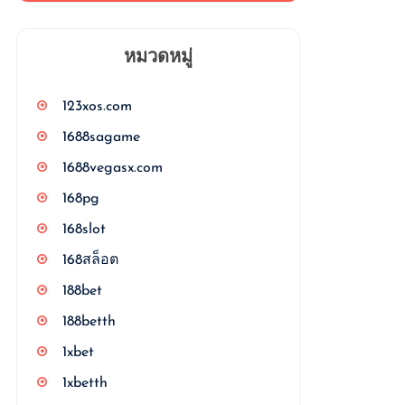
หมวดหมู่
123xos.com
1688sagame
1688vegasx.com
168pg
168slot
168สล็อต
188bet
188betth
1xbet
1xbetth