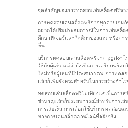
จุดสำคัญของการทดสอบเล่นสล็อตฟรีจาก
การทดสอบเล่นสล็อตฟรีจากทุกค่ายเกมกั
อยากได้เพิ่มประสบการณ์ในการเล่นสล็อต
ศึกษาฟีเจอร์และก็กติกาของเกม หรือกา
ขึ้น
บริการทดสอบเล่นสล็อตฟรีจาก pgslot ไ
ให้กับผู้เล่น แต่ว่ายังเป็นการเตรียมพร้อม
ใหม่หรือผู้เล่นที่มีประสบการณ์ การทดสอ
แล้วก็เพิ่มจังหวะสำหรับในการสร้างกำไ
ทดสอบเล่นสล็อตฟรีไม่เพียงแค่เป็นการสร้า
ชำนาญแล้วก็ประสบการณ์สำหรับการเล่น
การเสียเงิน การเลือกใช้บริการทดสอบเล่
ของการเล่นสล็อตออนไลน์ที่จริงจริง