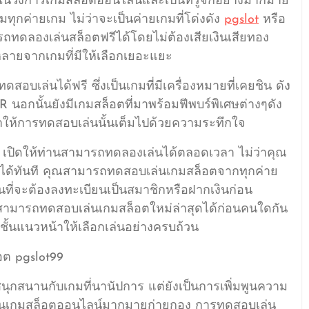
มในวงการเกมสล็อตออนไลน์และเป็นที่รู้จักอย่างมากมาย
ทุกค่ายเกม ไม่ว่าจะเป็นค่ายเกมที่โด่งดัง
pgslot
หรือ
ถทดลองเล่นสล็อตฟรีได้โดยไม่ต้องเสียเงินเสียทอง
หลายจากเกมที่มีให้เลือกเยอะแยะ
อบเล่นได้ฟรี ซึ่งเป็นเกมที่มีเครื่องหมายที่เคยชิน ดัง
R นอกนั้นยังมีเกมสล็อตที่มาพร้อมฟีพบร์พิเศษต่างๆดัง
ทำให้การทดสอบเล่นนั้นเต็มไปด้วยความระทึกใจ
 เปิดให้ท่านสามารถทดลองเล่นได้ตลอดเวลา ไม่ว่าคุณ
จได้ทันที คุณสามารถทดสอบเล่นเกมสล็อตจากทุกค่าย
็นที่จะต้องลงทะเบียนเป็นสมาชิกหรือฝากเงินก่อน
านสามารถทดสอบเล่นเกมสล็อตใหม่ล่าสุดได้ก่อนคนใดกัน
ั้นแนวหน้าให้เลือกเล่นอย่างครบถ้วน
อต pgslot99
ุกสนานกับเกมที่นานัปการ แต่ยังเป็นการเพิ่มพูนความ
ล่นเกมสล็อตออนไลน์มากมายก่ายกอง การทดสอบเล่น