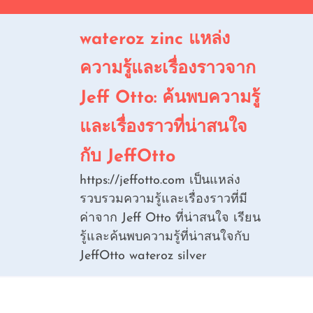
Skip
to
wateroz zinc แหล่ง
content
ความรู้และเรื่องราวจาก
Jeff Otto: ค้นพบความรู้
และเรื่องราวที่น่าสนใจ
กับ JeffOtto
https://jeffotto.com เป็นแหล่ง
รวบรวมความรู้และเรื่องราวที่มี
ค่าจาก Jeff Otto ที่น่าสนใจ เรียน
รู้และค้นพบความรู้ที่น่าสนใจกับ
JeffOtto wateroz silver