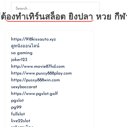
Search
for:
่ต้องทำเทิร์นสล็อต ยิงปลา หวย กี
https://918kissauto.xyz
ดูหนังออนไลน์
sa gaming
joker123
http://www.movie87hd.com
https://www.pussy888play.com
https://pussy888win.com
sexybaccarat
https://www.pgslot.golf
pgslot
pg99
fullslot
live22slot