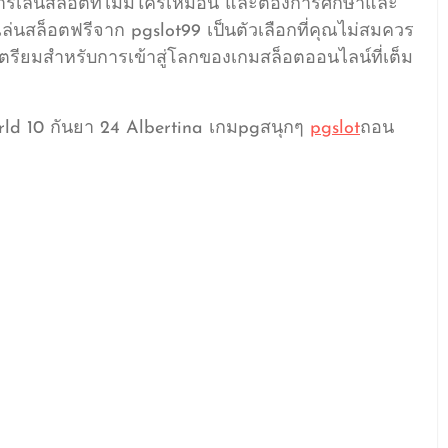
รเล่นสล็อตที่ไม่มีใครเหมือน และต้องการศึกษาและ
สล็อตฟรีจาก pgslot99 เป็นตัวเลือกที่คุณไม่สมควร
รียมสำหรับการเข้าสู่โลกของเกมสล็อตออนไลน์ที่เต็ม
world 10 กันยา 24 Albertina เกมpgสนุกๆ
pgslot
ถอน