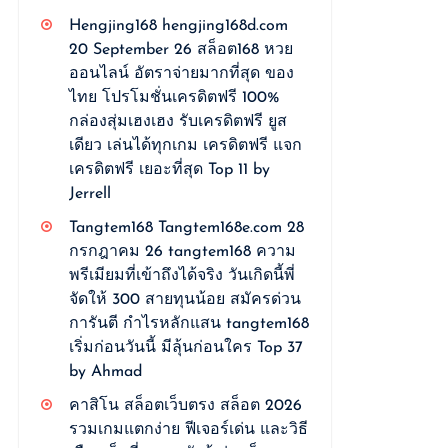
Hengjing168 hengjing168d.com
20 September 26 สล็อต168 หวย
ออนไลน์ อัตราจ่ายมากที่สุด ของ
ไทย โปรโมชั่นเครดิตฟรี 100%
กล่องสุ่มเฮงเฮง รับเครดิตฟรี ยูส
เดียว เล่นได้ทุกเกม เครดิตฟรี แจก
เครดิตฟรี เยอะที่สุด Top 11 by
Jerrell
Tangtem168 Tangtem168e.com 28
กรกฎาคม 26 tangtem168 ความ
พรีเมียมที่เข้าถึงได้จริง วันเกิดนี้พี่
จัดให้ 300 สายทุนน้อย สมัครด่วน
การันตี กำไรหลักแสน tangtem168
เริ่มก่อนวันนี้ มีลุ้นก่อนใคร Top 37
by Ahmad
คาสิโน สล็อตเว็บตรง สล็อต 2026
รวมเกมแตกง่าย ฟีเจอร์เด่น และวิธี