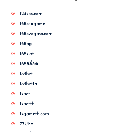
123xos.com
1688sagame
1688vegasx.com
168pg
168slot
168สล็อต
188bet
188betth
1xbet
1xbetth
1xgameth.com
77UFA