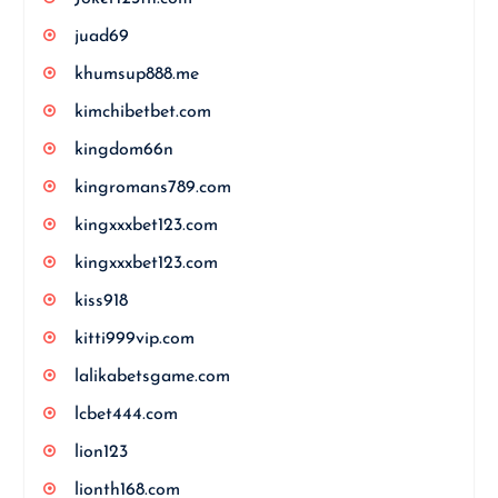
juad69
khumsup888.me
kimchibetbet.com
kingdom66n
kingromans789.com
kingxxxbet123.com
kingxxxbet123.com
kiss918
kitti999vip.com
lalikabetsgame.com
lcbet444.com
lion123
lionth168.com