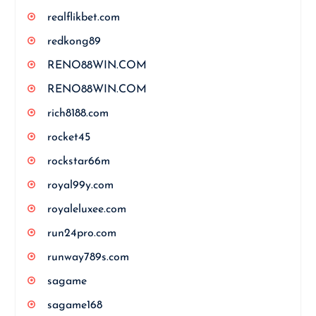
realflikbet.com
redkong89
RENO88WIN.COM
RENO88WIN.COM
rich8188.com
rocket45
rockstar66m
royal99y.com
royaleluxee.com
run24pro.com
runway789s.com
sagame
sagame168