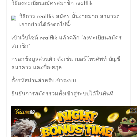
วิธีลงทะเบียนสมัครสมาชิก realflik
วิธีการ realflik สมัคร นั้นง่ายมาก สามารถ
เอาอย่างได้ดังต่อไปนี้:
เข้าเว็บไซต์ realflik แล้วคลิก “ลงทะเบียนสมัคร
สมาชิก”
กรอกข้อมูลส่วนตัว ดังเช่น เบอร์โทรศัพท์ บัญชี
ธนาคาร และชื่อ-สกุล
ตั้งรหัสผ่านสำหรับเข้าระบบ
ยืนยันการสมัครรวมทั้งเข้าสู่ระบบได้ในทันที