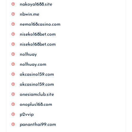
nakoya1688.site
nbwin.me
nemo168casino.com
niseko168bet.com
niseko168bet.com
no1huay
no1huay.com
okcasino159.com
okcasino159.com
onesiamclub.site
onoplus168.com
p2vvip
pananthai99.com