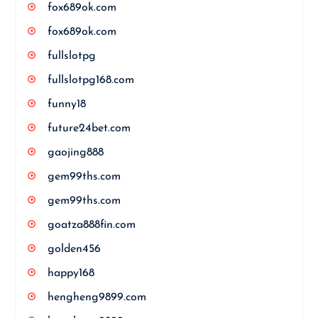
fox689ok.com
fox689ok.com
fullslotpg
fullslotpg168.com
funny18
future24bet.com
gaojing888
gem99ths.com
gem99ths.com
goatza888fin.com
golden456
happy168
hengheng9899.com