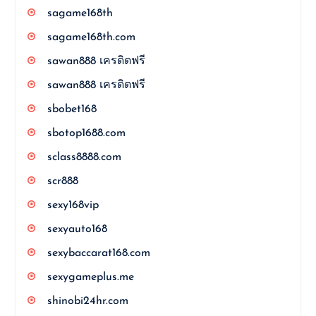
sagame168th
sagame168th.com
sawan888 เครดิตฟรี
sawan888 เครดิตฟรี
sbobet168
sbotop1688.com
sclass8888.com
scr888
sexy168vip
sexyauto168
sexybaccarat168.com
sexygameplus.me
shinobi24hr.com