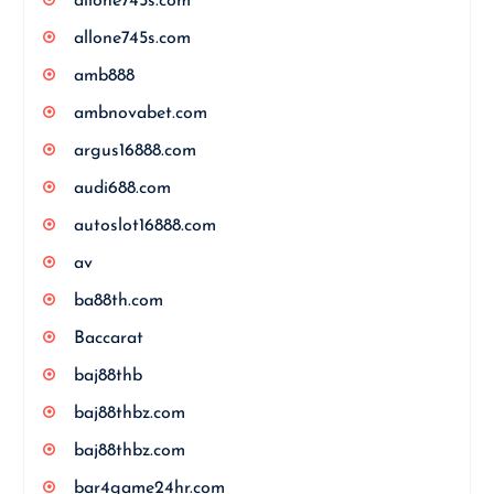
allone745s.com
allone745s.com
amb888
ambnovabet.com
argus16888.com
audi688.com
autoslot16888.com
av
ba88th.com
Baccarat
baj88thb
baj88thbz.com
baj88thbz.com
bar4game24hr.com