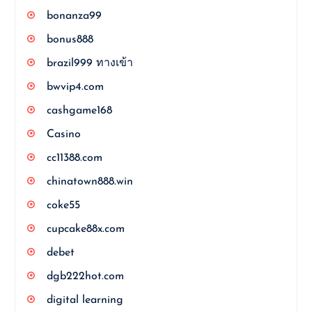
bonanza99
bonus888
brazil999 ทางเข้า
bwvip4.com
cashgame168
Casino
cc11388.com
chinatown888.win
coke55
cupcake88x.com
debet
dgb222hot.com
digital learning