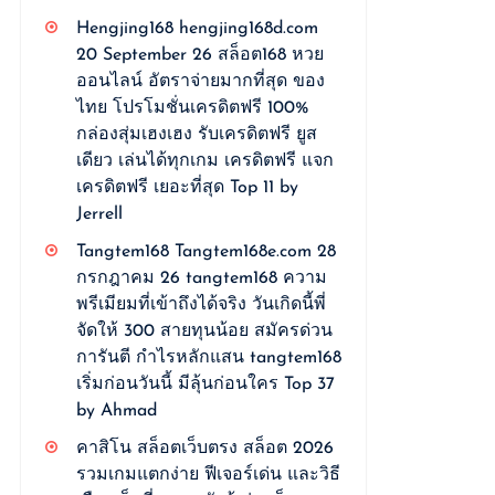
Hengjing168 hengjing168d.com
20 September 26 สล็อต168 หวย
ออนไลน์ อัตราจ่ายมากที่สุด ของ
ไทย โปรโมชั่นเครดิตฟรี 100%
กล่องสุ่มเฮงเฮง รับเครดิตฟรี ยูส
เดียว เล่นได้ทุกเกม เครดิตฟรี แจก
เครดิตฟรี เยอะที่สุด Top 11 by
Jerrell
Tangtem168 Tangtem168e.com 28
กรกฎาคม 26 tangtem168 ความ
พรีเมียมที่เข้าถึงได้จริง วันเกิดนี้พี่
จัดให้ 300 สายทุนน้อย สมัครด่วน
การันตี กำไรหลักแสน tangtem168
เริ่มก่อนวันนี้ มีลุ้นก่อนใคร Top 37
by Ahmad
คาสิโน สล็อตเว็บตรง สล็อต 2026
รวมเกมแตกง่าย ฟีเจอร์เด่น และวิธี