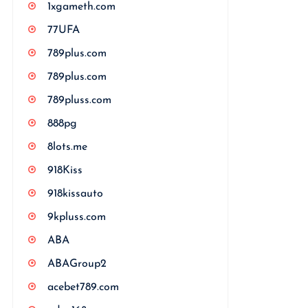
1xgameth.com
77UFA
789plus.com
789plus.com
789pluss.com
888pg
8lots.me
918Kiss
918kissauto
9kpluss.com
ABA
ABAGroup2
acebet789.com