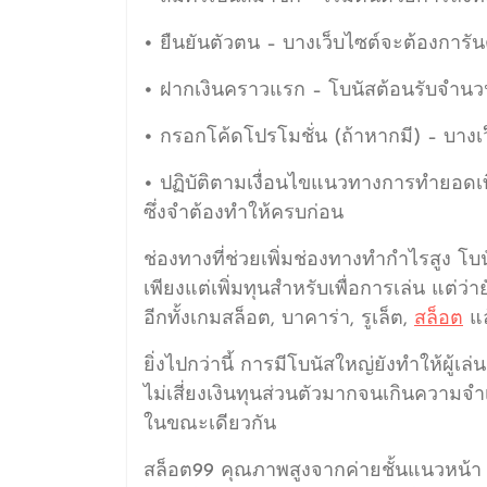
• ยืนยันตัวตน – บางเว็บไซต์จะต้องการัน
• ฝากเงินคราวแรก – โบนัสต้อนรับจำ
• กรอกโค้ดโปรโมชั่น (ถ้าหากมี) – บางเว็
• ปฏิบัติตามเงื่อนไขแนวทางการทำยอดเท
ซึ่งจำต้องทำให้ครบก่อน
ช่องทางที่ช่วยเพิ่มช่องทางทำกำไรสูง โบน
เพียงแต่เพิ่มทุนสำหรับเพื่อการเล่น แต
อีกทั้งเกมสล็อต, บาคาร่า, รูเล็ต,
สล็อต
แล
ยิ่งไปกว่านี้ การมีโบนัสใหญ่ยังทำให้ผ
ไม่เสี่ยงเงินทุนส่วนตัวมากจนเกินความจำเ
ในขณะเดียวกัน
สล็อต99 คุณภาพสูงจากค่ายชั้นแนวหน้า ร