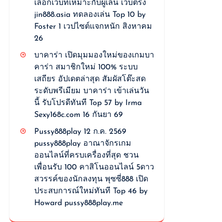
เลือกเว็บที่เหมาะกับผู้เล่น เว็บตรง
jin888.asia ทดลองเล่น Top 10 by
Foster 1 เวปไซต์แจกหนัก สิงหาคม
26
บาคาร่า เปิดมุมมองใหม่ของเกมบา
คาร่า สมาชิกใหม่ 100% ระบบ
เสถียร อัปเดตล่าสุด สัมผัสโต๊ะสด
ระดับพรีเมียม บาคาร่า เข้าเล่นวัน
นี้ รับโปรดีทันที Top 57 by Irma
Sexy168c.com 16 กันยา 69
Pussy888play 12 ก.ค. 2569
pussy888play อาณาจักรเกม
ออนไลน์ที่ครบเครื่องที่สุด ชวน
เพื่อนรับ 100 คาสิโนออนไลน์ 5ดาว
สวรรค์ของนักลงทุน พุซซี่888 เปิด
ประสบการณ์ใหม่ทันที Top 46 by
Howard pussy888play.me