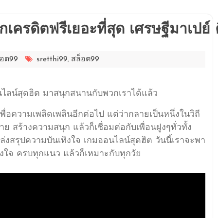
จกเครดิตฟรีเยอะที่สุด เศรษฐีมาเปย์
็อต99
sretthi99
สล็อต99
,
ไลน์สุดฮิต มาสนุกสนานกับพวกเราได้แล้ว
พื่อความเพลิดเพลินอีกต่อไป แต่ว่ากลายเป็นหนึ่งในวิถี
 สร้างความสนุก แล้วก็เชื่อมต่อกับเพื่อนฝูงๆทั่วทั้ง
หล่งสรุปความบันเทิงใจ เกมออนไลน์สุดฮิต วันนี้เราจะพา
ิงใจ ครบทุกแนว แล้วก็เหมาะกับทุกวัย