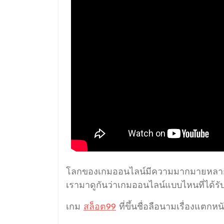
โลกของเกมออนไลน์มีความมากมายหลากหล
เรามาดูกันว่าเกมออนไลน์แบบไหนที่ได้รั
เกม
สล็อต99
ที่ขึ้นชื่อลือนามเรื่องแตกหน