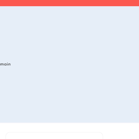
omain