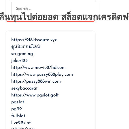
Search
for:
 คืนทุนไปต่อยอด สล็อตแจกเครดิตฟรี
https://918kissauto.xyz
ดูหนังออนไลน์
sa gaming
joker123
http://www.movie87hd.com
https://www.pussy888play.com
https://pussy888win.com
sexybaccarat
https://www.pgslot.golf
pgslot
pg99
fullslot
live22slot