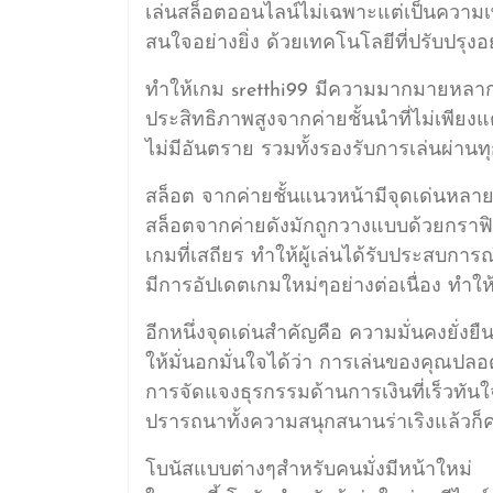
เล่นสล็อตออนไลน์ไม่เฉพาะแต่เป็นความเพ
สนใจอย่างยิ่ง ด้วยเทคโนโลยีที่ปรับปรุงอ
ทำให้เกม sretthi99 มีความมากมายหลากหลา
ประสิทธิภาพสูงจากค่ายชั้นนำที่ไม่เพีย
ไม่มีอันตราย รวมทั้งรองรับการเล่นผ่านท
สล็อต จากค่ายชั้นแนวหน้ามีจุดเด่นหลา
สล็อตจากค่ายดังมักถูกวางแบบด้วยกราฟิ
เกมที่เสถียร ทำให้ผู้เล่นได้รับประสบการณ์
มีการอัปเดตเกมใหม่ๆอย่างต่อเนื่อง ทำให้ผ
อีกหนึ่งจุดเด่นสำคัญคือ ความมั่นคงยั่งยืน
ให้มั่นอกมั่นใจได้ว่า การเล่นของคุณปล
การจัดแจงธุรกรรมด้านการเงินที่เร็วทันใจร
ปรารถนาทั้งความสนุกสนานร่าเริงแล้วก
โบนัสแบบต่างๆสำหรับคนมั่งมีหน้าใหม่