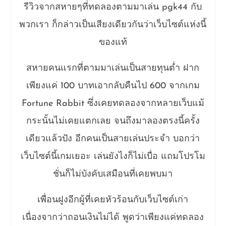
รีวิวจากสหายๆที่ทดลองตามมาเล่น pgk44 กับ
พวกเรา ก็กล่าวเป็นเสียงเดียวกันว่าเว็บไซต์แห่งนี้
ของแท้
สหายคนแรกที่ตามมาเล่นเป็นสายทุนต่ำ ฝาก
เพียงแค่ 100 บาทเอากลับคืนไป 600 จากเกม
Fortune Rabbit ซึ่งเคยทดลองจากหลายเว็บแม้
กระนั้นไม่เคยแตกเลย จนถึงมาลองตรงนี้ครั้ง
เดียวแล้วปัง อีกคนเป็นสายเล่นประจำ บอกว่า
เว็บไซต์นี้เกมเยอะ เล่นยังไงก็ไม่เบื่อ แถมโปรโม
ชั่นก็ไม่บังคับเสมือนที่เคยพบมา
เพื่อนฝูงอีกผู้ที่เคยหัวร้อนกับเว็บไซต์เก่า
เนื่องจากว่าถอนเงินไม่ได้ พูดว่าเพียงแค่ทดลอง