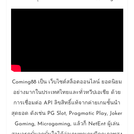
Coming88 เป็น เว็บไซต์สล็อตออนไลน์ ยอดนิยม
อย่างมากในประเทศไทยและทั่วทวีปเอเชีย ด้วย
การเชื่อมต่อ API ลิขสิทธิ์แท้จากค่ายเกมชั้นนำ
สุดยอด ดังเช่น PG Slot, Pragmatic Play, Joker
Gaming, Microgaming, แล้วก็ NetEnt ผู้เล่น