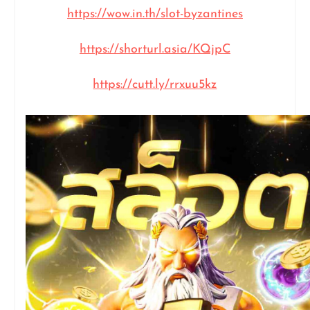
https://wow.in.th/slot-byzantines
https://shorturl.asia/KQjpC
https://cutt.ly/rrxuu5kz