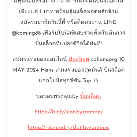
มีทุนน้อยหรือมาก ก็สามารถเริ่มต้นปั่นสล็อตได้
เพียงแต่ 1 บาท พร้อมลุ้นแจ็คพอตหลักล้าน
สมัครสมาชิกวันนี้ที่ หรือติดต่อผ่าน LINE
@coming88 เพื่อรับโบนัสพิเศษรวมทั้งเริ่มต้นการ
ปั่นสล็อตที่แปลงชีวิตได้ทันที!
สมัครแทงบอลออนไลน์
ปั่นสล็อต
colions.org 10
MAY 2024 Hans เกมแทงบอลสุดมันส์ ปั่นสล็อต
แจกโบนัสทุกซีซั่น Top 13
ขอขอบพระคุณby
ปั่นสล็อต
https://bit.ly/slot-byzantines
https://rebrand.ly/slot-byzantines