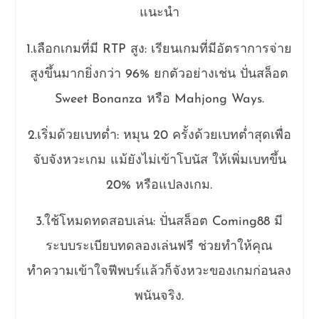
แนะนำ
1.เลือกเกมที่มี RTP สูง: เรียนเกมที่มีอัตราการจ่าย
สูงขึ้นมากยิ่งกว่า 96% ยกตัวอย่างเช่น ปั่นสล็อต
Sweet Bonanza หรือ Mahjong Ways.
2.เริ่มด้วยเบทต่ำ: หมุน 20 ครั้งด้วยเบทต่ำสุดเพื่อ
จับจังหวะเกม แม้ยังไม่เข้าโบนัส ให้เพิ่มเบทขึ้น
20% หรือแปลงเกม.
3.ใช้โหมดทดสอบเล่น: ปั่นสล็อต Coming88 มี
ระบบระเบียบทดลองเล่นฟรี ช่วยทำให้คุณ
ทำความเข้าใจฟีพบร์แล้วก็จังหวะของเกมก่อนลง
พนันจริง.