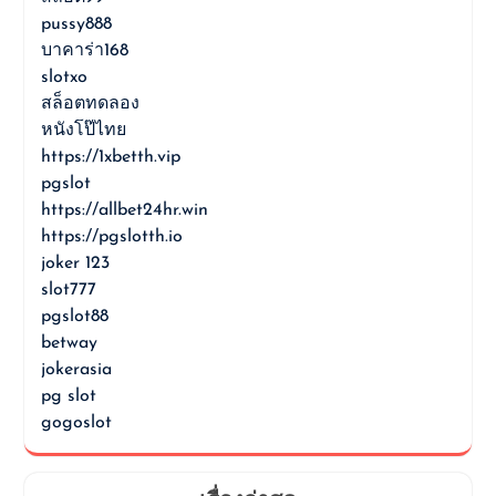
pussy888
บาคาร่า168
slotxo
สล็อตทดลอง
หนังโป๊ไทย
https://1xbetth.vip
pgslot
https://allbet24hr.win
https://pgslotth.io
joker 123
slot777
pgslot88
betway
jokerasia
pg slot
gogoslot