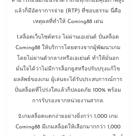
สามารถมั่นอกมั่นใจได้ว่าเกมทุกเกมมีคุณภาพสูง
แล้วก็มีอัตราการจ่าย (RTP) ที่ชอบธรรม นี่คือ
เหตุผลที่ทำให้ Coming88 เด่น
1.สล็อตเว็บไซต์ตรง ไม่ผ่านเอเย่นต์ ปั่นสล็อต
Coming88 ให้บริการโดยตรงจากผู้พัฒนาเกม
โดยไม่ผ่านตัวกลางหรือเอเย่นต์ ทำให้มั่นอก
มั่นใจได้ว่าไม่มีการล็อกยูสหรือปรับปรุงแก้ไข
ผลลัพธ์ของเกม ผู้เล่นจะได้รับประสบการณ์การ
ปั่นสล็อตที่โปร่งใสแล้วก็ปลอดภัย 100% พร้อม
การรับรองจากหน่วยงานสากล.
2.เกมสล็อตแตกง่ายอย่างยิ่งกว่า 1,000 เกม
Coming88 มีเกมสล็อตให้เลือกมากกว่า 1,000