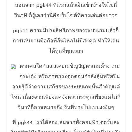
ถอนจาก pgk44 ทีแรกแล้วเงินเข้าข้างในไม่กี่
วินาที ก็รู้เลยว่านี่คือเว็บไซต์ที่ควรเล่นต่อยาวๆ
pgk44 ความมีประสิทธิภาพของระบบเกมแล้วก็
การเล่นผ่านมือถือที่ลื่นไหลไม่มีสะดุด ทำให้เล่น
ได้ทุกที่ทุกเวลา
หากคนใดกันแน่เคยเผชิญปัญหาเกมค้าง เกม
กระเด้ง หรือภาพกระตุกตอนกำลังลุ้นฟรีสปิน
อาจรู้ดีว่าความเสถียรของระบบเกมนั้นสำคัญแค่
ไหน เนื่องจากเพียงแค่จังหวะกระตุกเพียงแค่ไม่กี่
วินาทีก็อาจหมายถึงเงินที่หายไปแบบงงงันๆ
ที่ pgk44 เราได้ลองเล่นจากทั้งคอมพิวเตอร์และ