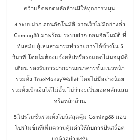
คว้าแจ็คพอตหลักล้านมีให้ทุกการหมุน.
4.ระบบฝาก-ถอนอัตโนมัติ รวดเร็วไม่มีอย่างต่ำ
Coming88 มาพร้อม ระบบฝาก-ถอนอัตโนมัติ ที่
ทันสมัย ผู้เล่นสามารถทำรายการได้ข้างใน 5
วินาที โดยไม่ต้องแจ้งสลิปหรือรอแอดไม่นอนุมัติ
เตียน รองรับการฝากผ่านธนาคารชั้นแนวหน้า
รวมทั้ง TrueMoneyWallet โดยไม่มีอย่างน้อย
รวมทั้งเบิกเงินได้ไม่อั้น ไม่ว่าจะเป็นยอดหลักแสน
หรือหลักล้าน.
5.โปรโมชั่นรวมทั้งโบนัสสุดคุ้ม Coming88 มอบ
โปรโมชั่นที่เพิ่มความคุ้มค่าให้กับการปั่นสล็อต
ยกตัวอย่างเช่น: