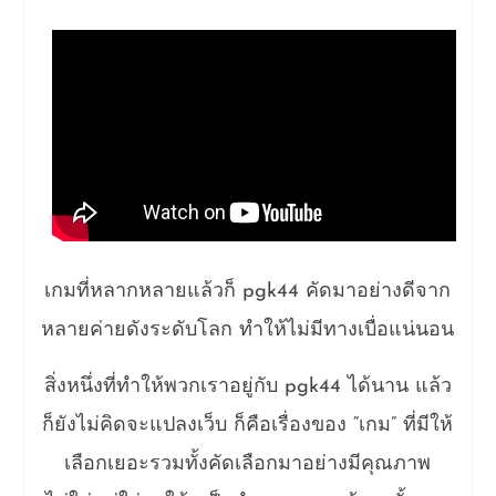
เกมที่หลากหลายแล้วก็ pgk44 คัดมาอย่างดีจาก
หลายค่ายดังระดับโลก ทำให้ไม่มีทางเบื่อแน่นอน
สิ่งหนึ่งที่ทำให้พวกเราอยู่กับ pgk44 ได้นาน แล้ว
ก็ยังไม่คิดจะแปลงเว็บ ก็คือเรื่องของ “เกม” ที่มีให้
เลือกเยอะรวมทั้งคัดเลือกมาอย่างมีคุณภาพ