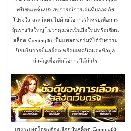
พรีเซนเทชั่นประสบการณ์การเล่นที่ปลอดภัย
โปร่งใส และก็เต็มไปด้วยโอกาสสำหรับเพื่อการ
ลุ้นรางวัลใหญ่ ไม่ว่าคุณจะเป็นมือใหม่หรือเซียน
สล็อต Coming88 เป็นแพลตฟอร์มที่ได้รับความ
นิยมในการปั่นสล็อต พร้อมเทคนิคและข้อมูล
สำคัญเพื่อเพิ่มโอกาสได้กำไร
เพราะเหตุใดจะต้องเลือกปั่นสล็อต Coming88