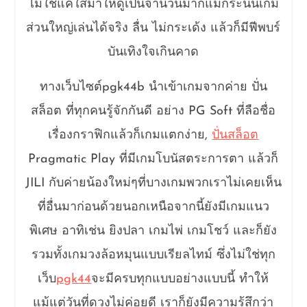
ไม่ใช่แค่ใส่มาให้ดูเป็นจำนวนมากแม้กระนั้นเกม
ส่วนใหญ่เล่นได้จริง ลื่น ไม่กระเด้ง แล้วก็มีฟีพบร์
บันเทิงใจเกินคาด
ทางเว็บไซต์pgk44b นำเข้าเกมจากค่าย ปั่น
สล็อต ที่ทุกคนรู้จักกันดี อย่าง PG Soft ที่ลือชื่อ
เรื่องกราฟิกแล้วก็เกมแตกง่าย,
ปั่นสล็อต
Pragmatic Play ที่มีเกมโบนัสตระการตา แล้วก็
JILI กับค่ายน้องใหม่ๆที่บางเกมพวกเราไม่เคยเห็น
ที่อื่นมาก่อนด้วยนอกเหนือจากนี้ยังมีเกมแนว
พิเศษ อาทิเช่น ยิงปลา เกมไพ่ เกมโชว์ และก็ยัง
รวมทั้งเกมวงล้อหมุนแบบเรียลไทม์ ซึ่งไม่ใช่ทุก
เว็บ
pgk44
จะมีครบทุกแบบอย่างแบบนี้ ทำให้
แม้แต่วันที่ดวงไม่ค่อยดี เราก็ยังมีความรู้สึกว่า