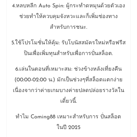
4.หลบหลีก Auto Spin: ผู้กระทำดหมุนด้วยตัวเอง
ช่วยทำให้ควบคุมจังหวะและก็เพิ่มช่องทาง
สำหรับการชนะ.
5.ใช้โปรโมชั่นให้คุ้ม: รับโบนัสสมัครใหม่หรือฟรีส
ปินเพื่อเพิ่มทุนสำหรับเพื่อการปั่นสล็อต.
6.เล่นในตอนที่เหมาะสม: ช่วงข้างหลังเที่ยงคืน
(00:00-02:00 น.) มักเป็นช่วงๆที่สล็อตแตกง่าย
เนื่องจากว่าค่ายเกมบางค่ายปลดปล่อยรางวัลใน
เดี๋ยวนี้.
ทำไม Coming88 เหมาะสำหรับการ ปั่นสล็อต
ในปี 2025