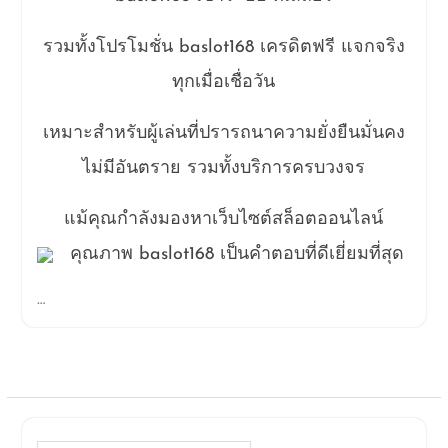
รวมทั้งโปรโมชั่น baslot168 เครดิตฟรี แจกจริง
ทุกเมื่อเชื่อวัน
เหมาะสำหรับผู้เล่นที่ปรารถนาความยั่งยืนมั่นคง
ไม่มีอันตราย รวมทั้งบริการครบวงจร
แม้คุณกำลังมองหาเว็บไซต์สล็อตออนไลน์
คุณภาพ baslot168 เป็นคำตอบที่ดีเยี่ยมที่สุด
…
Search