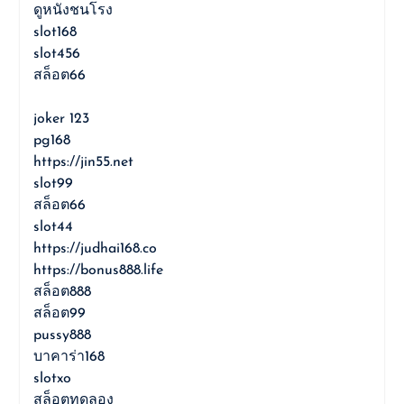
ดูหนังชนโรง
slot168
slot456
สล็อต66
joker 123
pg168
https://jin55.net
slot99
สล็อต66
slot44
https://judhai168.co
https://bonus888.life
สล็อต888
สล็อต99
pussy888
บาคาร่า168
slotxo
สล็อตทดลอง