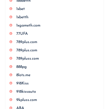
188betth
1xbet
1xbetth
1xgameth.com
77UFA
789plus.com
789plus.com
789pluss.com
888pg
8lots.me
918Kiss
918kissauto
9kpluss.com
ABA