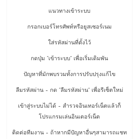
แนวทางเข้าระบบ
กรอกเบอร์โทรศัพท์หรือยูสเซอร์เนม
ใส่รหัสผ่านที่ตั้งไว้
กดปุ่ม “เข้าระบบ” เพื่อเริ่มเดิมพัน
ปัญหาที่มักพบรวมทั้งการปรับปรุงแก้ไข
ลืมรหัสผ่าน – กด “ลืมรหัสผ่าน” เพื่อรีเซ็ตใหม่
เข้าสู่ระบบไม่ได้ – สำรวจอินเทอร์เน็ตแล้วก็
โปรแกรมเล่นอินเตอร์เน็ต
ติดต่อทีมงาน – ถ้าหากมีปัญหาอื่นๆสามารถแชท