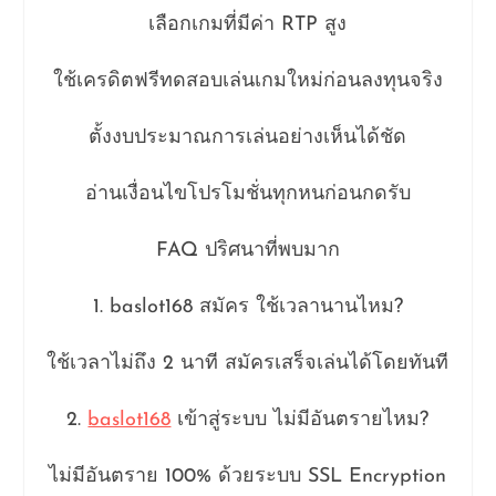
เลือกเกมที่มีค่า RTP สูง
ใช้เครดิตฟรีทดสอบเล่นเกมใหม่ก่อนลงทุนจริง
ตั้งงบประมาณการเล่นอย่างเห็นได้ชัด
อ่านเงื่อนไขโปรโมชั่นทุกหนก่อนกดรับ
FAQ ปริศนาที่พบมาก
1. baslot168 สมัคร ใช้เวลานานไหม?
ใช้เวลาไม่ถึง 2 นาที สมัครเสร็จเล่นได้โดยทันที
2.
baslot168
เข้าสู่ระบบ ไม่มีอันตรายไหม?
ไม่มีอันตราย 100% ด้วยระบบ SSL Encryption