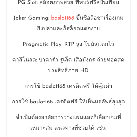
PG Slot: สล็อตภาพสวย ฟีพบร์ฟรีสปินเพียบ
Joker Gaming:
baslot168
ขึ้นชื่อลือชาเรื่องเกม
ยิงปลาและก็สล็อตแตกง่าย
Pragmatic Play: RTP สูง โบนัสแตกไว
คาสิโนสด: บาคาร่า รูเล็ต เสือมังกร ถ่ายทอดสด
ประสิทธิภาพ HD
การใช้ baslot168 เครดิตฟรี ให้คุ้มค่า
การใช้ baslot168 เครดิตฟรี ให้เห็นผลลัพธ์สูงสุด
จำเป็นต้องอาศัยการวางแผนและก็เลือกเกมที่
เหมาะสม แนวทางที่ช่วยได้ เช่น: