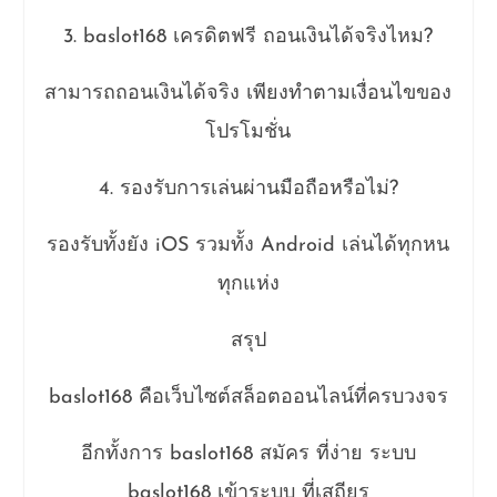
3. baslot168 เครดิตฟรี ถอนเงินได้จริงไหม?
สามารถถอนเงินได้จริง เพียงทำตามเงื่อนไขของ
โปรโมชั่น
4. รองรับการเล่นผ่านมือถือหรือไม่?
รองรับทั้งยัง iOS รวมทั้ง Android เล่นได้ทุกหน
ทุกแห่ง
สรุป
baslot168 คือเว็บไซต์สล็อตออนไลน์ที่ครบวงจร
อีกทั้งการ baslot168 สมัคร ที่ง่าย ระบบ
baslot168 เข้าระบบ ที่เสถียร