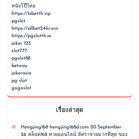
หนังโป๊ไทย
https://1xbetth.vip
pgslot
https://allbet24hr.win
https://pgslotth.io
joker 123
slot777
pgslot88
betway
jokerasia
pg slot
gogoslot
เรื่องล่าสุด
Hengjing168 hengjing168d.com 20 September
26 สล็อต168 หวยออนไลน์ อัตราจ่ายมากที่สุด ของ