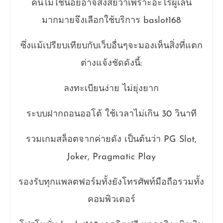
คนไม่ใช่น้อยอาจสงสัยว่าเพราะอะไรผู้เล่น
มากมายจึงเลือกใช้บริการ baslot168
ซึ่งแม้เปรียบเทียบกับเว็บอื่นๆจะมองเห็นสิ่งที่แตก
ต่างแจ้งชัดดังนี้:
ลงทะเบียนง่าย ไม่ยุ่งยาก
ระบบฝากถอนออโต้ ใช้เวลาไม่เกิน 30 วินาที
รวมเกมสล็อตจากค่ายดัง เป็นต้นว่า PG Slot,
Joker, Pragmatic Play
รองรับทุกแพลตฟอร์มทั้งยังโทรศัพท์มือถือรวมทั้ง
คอมพิวเตอร์