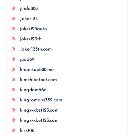
jinda888
Joker123
joker123auto
joker123th
Joker123th.com
juad69
khumsup888.me
kimchibetbet.com
kingdom66n
kingromans789.com
kingxxxbet123.com
kingxxxbet123.com
kiss918