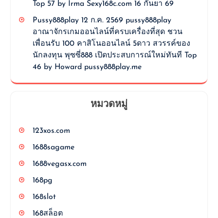
Top 57 by Irma Sexy168c.com 16 กันยา 69
Pussy888play 12 ก.ค. 2569 pussy888play
อาณาจักรเกมออนไลน์ที่ครบเครื่องที่สุด ชวน
เพื่อนรับ 100 คาสิโนออนไลน์ 5ดาว สวรรค์ของ
นักลงทุน พุซซี่888 เปิดประสบการณ์ใหม่ทันที Top
46 by Howard pussy888play.me
หมวดหมู่
123xos.com
1688sagame
1688vegasx.com
168pg
168slot
168สล็อต