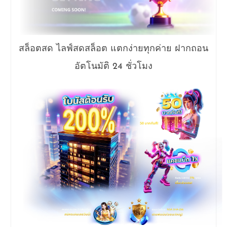
สล็อตสด ไลฟ์สดสล็อต แตกง่ายทุกค่าย ฝากถอน
อัตโนมัติ 24 ชั่วโมง