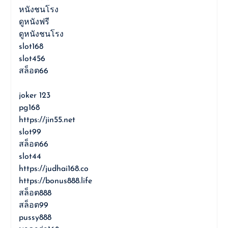
หนังชนโรง
ดูหนังฟรี
ดูหนังชนโรง
slot168
slot456
สล็อต66
joker 123
pg168
https://jin55.net
slot99
สล็อต66
slot44
https://judhai168.co
https://bonus888.life
สล็อต888
สล็อต99
pussy888