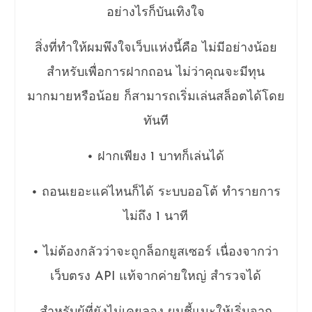
อย่างไรก็บันเทิงใจ
สิ่งที่ทำให้ผมพึงใจเว็บแห่งนี้คือ ไม่มีอย่างน้อย
สำหรับเพื่อการฝากถอน ไม่ว่าคุณจะมีทุน
มากมายหรือน้อย ก็สามารถเริ่มเล่นสล็อตได้โดย
ทันที
• ฝากเพียง 1 บาทก็เล่นได้
• ถอนเยอะแค่ไหนก็ได้ ระบบออโต้ ทำรายการ
ไม่ถึง 1 นาที
• ไม่ต้องกลัวว่าจะถูกล็อกยูสเซอร์ เนื่องจากว่า
เว็บตรง API แท้จากค่ายใหญ่ สำรวจได้