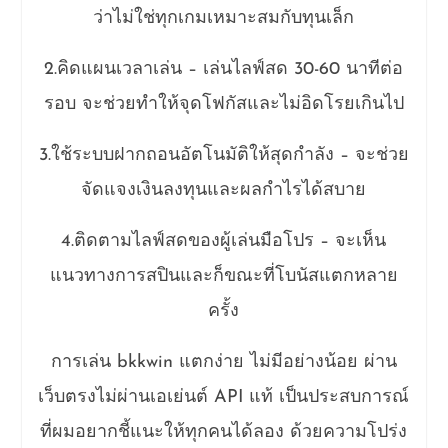
ว่าไม่ใช่ทุกเกมเหมาะสมกับทุนเล็ก
2.คิดแผนเวลาเล่น – เล่นไลฟ์สด 30-60 นาทีต่อ
รอบ จะช่วยทำให้จุดโฟกัสและไม่อิดโรยเกินไป
3.ใช้ระบบฝากถอนอัตโนมัติให้สุดกำลัง – จะช่วย
จัดแจงเงินลงทุนและผลกำไรได้สบาย
4.ติดตามไลฟ์สดของผู้เล่นมือโปร – จะเห็น
แนวทางการสปินและก็ขณะที่โบนัสแตกหลาย
ครั้ง
การเล่น bkkwin แตกง่าย ไม่มีอย่างน้อย ผ่าน
เว็บตรงไม่ผ่านเอเย่นต์ API แท้ เป็นประสบการณ์
ที่ผมอยากชี้แนะให้ทุกคนได้ลอง ด้วยความโปร่ง