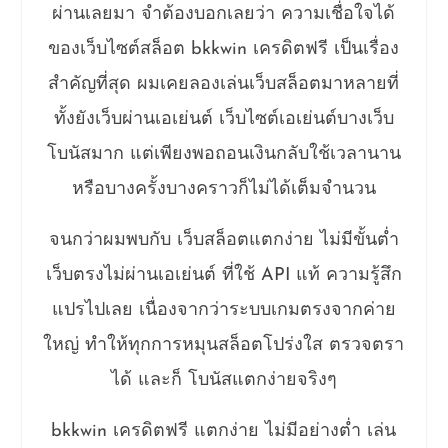
ผ่านเลยมา จำต้องบอกเลยว่า ความเชื่อใจได้
ของเว็บไซต์สล็อต bkkwin เครดิตฟรี เป็นเรื่อง
สำคัญที่สุด ผมเคยลองเล่นเว็บสล็อตมาหลายที่
ทั้งยังเว็บผ่านเอเย่นต์ เว็บไซต์เอเย่นต์บางเว็บ
โบนัสมาก แต่เพียงพอถอนเงินกลับใช้เวลานาน
หรือบางครั้งบางคราวก็ไม่ได้เต็มจำนวน
จนกว่าผมพบกับ เว็บสล็อตแตกง่าย ไม่มีขั้นต่ำ
เว็บตรงไม่ผ่านเอเย่นต์ ที่ใช้ API แท้ ความรู้สึก
แปรไปเลย เนื่องจากว่าระบบเกมตรงจากค่าย
ใหญ่ ทำให้ทุกการหมุนสล็อตโปร่งใส ตรวจตรา
ได้ และก็ โบนัสแตกง่ายจริงๆ
bkkwin เครดิตฟรี แตกง่าย ไม่มีอย่างต่ำ เล่น