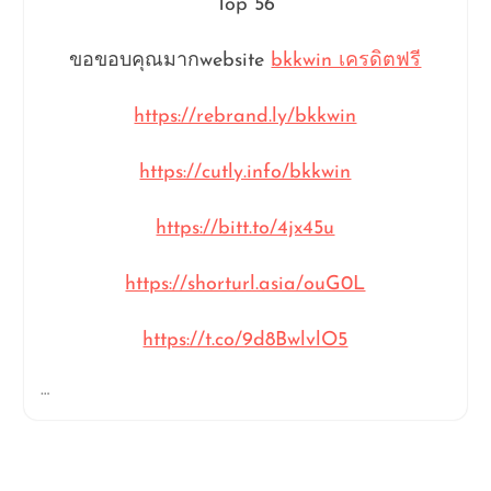
Top 56
ขอขอบคุณมากwebsite
bkkwin เครดิตฟรี
https://rebrand.ly/bkkwin
https://cutly.info/bkkwin
https://bitt.to/4jx45u
https://shorturl.asia/ouG0L
https://t.co/9d8BwlvlO5
…