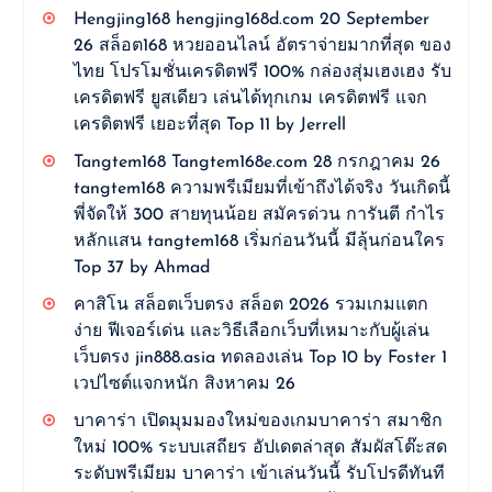
Hengjing168 hengjing168d.com 20 September
26 สล็อต168 หวยออนไลน์ อัตราจ่ายมากที่สุด ของ
ไทย โปรโมชั่นเครดิตฟรี 100% กล่องสุ่มเฮงเฮง รับ
เครดิตฟรี ยูสเดียว เล่นได้ทุกเกม เครดิตฟรี แจก
เครดิตฟรี เยอะที่สุด Top 11 by Jerrell
Tangtem168 Tangtem168e.com 28 กรกฎาคม 26
tangtem168 ความพรีเมียมที่เข้าถึงได้จริง วันเกิดนี้
พี่จัดให้ 300 สายทุนน้อย สมัครด่วน การันตี กำไร
หลักแสน tangtem168 เริ่มก่อนวันนี้ มีลุ้นก่อนใคร
Top 37 by Ahmad
คาสิโน สล็อตเว็บตรง สล็อต 2026 รวมเกมแตก
ง่าย ฟีเจอร์เด่น และวิธีเลือกเว็บที่เหมาะกับผู้เล่น
เว็บตรง jin888.asia ทดลองเล่น Top 10 by Foster 1
เวปไซต์แจกหนัก สิงหาคม 26
บาคาร่า เปิดมุมมองใหม่ของเกมบาคาร่า สมาชิก
ใหม่ 100% ระบบเสถียร อัปเดตล่าสุด สัมผัสโต๊ะสด
ระดับพรีเมียม บาคาร่า เข้าเล่นวันนี้ รับโปรดีทันที