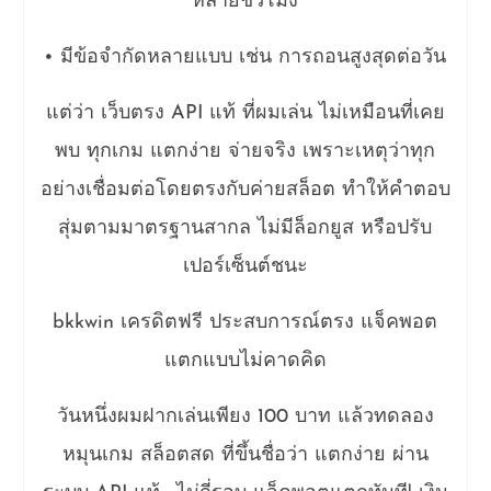
หลายชั่วโมง
• มีข้อจำกัดหลายแบบ เช่น การถอนสูงสุดต่อวัน
แต่ว่า เว็บตรง API แท้ ที่ผมเล่น ไม่เหมือนที่เคย
พบ ทุกเกม แตกง่าย จ่ายจริง เพราะเหตุว่าทุก
อย่างเชื่อมต่อโดยตรงกับค่ายสล็อต ทำให้คำตอบ
สุ่มตามมาตรฐานสากล ไม่มีล็อกยูส หรือปรับ
เปอร์เซ็นต์ชนะ
bkkwin เครดิตฟรี ประสบการณ์ตรง แจ็คพอต
แตกแบบไม่คาดคิด
วันหนึ่งผมฝากเล่นเพียง 100 บาท แล้วทดลอง
หมุนเกม สล็อตสด ที่ขึ้นชื่อว่า แตกง่าย ผ่าน