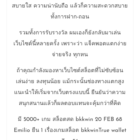
สบายใส ความน่านับถือ แล้วก็ความสะดวกสบาย
ทั้งการฝาก-ถอน
รวมทั้งการรับรางวัล ผมเองก็ยังกลับมาเล่น
เว็บไซต์นี้หลายครั้ง เพราะว่า แจ็คพอตแตกง่าย
จ่ายจริง ทุกหน
ถ้าคุณกำลังมองหาเว็บไซต์สล็อตที่ไม่ซับซ้อน
เล่นง่าย ลงทุนน้อย แม้กระนั้นช่องทางแตกสูง
แนะนำให้เริ่มจากเว็บตรงแบบนี้ ยืนยันว่าความ
สนุกสนานแล้วก็ผลตอบแทนจะคุ้มกว่าที่คิด
มี 5000+ เกม สล็อตสด bkkwin 20 FEB 68
Emilio ยืน 1 เรื่องเกมสล็อต bkkwinTrue wallet