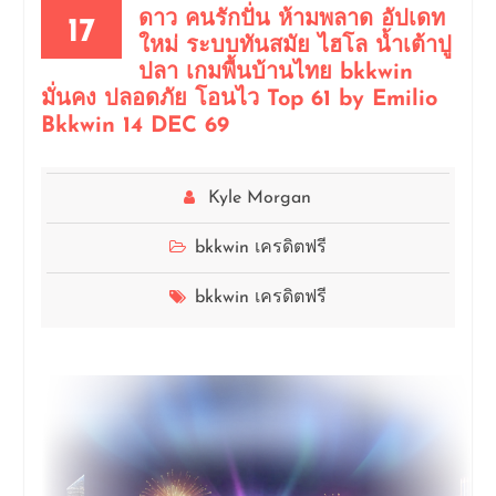
ดาว คนรักปั่น ห้ามพลาด อัปเดท
17
ใหม่ ระบบทันสมัย ไฮโล น้ำเต้าปู
ปลา เกมพื้นบ้านไทย bkkwin
มั่นคง ปลอดภัย โอนไว Top 61 by Emilio
Bkkwin 14 DEC 69
Kyle Morgan
bkkwin เครดิตฟรี
bkkwin เครดิตฟรี