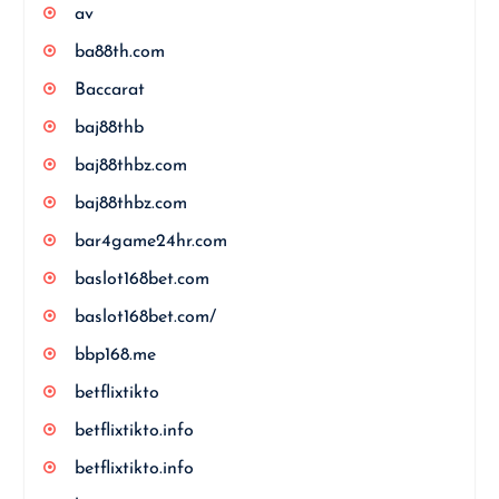
av
ba88th.com
Baccarat
baj88thb
baj88thbz.com
baj88thbz.com
bar4game24hr.com
baslot168bet.com
baslot168bet.com/
bbp168.me
betflixtikto
betflixtikto.info
betflixtikto.info