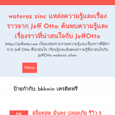
Skip
to
content
wateroz zinc แหล่งความรู้และเรื่อง
ราวจาก Jeff Otto: ค้นพบความรู้และ
เรื่องราวที่น่าสนใจกับ JeffOtto
https://jeffotto.com เป็นแหล่งรวบรวมความรู้และเรื่องราวที่มีค่า
จาก Jeff Otto ที่น่าสนใจ เรียนรู้และค้นพบความรู้ที่น่าสนใจกับ
JeffOtto wateroz silver
Menu
ป้ายกำกับ:
bkkwin เครดิตฟรี
สล็อตสด มั่นคง ปลอดภัย รีวิว 5
ธ.ค.