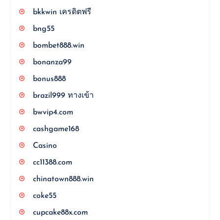
bkkwin เครดิตฟรี
bng55
bombet888.win
bonanza99
bonus888
brazil999 ทางเข้า
bwvip4.com
cashgame168
Casino
cc11388.com
chinatown888.win
coke55
cupcake88x.com