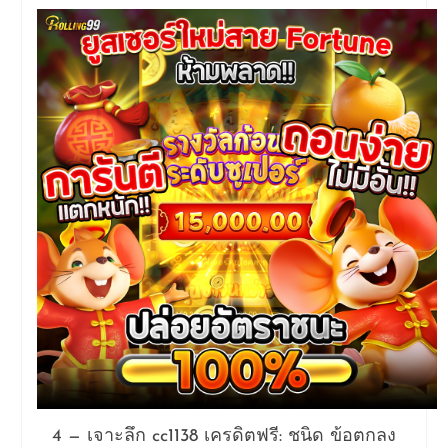
4 — เจาะลึก cc1138 เครดิตฟรี: ชนิด ข้อตกลง