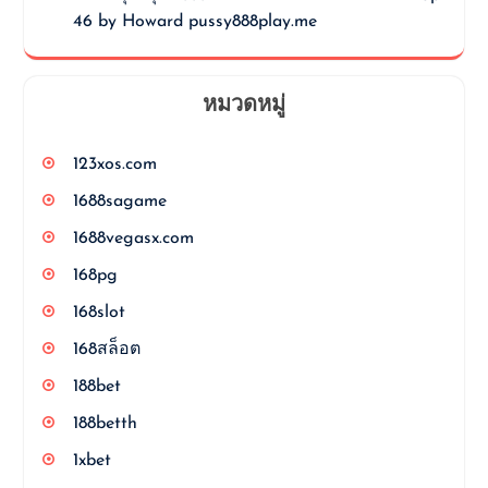
46 by Howard pussy888play.me
หมวดหมู่
123xos.com
1688sagame
1688vegasx.com
168pg
168slot
168สล็อต
188bet
188betth
1xbet