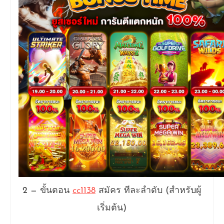
2 — ขั้นตอน
cc1138
สมัคร ทีละลำดับ (สำหรับผู้
เริ่มต้น)