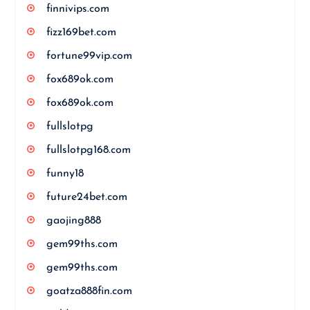
finnivips.com
fizz169bet.com
fortune99vip.com
fox689ok.com
fox689ok.com
fullslotpg
fullslotpg168.com
funny18
future24bet.com
gaojing888
gem99ths.com
gem99ths.com
goatza888fin.com