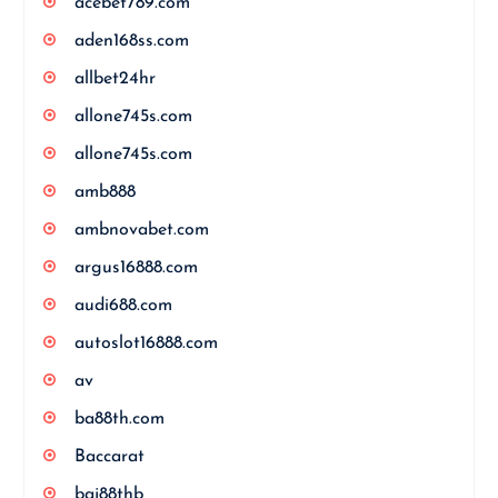
acebet789.com
aden168ss.com
allbet24hr
allone745s.com
allone745s.com
amb888
ambnovabet.com
argus16888.com
audi688.com
autoslot16888.com
av
ba88th.com
Baccarat
baj88thb