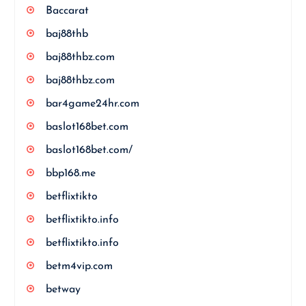
Baccarat
baj88thb
baj88thbz.com
baj88thbz.com
bar4game24hr.com
baslot168bet.com
baslot168bet.com/
bbp168.me
betflixtikto
betflixtikto.info
betflixtikto.info
betm4vip.com
betway