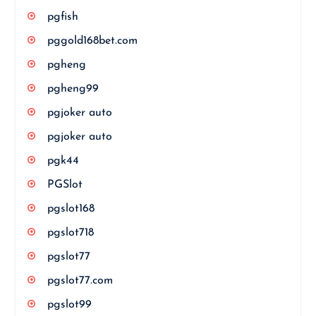
pgfish
pggold168bet.com
pgheng
pgheng99
pgjoker auto
pgjoker auto
pgk44
PGSlot
pgslot168
pgslot718
pgslot77
pgslot77.com
pgslot99