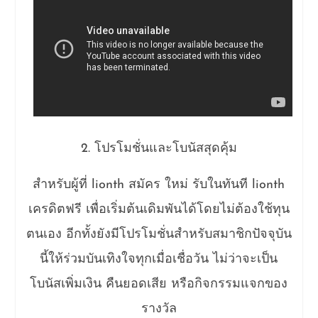
2. โปรโมชั่นและโบนัสสุดคุ้ม
สำหรับผู้ที่ lionth สมัคร ใหม่ รับในทันที lionth
เครดิตฟรี เพื่อเริ่มต้นเดิมพันได้โดยไม่ต้องใช้ทุน
ตนเอง อีกทั้งยังมีโปรโมชั่นสำหรับสมาชิกปัจจุบัน
นี้ให้ร่วมบันเทิงใจทุกเมื่อเชื่อวัน ไม่ว่าจะเป็น
โบนัสเพิ่มเงิน คืนยอดเสีย หรือกิจกรรมแจกของ
รางวัล