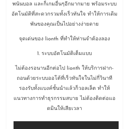
พนันบอล และก็เกมอื่นๆอีกมากมาย พร้อมระบบ
อัตโนมัติที่สะดวกรวมทั้งเร็วทันใจ ทำให้การเดิม
พันของคุณเป็นไปอย่างง่ายดาย
จุดเด่นของ lionth ที่ทำให้ท่านจำต้องลอง
1. ระบบอัตโนมัติเต็มแบบ
ไม่ต้องรอนานอีกต่อไป lionth ให้บริการฝาก-
ถอนด้วยระบบออโต้ที่เร็วทันใจในไม่กี่วินาที
รองรับทั้งแบงค์ชั้นนำแล้วก็วอลเล็ต ทำให้
แนวทางการทำธุรกรรมสบาย ไม่ต้องติดต่อแอ
ดมินให้เสียเวลา