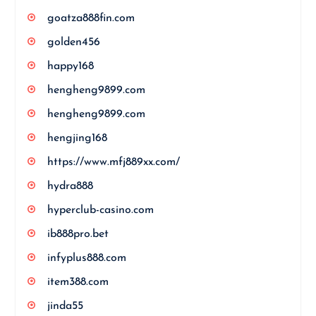
goatza888fin.com
golden456
happy168
hengheng9899.com
hengheng9899.com
hengjing168
https://www.mfj889xx.com/
hydra888
hyperclub-casino.com
ib888pro.bet
infyplus888.com
item388.com
jinda55