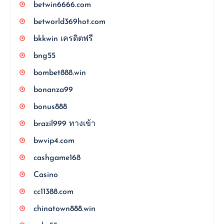
betwin6666.com
betworld369hot.com
bkkwin เครดิตฟรี
bng55
bombet888.win
bonanza99
bonus888
brazil999 ทางเข้า
bwvip4.com
cashgame168
Casino
cc11388.com
chinatown888.win