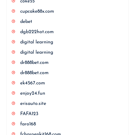
coke55
cupcake88x.com
debet
dgb222hot.com
digital learning
digital learning
dr888bet.com
dr888bet.com
ek4567.com
enjoy24.fun
erisauto.site
FAFA123
faro168
fcharoenkit168.com