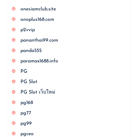
onesiamclub.site
onoplus168.com
p2vvip
pananthai99.com
panda555
paramax1688.info
PG
PG Slot
PG Slot เว็บใหม่
pg168
pg77
pg99
pgceo