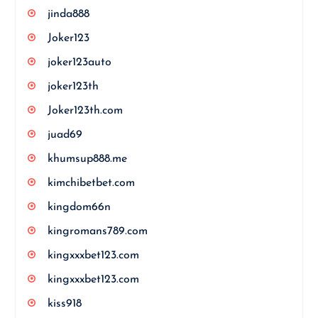
jinda888
Joker123
joker123auto
joker123th
Joker123th.com
juad69
khumsup888.me
kimchibetbet.com
kingdom66n
kingromans789.com
kingxxxbet123.com
kingxxxbet123.com
kiss918