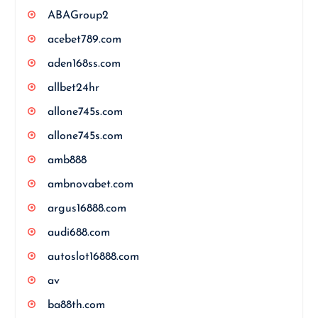
ABAGroup2
acebet789.com
aden168ss.com
allbet24hr
allone745s.com
allone745s.com
amb888
ambnovabet.com
argus16888.com
audi688.com
autoslot16888.com
av
ba88th.com