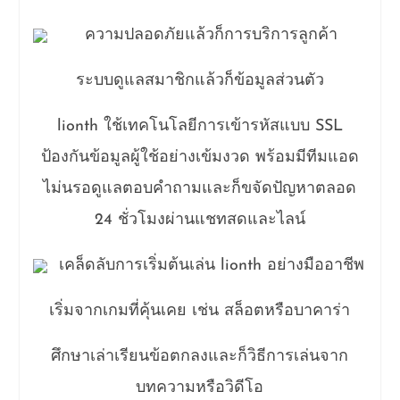
ความปลอดภัยแล้วก็การบริการลูกค้า
ระบบดูแลสมาชิกแล้วก็ข้อมูลส่วนตัว
lionth ใช้เทคโนโลยีการเข้ารหัสแบบ SSL
ป้องกันข้อมูลผู้ใช้อย่างเข้มงวด พร้อมมีทีมแอด
ไม่นรอดูแลตอบคำถามและก็ขจัดปัญหาตลอด
24 ชั่วโมงผ่านแชทสดและไลน์
เคล็ดลับการเริ่มต้นเล่น lionth อย่างมืออาชีพ
เริ่มจากเกมที่คุ้นเคย เช่น สล็อตหรือบาคาร่า
ศึกษาเล่าเรียนข้อตกลงและก็วิธีการเล่นจาก
บทความหรือวิดีโอ