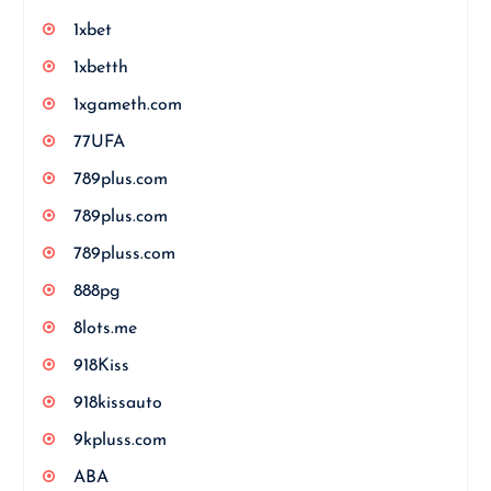
1xbet
1xbetth
1xgameth.com
77UFA
789plus.com
789plus.com
789pluss.com
888pg
8lots.me
918Kiss
918kissauto
9kpluss.com
ABA