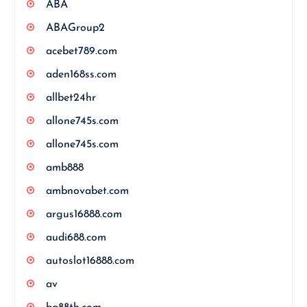
ABA
ABAGroup2
acebet789.com
aden168ss.com
allbet24hr
allone745s.com
allone745s.com
amb888
ambnovabet.com
argus16888.com
audi688.com
autoslot16888.com
av