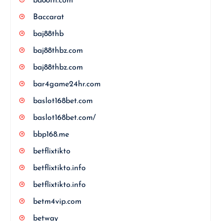
ba88th.com
Baccarat
baj88thb
baj88thbz.com
baj88thbz.com
bar4game24hr.com
baslot168bet.com
baslot168bet.com/
bbp168.me
betflixtikto
betflixtikto.info
betflixtikto.info
betm4vip.com
betway