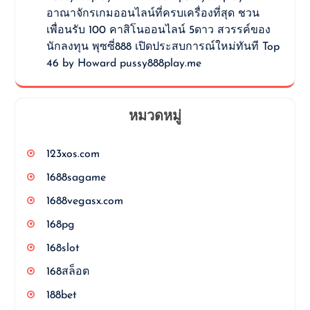
อาณาจักรเกมออนไลน์ที่ครบเครื่องที่สุด ชวน
เพื่อนรับ 100 คาสิโนออนไลน์ 5ดาว สวรรค์ของ
นักลงทุน พุซซี่888 เปิดประสบการณ์ใหม่ทันที Top
46 by Howard pussy888play.me
หมวดหมู่
123xos.com
1688sagame
1688vegasx.com
168pg
168slot
168สล็อต
188bet