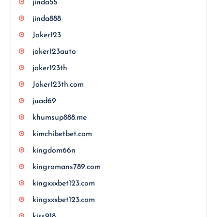
jinda55
jinda888
Joker123
joker123auto
joker123th
Joker123th.com
juad69
khumsup888.me
kimchibetbet.com
kingdom66n
kingromans789.com
kingxxxbet123.com
kingxxxbet123.com
kiss918