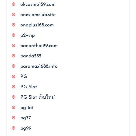
okcasino159.com
onesiamclub.site
onoplus168.com
p2vvip
pananthai99.com
panda555
paramax1688.info
PG
PG Slot
PG Slot เว็บใหม่
pg168
pg77
pg99