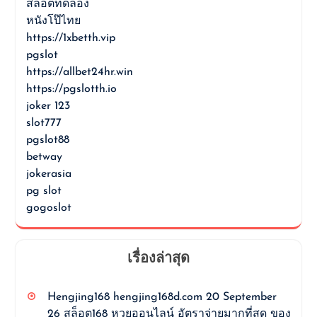
สล็อตทดลอง
หนังโป๊ไทย
https://1xbetth.vip
pgslot
https://allbet24hr.win
https://pgslotth.io
joker 123
slot777
pgslot88
betway
jokerasia
pg slot
gogoslot
เรื่องล่าสุด
Hengjing168 hengjing168d.com 20 September
26 สล็อต168 หวยออนไลน์ อัตราจ่ายมากที่สุด ของ