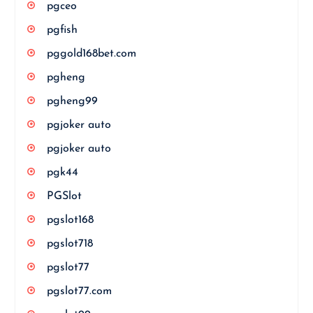
pgceo
pgfish
pggold168bet.com
pgheng
pgheng99
pgjoker auto
pgjoker auto
pgk44
PGSlot
pgslot168
pgslot718
pgslot77
pgslot77.com