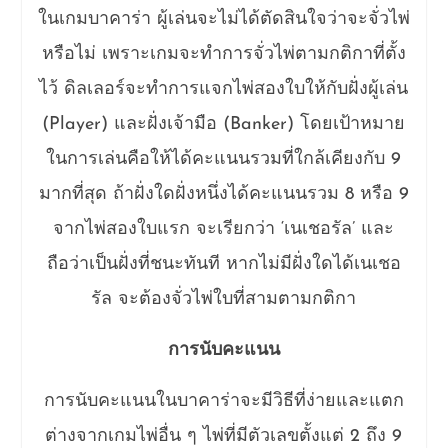
ในเกมบาคาร่า ผู้เล่นจะไม่ได้ตัดสินใจว่าจะจั่วไพ่
หรือไม่ เพราะเกมจะทำการจั่วไพ่ตามกติกาที่ตั้ง
ไว้ ดิลเลอร์จะทำการแจกไพ่สองใบให้กับฝั่งผู้เล่น
(Player) และฝั่งเจ้ามือ (Banker) โดยเป้าหมาย
ในการเล่นคือให้ได้คะแนนรวมที่ใกล้เคียงกับ 9
มากที่สุด ถ้าฝั่งใดฝั่งหนึ่งได้คะแนนรวม 8 หรือ 9
จากไพ่สองใบแรก จะเรียกว่า ‘เนเชอรัล’ และ
ถือว่าเป็นฝั่งที่ชนะทันที หากไม่มีฝั่งใดได้เนเชอ
รัล จะต้องจั่วไพ่ใบที่สามตามกติกา
การนับคะแนน
การนับคะแนนในบาคาร่าจะมีวิธีที่ง่ายและแตก
ต่างจากเกมไพ่อื่น ๆ ไพ่ที่มีตัวเลขตั้งแต่ 2 ถึง 9