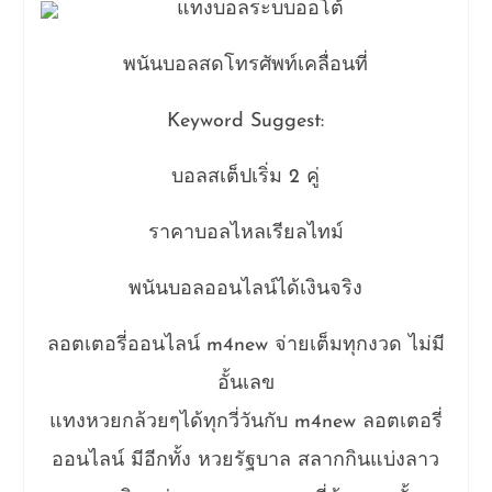
แทงบอลระบบออโต้
พนันบอลสดโทรศัพท์เคลื่อนที่
Keyword Suggest:
บอลสเต็ปเริ่ม 2 คู่
ราคาบอลไหลเรียลไทม์
พนันบอลออนไลน์ได้เงินจริง
ลอตเตอรี่ออนไลน์ m4new จ่ายเต็มทุกงวด ไม่มี
อั้นเลข
แทงหวยกล้วยๆได้ทุกวี่วันกับ m4new ลอตเตอรี่
ออนไลน์ มีอีกทั้ง หวยรัฐบาล สลากกินแบ่งลาว