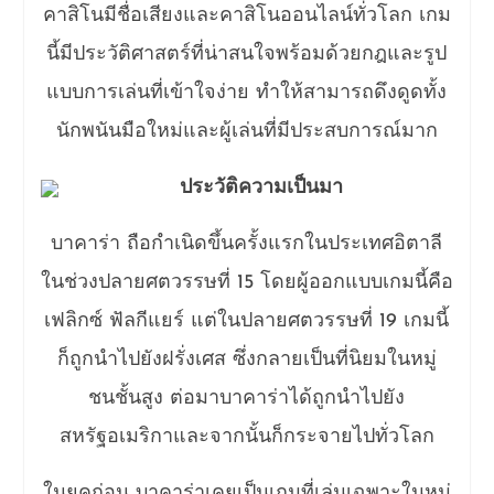
คาสิโนมีชื่อเสียงและคาสิโนออนไลน์ทั่วโลก เกม
นี้มีประวัติศาสตร์ที่น่าสนใจพร้อมด้วยกฎและรูป
แบบการเล่นที่เข้าใจง่าย ทำให้สามารถดึงดูดทั้ง
นักพนันมือใหม่และผู้เล่นที่มีประสบการณ์มาก
ประวัติความเป็นมา
บาคาร่า ถือกำเนิดขึ้นครั้งแรกในประเทศอิตาลี
ในช่วงปลายศตวรรษที่ 15 โดยผู้ออกแบบเกมนี้คือ
เฟลิกซ์ ฟัลกีแยร์ แต่ในปลายศตวรรษที่ 19 เกมนี้
ก็ถูกนำไปยังฝรั่งเศส ซึ่งกลายเป็นที่นิยมในหมู่
ชนชั้นสูง ต่อมาบาคาร่าได้ถูกนำไปยัง
สหรัฐอเมริกาและจากนั้นก็กระจายไปทั่วโลก
ในยุคก่อน บาคาร่าเคยเป็นเกมที่เล่นเฉพาะในหมู่