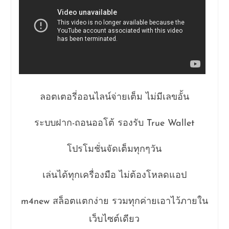
ลอตเตอรี่ออนไลน์จ่ายเต็ม ไม่มีเลขอั้น
ระบบฝาก-ถอนออโต้ รองรับ True Wallet
โปรโมชั่นจัดเต็มทุกๆวัน
เล่นได้ทุกเครื่องมือ ไม่ต้องโหลดแอป
m4new สล็อตแตกง่าย รวมทุกค่ายเอาไว้ภายใน
เว็บไซต์เดียว