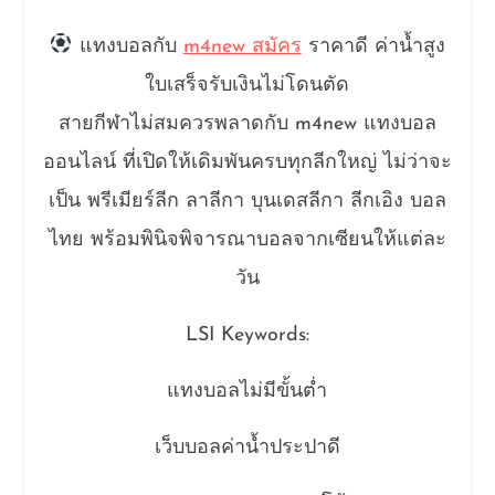
แทงบอลกับ
m4new สมัคร
ราคาดี ค่าน้ำสูง
ใบเสร็จรับเงินไม่โดนตัด
สายกีฬาไม่สมควรพลาดกับ m4new แทงบอล
ออนไลน์ ที่เปิดให้เดิมพันครบทุกลีกใหญ่ ไม่ว่าจะ
เป็น พรีเมียร์ลีก ลาลีกา บุนเดสลีกา ลีกเอิง บอล
ไทย พร้อมพินิจพิจารณาบอลจากเซียนให้แต่ละ
วัน
LSI Keywords:
แทงบอลไม่มีขั้นต่ำ
เว็บบอลค่าน้ำประปาดี