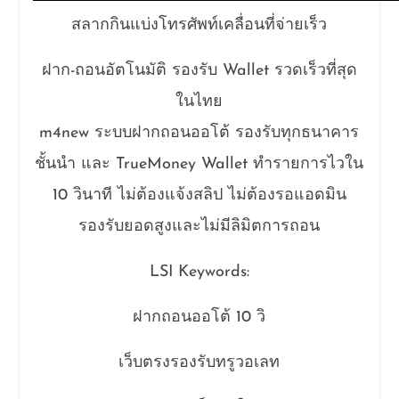
สลากกินแบ่งโทรศัพท์เคลื่อนที่จ่ายเร็ว
ฝาก-ถอนอัตโนมัติ รองรับ Wallet รวดเร็วที่สุด
ในไทย
m4new ระบบฝากถอนออโต้ รองรับทุกธนาคาร
ชั้นนำ และ TrueMoney Wallet ทำรายการไวใน
10 วินาที ไม่ต้องแจ้งสลิป ไม่ต้องรอแอดมิน
รองรับยอดสูงและไม่มีลิมิตการถอน
LSI Keywords:
ฝากถอนออโต้ 10 วิ
เว็บตรงรองรับทรูวอเลท