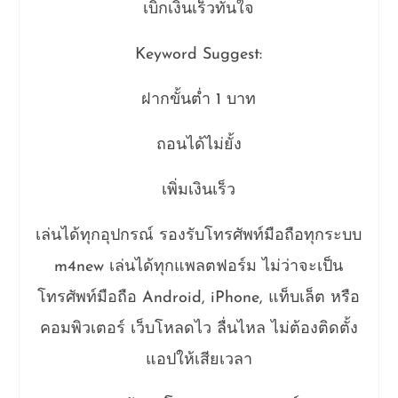
เบิกเงินเร็วทันใจ
Keyword Suggest:
ฝากขั้นต่ำ 1 บาท
ถอนได้ไม่ยั้ง
เพิ่มเงินเร็ว
เล่นได้ทุกอุปกรณ์ รองรับโทรศัพท์มือถือทุกระบบ
m4new เล่นได้ทุกแพลตฟอร์ม ไม่ว่าจะเป็น
โทรศัพท์มือถือ Android, iPhone, แท็บเล็ต หรือ
คอมพิวเตอร์ เว็บโหลดไว ลื่นไหล ไม่ต้องติดตั้ง
แอปให้เสียเวลา