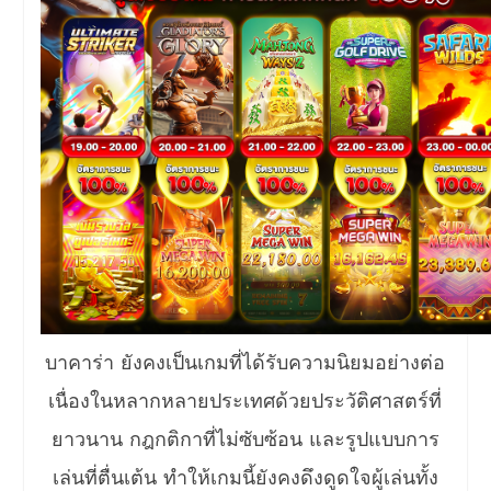
บาคาร่า ยังคงเป็นเกมที่ได้รับความนิยมอย่างต่อ
เนื่องในหลากหลายประเทศด้วยประวัติศาสตร์ที่
ยาวนาน กฎกติกาที่ไม่ซับซ้อน และรูปแบบการ
เล่นที่ตื่นเต้น ทำให้เกมนี้ยังคงดึงดูดใจผู้เล่นทั้ง