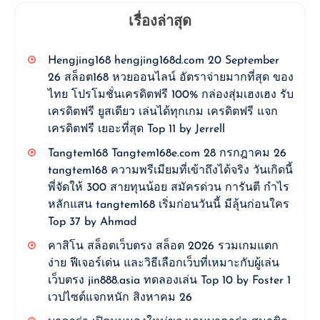
เรื่องล่าสุด
Hengjing168 hengjing168d.com 20 September
26 สล็อต168 หวยออนไลน์ อัตราจ่ายมากที่สุด ของ
ไทย โปรโมชั่นเครดิตฟรี 100% กล่องสุ่มเฮงเฮง รับ
เครดิตฟรี ยูสเดียว เล่นได้ทุกเกม เครดิตฟรี แจก
เครดิตฟรี เยอะที่สุด Top 11 by Jerrell
Tangtem168 Tangtem168e.com 28 กรกฎาคม 26
tangtem168 ความพรีเมียมที่เข้าถึงได้จริง วันเกิดนี้
พี่จัดให้ 300 สายทุนน้อย สมัครด่วน การันตี กำไร
หลักแสน tangtem168 เริ่มก่อนวันนี้ มีลุ้นก่อนใคร
Top 37 by Ahmad
คาสิโน สล็อตเว็บตรง สล็อต 2026 รวมเกมแตก
ง่าย ฟีเจอร์เด่น และวิธีเลือกเว็บที่เหมาะกับผู้เล่น
เว็บตรง jin888.asia ทดลองเล่น Top 10 by Foster 1
เวปไซต์แจกหนัก สิงหาคม 26