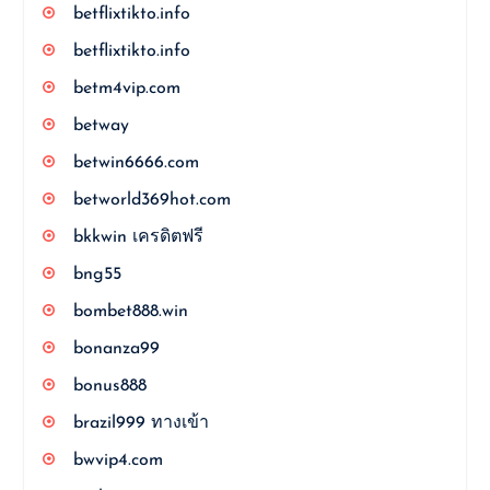
betflixtikto.info
betflixtikto.info
betm4vip.com
betway
betwin6666.com
betworld369hot.com
bkkwin เครดิตฟรี
bng55
bombet888.win
bonanza99
bonus888
brazil999 ทางเข้า
bwvip4.com