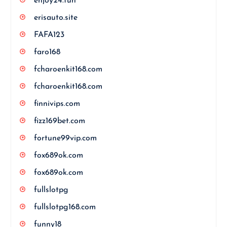
enjoy24.fun
erisauto.site
FAFA123
faro168
fcharoenkit168.com
fcharoenkit168.com
finnivips.com
fizz169bet.com
fortune99vip.com
fox689ok.com
fox689ok.com
fullslotpg
fullslotpg168.com
funny18