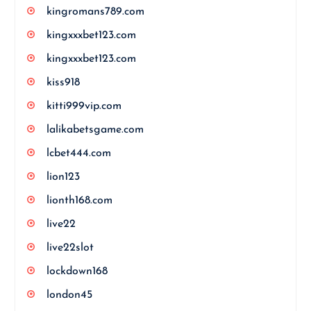
kingromans789.com
kingxxxbet123.com
kingxxxbet123.com
kiss918
kitti999vip.com
lalikabetsgame.com
lcbet444.com
lion123
lionth168.com
live22
live22slot
lockdown168
london45