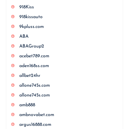
918Kiss
918kissauto
9kpluss.com
ABA
ABAGroup2
acebet789.com
aden168ss.com
allbet24hr
allone745s.com
allone745s.com
amb888
ambnovabet.com
argus16888.com