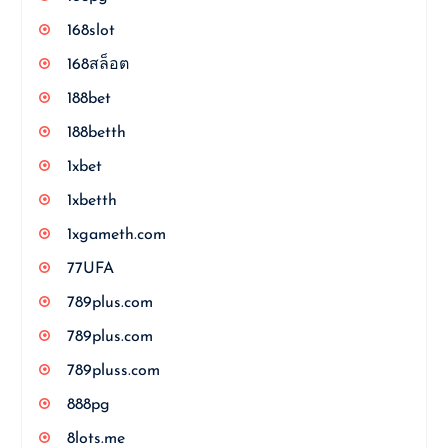
168slot
168สล็อต
188bet
188betth
1xbet
1xbetth
1xgameth.com
77UFA
789plus.com
789plus.com
789pluss.com
888pg
8lots.me