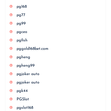
pg168
pg77
pg99
pgceo
pgfish
pggold168bet.com
pgheng
pgheng99
pgjoker auto
pgjoker auto
pgk44
PGSlot
pgslot168