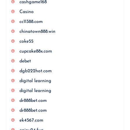
cashgame168
Casino
cc11388.com
chinatown888.win
coke55
cupcake88x.com
debet
dgb222hot.com
digital learning
digital learning
dr888bet.com
dr888bet.com
ek4567.com