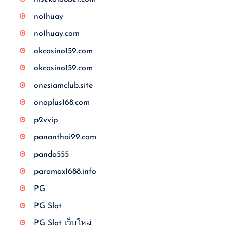
no1huay
no1huay.com
okcasino159.com
okcasino159.com
onesiamclub.site
onoplus168.com
p2vvip
pananthai99.com
panda555
paramax1688.info
PG
PG Slot
PG Slot เว็บใหม่