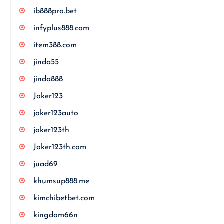
ib888pro.bet
infyplus888.com
item388.com
jinda55
jinda888
Joker123
joker123auto
joker123th
Joker123th.com
juad69
khumsup888.me
kimchibetbet.com
kingdom66n