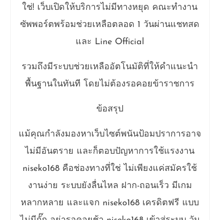
ใช่! เว็บเปิดให้บริการไม่มีทางหยุด คณะทำงาน
ซัพพอร์ตพร้อมช่วยเหลือตลอด 1 วันผ่านแชทสด
และ Line Official
รวมถึงมีระบบช่วยเหลืออัตโนมัติที่ให้คำแนะนำ
พื้นฐานในทันที โดยไม่ต้องรอคอยข้าราชการ
ข้อสรุป
แม้คุณกำลังมองหาเว็บไซต์พนันป้อมปราการอาจ
ไม่มีอันตราย และก็ตอบปัญหาการใช้แรงงาน
niseko168 คือช่องทางที่ใช่ ไม่เพียงแค่สมัครใช้
งานง่าย ระบบยังลื่นไหล ฝาก-ถอนเร็ว มีเกม
หลากหลาย และแจก niseko168 เครดิตฟรี แบบ