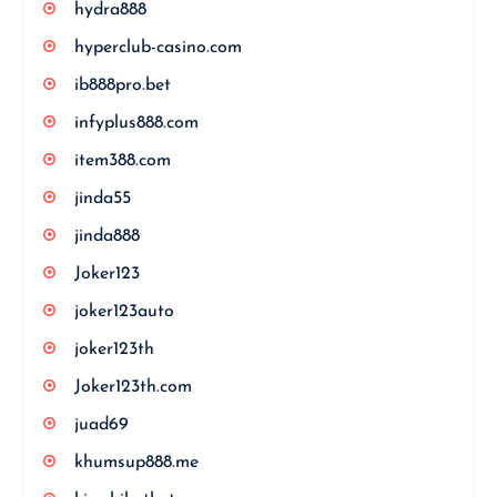
hydra888
hyperclub-casino.com
ib888pro.bet
infyplus888.com
item388.com
jinda55
jinda888
Joker123
joker123auto
joker123th
Joker123th.com
juad69
khumsup888.me