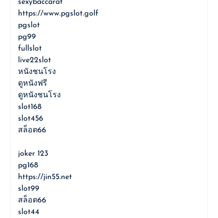
sexybaccarat
https://www.pgslot.golf
pgslot
pg99
fullslot
live22slot
หนังชนโรง
ดูหนังฟรี
ดูหนังชนโรง
slot168
slot456
สล็อต66
joker 123
pg168
https://jin55.net
slot99
สล็อต66
slot44