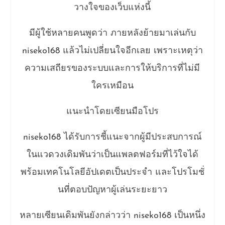
วางใจของเว็บแห่งนี้
มีผู้ใช้หลายคนพูดว่า ภายหลังย้ายมาเล่นกับ
niseko168 แล้วไม่เปลี่ยนใจอีกเลย เพราะเหตุว่า
ความเสถียรของระบบและการให้บริการที่ไม่มี
ใครเหมือน
แนะนำโดยเซียนมือโปร
niseko168 ได้รับการชี้แนะจากผู้มีประสบการณ์
ในแวดวงเดิมพันว่าเป็นแพลตฟอร์มที่ไว้ใจได้
พร้อมเทคโนโลยีอัปเดตเป็นประจำ และโปรโมชั่
นที่ตอบปัญหาผู้เล่นระยะยาว
หลายเซียนเดิมพันยังกล่าวว่า niseko168 เป็นหนึ่ง