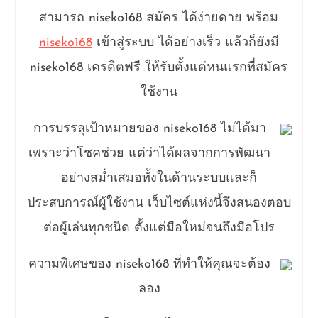
สามารถ niseko168 สมัคร ได้ง่ายดาย พร้อม
niseko168
เข้าสู่ระบบ ได้อย่างเร็ว แล้วก็ยังมี
niseko168 เครดิตฟรี ให้รับตั้งแต่หนแรกที่สมัคร
ใช้งาน
การบรรลุเป้าหมายของ niseko168 ไม่ได้มา
เพราะว่าโชคช่วย แต่ว่าได้ผลจากการพัฒนา
อย่างสม่ำเสมอทั้งในด้านระบบและก็
ประสบการณ์ผู้ใช้งาน เว็บไซต์แห่งนี้จึงสนองตอบ
ต่อผู้เล่นทุกชนิด ตั้งแต่มือใหม่จนถึงมือโปร
ความพิเศษของ niseko168 ที่ทำให้คุณจะต้อง
ลอง