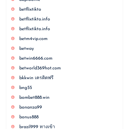
betflixtikto
betflixtikto.info
betflixtikto.info
betm4vip.com
betway
betwin6666.com
betworld369hot.com
bkkwin เครดิตฟรี
bng55
bombet888.win
bonanza99
bonus888
brazil999 ทางเข้า