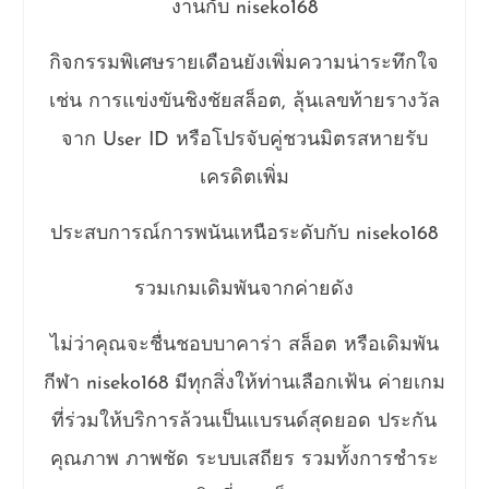
งานกับ niseko168
กิจกรรมพิเศษรายเดือนยังเพิ่มความน่าระทึกใจ
เช่น การแข่งขันชิงชัยสล็อต, ลุ้นเลขท้ายรางวัล
จาก User ID หรือโปรจับคู่ชวนมิตรสหายรับ
เครดิตเพิ่ม
ประสบการณ์การพนันเหนือระดับกับ niseko168
รวมเกมเดิมพันจากค่ายดัง
ไม่ว่าคุณจะชื่นชอบบาคาร่า สล็อต หรือเดิมพัน
กีฬา niseko168 มีทุกสิ่งให้ท่านเลือกเฟ้น ค่ายเกม
ที่ร่วมให้บริการล้วนเป็นแบรนด์สุดยอด ประกัน
คุณภาพ ภาพชัด ระบบเสถียร รวมทั้งการชำระ