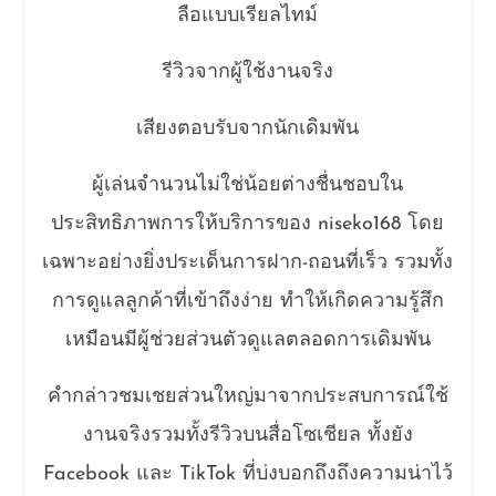
ลือแบบเรียลไทม์
รีวิวจากผู้ใช้งานจริง
เสียงตอบรับจากนักเดิมพัน
ผู้เล่นจำนวนไม่ใช่น้อยต่างชื่นชอบใน
ประสิทธิภาพการให้บริการของ niseko168 โดย
เฉพาะอย่างยิ่งประเด็นการฝาก-ถอนที่เร็ว รวมทั้ง
การดูแลลูกค้าที่เข้าถึงง่าย ทำให้เกิดความรู้สึก
เหมือนมีผู้ช่วยส่วนตัวดูแลตลอดการเดิมพัน
คำกล่าวชมเชยส่วนใหญ่มาจากประสบการณ์ใช้
งานจริงรวมทั้งรีวิวบนสื่อโซเชียล ทั้งยัง
Facebook และ TikTok ที่บ่งบอกถึงถึงความน่าไว้