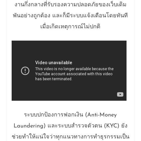
งานกึ่งกลางที่รับรองความปลอดภัยของเว็บเดิม
พันอย่างถูกต้อง และก็มีระบบแจ้งเตือนโดยทันที
เมื่อเกิดเหตุการณ์ไม่ปกติ
ระบบปกป้องการฟอกเงิน (Anti-Money
Laundering) และระบบสำรวจตัวตน (KYC) ยัง
ช่วยทำให้แน่ใจว่าทุกแนวทางการทำธุรกรรมเป็น