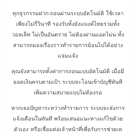
ทุกธุรกรรมฝาก-ถอนผ่านระบบอัตโนมัติ ใช้เวลา
เพียงไม่กี่วินาที รองรับทั้งยังแบงค์ไทยรวมทั้ง
วอลเล็ท ไม่เป็นอันตราย ไม่ต้องผ่านแอดไม่น ทั้ง
สามารถมองเรื่องราวทำรายการย้อนไปได้อย่าง
แจ่มแจ้ง
คุณยังสามารถตั้งค่าการถอนแบบอัตโนมัติ เมื่อมี
ยอดเงินครบตามเป้า ระบบจะโอนเข้าบัญชีทันที
เพิ่มความสบายแบบไม่ต้องรอ
หากเจอปัญหาระหว่างทำรายการ ระบบจะส่งการ
แจ้งเตือนในทันที พร้อมเสนอแนะทางแก้ไขด้วย
ตัวเอง หรือเชื่อมต่อเจ้าหน้าที่เพื่อรับการช่วยเห