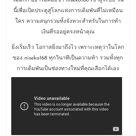
ไม่มีกั๊ก อย่ารอคอยช้า niseko168 เข้าสู่ระบบ วัน
นี้เพื่อเปิดประตูสู่โลกแห่งการเดิมพันที่ไม่เหมือน
ใคร ความสนุกรวมทั้งจังหวะสำหรับในการทำ
เงินที่รออยู่ตรงหน้าคุณ
ยิ่งเริ่มเร็ว โอกาสยิ่งมาถึงไว เพราะเหตุว่าในโลก
ของ niseko168 ทุกวินาทีเป็นความท้า รวมทั้งทุก
การเดิมพันเป็นช่องทางใหม่ที่คุณเลือกได้เอง