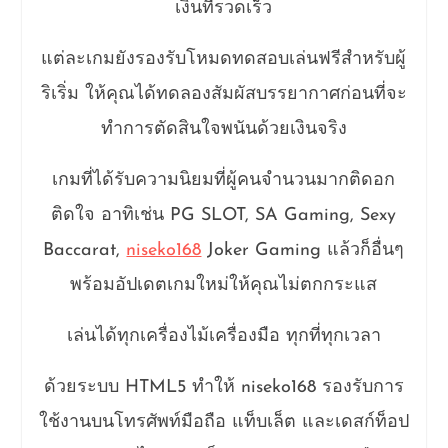
เงินที่รวดเร็ว
แต่ละเกมยังรองรับโหมดทดสอบเล่นฟรีสำหรับผู้
ริเริ่ม ให้คุณได้ทดลองสัมผัสบรรยากาศก่อนที่จะ
ทำการตัดสินใจพนันด้วยเงินจริง
เกมที่ได้รับความนิยมที่ผู้คนจำนวนมากติดอก
ติดใจ อาทิเช่น PG SLOT, SA Gaming, Sexy
Baccarat,
niseko168
Joker Gaming แล้วก็อื่นๆ
พร้อมอัปเดตเกมใหม่ให้คุณไม่ตกกระแส
เล่นได้ทุกเครื่องไม้เครื่องมือ ทุกที่ทุกเวลา
ด้วยระบบ HTML5 ทำให้ niseko168 รองรับการ
ใช้งานบนโทรศัพท์มือถือ แท็บเล็ต และเดสก์ท็อป