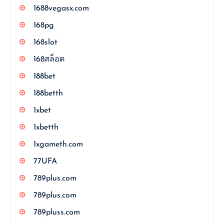
1688vegasx.com
168pg
168slot
168สล็อต
188bet
188betth
1xbet
1xbetth
1xgameth.com
77UFA
789plus.com
789plus.com
789pluss.com