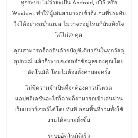
ทุกระบบ ไม่ว่าจะเป็น Android, iOS หรือ
Windows ทำให้ผู้เล่นสามารถเข้าถึงเกมที่ประทับ
ใจได้อย่างสม่ำเสมอ ไม่ว่าจะอยู่ไหนก็บันเทิงใจ
ได้ไม่สะดุด
คุณสามารถล็อกอินด้วยบัญชีเดียวกันในทุกวัสดุ
อุปกรณ์ แล้วก็ระบบจะจดจำข้อมูลของคุณโดย
อัตโนมัติ โดยไม่ต้องตั้งค่าบ่อยครั้ง
ไม่มีความจำเป็นที่จะต้องดาวน์โหลด
แอปพลิเคชันอะไรก็ตามก็สามารถเข้าเล่นผ่าน
เว็บเบราว์เซอร์ได้โดยทันที ออมพื้นที่รวมทั้งใช้
งานได้สบายยิ่งขึ้น
ระบบอัตโนมัติเร็ว