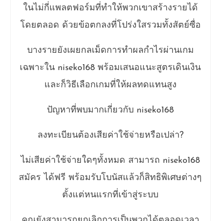
ในไม่กี่แพลตฟอร์มที่ทำให้พวกเขาสร้างรายได้
โดยตลอด ด้วยข้อตกลงที่โปร่งใสรวมทั้งสัตย์ซื่อ
บางรายยังเผยกลเม็ดการทำผลกำไรผ่านเกม
เฉพาะใน niseko168 พร้อมเสนอแนะสูตรเดินเงิน
และก็วิธีเลือกเกมที่ให้ผลทดแทนสูง
ปัญหาที่พบมากเกี่ยวกับ niseko168
ลงทะเบียนต้องเสียค่าใช้จ่ายหรือเปล่า?
ไม่เสียค่าใช้จ่ายใดๆทั้งหมด สามารถ niseko168
สมัคร ได้ฟรี พร้อมรับโบนัสแล้วก็สิทธิพิเศษต่างๆ
ตั้งแต่หนแรกที่เข้าสู่ระบบ
คุณยังสามารถยกเลิกการเป็นพวกได้ตลอดเวลา