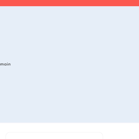
omain