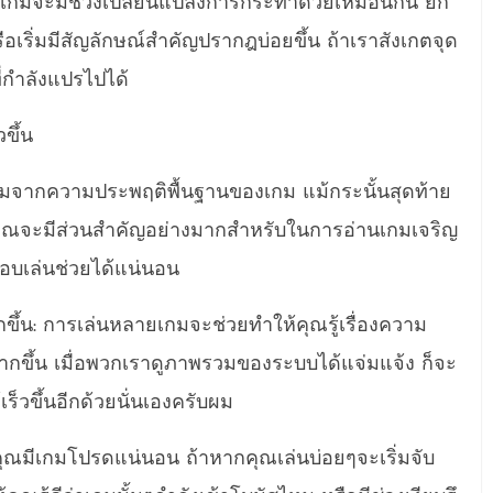
ทีเกมจะมีช่วงเปลี่ยนแปลงการกระทำด้วยเหมือนกัน ยก
ือเริ่มมีสัญลักษณ์สำคัญปรากฎบ่อยขึ้น ถ้าเราสังเกตจุด
ี่กำลังแปรไปได้
ขึ้น
่มจากความประพฤติพื้นฐานของเกม แม้กระนั้นสุดท้าย
ณจะมีส่วนสำคัญอย่างมากสำหรับในการอ่านเกมเจริญ
สอบเล่นช่วยได้แน่นอน
ากขึ้น: การเล่นหลายเกมจะช่วยทำให้คุณรู้เรื่องความ
กขึ้น เมื่อพวกเราดูภาพรวมของระบบได้แจ่มแจ้ง ก็จะ
็วขึ้นอีกด้วยนั่นเองครับผม
าคุณมีเกมโปรดแน่นอน ถ้าหากคุณเล่นบ่อยๆจะเริ่มจับ