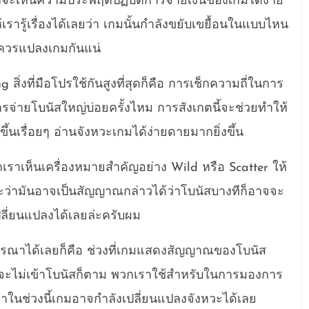
ะเห็นความประพฤติปฏิบัติการจ่ายเงินของเกมได้ง่าย
เรารู้เรื่องได้เลยว่า เกมนั้นกำลังขยับเขยื้อนในแบบไหน
อควรแปลงเกมกันแน่
สิ่งที่มือโปรใช้กันสูงที่สุดก็คือ การเช็กความถี่ในการ
การจ่ายโบนัสใหญ่บ่อยครั้งไหม การสังเกตนี้จะช่วยทำให้
เรื่อยๆ อ่านจังหวะเกมได้ง่ายดายมากยิ่งขึ้น
ราเห็นเครื่องหมายสำคัญอย่าง Wild หรือ Scatter ให้
ราะว่ามันอาจเป็นสัญญาณกล่าวได้ว่าโบนัสบางทีก็อาจจะ
ลี่ยนแปลงได้เลยล่ะครับผม
่พิจารณาได้เลยก็คือ ช่วงที่เกมแสดงสัญญาณของโบนัส
 แม้จะไม่เข้าโบนัสก็ตาม พวกเราใช้สำหรับในการมองการ
าในช่วงนี้เกมอาจกำลังเปลี่ยนแปลงจังหวะได้เลย