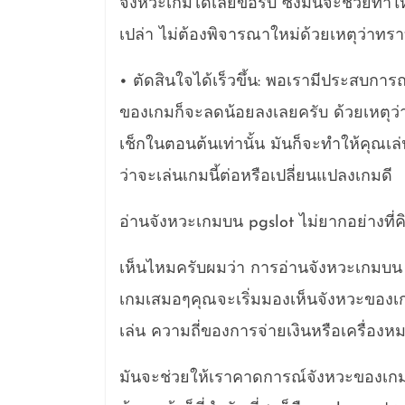
จังหวะเกมได้เลยขอรับ ซึ่งมันจะช่วยทำให้ค
เปล่า ไม่ต้องพิจารณาใหม่ด้วยเหตุว่าทรา
• ตัดสินใจได้เร็วขึ้น: พอเรามีประสบการ
ของเกมก็จะลดน้อยลงเลยครับ ด้วยเหตุว่าคุ
เช็กในตอนต้นเท่านั้น มันก็จะทำให้คุณเล่
ว่าจะเล่นเกมนี้ต่อหรือเปลี่ยนแปลงเกมดี
อ่านจังหวะเกมบน pgslot ไม่ยากอย่างที่ค
เห็นไหมครับผมว่า การอ่านจังหวะเกมบ
เกมเสมอๆคุณจะเริ่มมองเห็นจังหวะของเกมเ
เล่น ความถี่ของการจ่ายเงินหรือเครื่องห
มันจะช่วยให้เราคาดการณ์จังหวะของเกมเจ