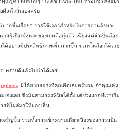
ุณรู้ดีว่าเกมนั้นๆกำลังเข้าโบนัสไหม หรือมีช่วงเงียบรึ
บดีแล้วนั่นเองครับ
ณ์มากขึ้นเรื่อยๆ การใช้เวลาสำหรับในการอ่านจังหวะ
ณรู้เรื่องจังหวะของเกมดีอยู่แล้ว เพียงแต่จำเป็นต้อง
นได้อย่างมีประสิทธิภาพเพิ่มมากขึ้น รวมทั้งเลือกได้เลย
ิด ทราบดีแล้วไปต่อได้เลย!
น
pgheng
มิได้ยากอย่างที่คุณคิดเลยครับผม ถ้าคุณเล่น
องเลย ซึ่งมันสามารถพินิจได้ตั้งแต่ช่วงแรกที่เราเริ่ม
มายที่โผล่มาให้มองเห็น
ริญขึ้น รวมทั้งการเช็กความเกี่ยวเนื่องของการสปิน