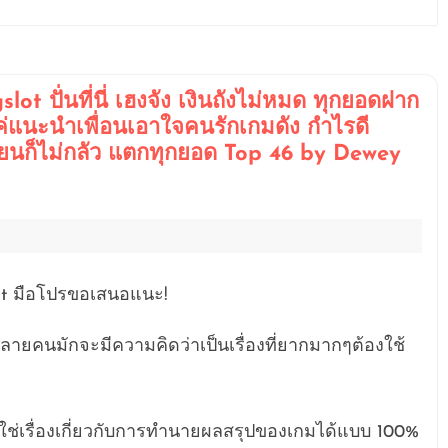
lot ปั่นที่นี่ เฮงจัง เงินถังไม่หมด ทุกยอดฝาก
ค่แนะนำเพื่อนเอาใจคนรักเกมดัง กำไรดี
ยนก็ไม่กลัว แตกทุกยอด Top 46 by Dewey
ot มือโปรขอเสนอแนะ!
ายคนมักจะมีความคิดว่าเป็นเรื่องที่ยากมากๆต้องใช้
ม่ใช่เรื่องเกี่ยวกับการทำนายผลสรุปของเกมได้แบบ 100%