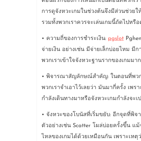
ตอนแรกของการเล่นมักเป็นตอนที่พวกเราจ
การดูจังหวะเกมในช่วงต้นจึงมีส่วนช่วยให้
รวมทั้งพวกเราควรจะเล่นเกมนี้ถัดไปหรื
• ความถี่ของการชำระเงิน:
pgslot
Pgheng 
จ่ายเงิน อย่างเช่น มีจ่ายเล็กบ่อยไหม มี
พวกเราเข้าใจจังหวะฐานรากของเกมมากขึ้น
• พิจารณาสัญลักษณ์สำคัญ: ในตอนที่พวกเ
พวกเราจำเอาไว้เลยว่า มันมากี่ครั้ง เพ
กำลังเดินทางมาหรือจังหวะเกมกำลังจะเป
• จังหวะของโบนัสที่เริ่มขยับ: อีกจุดที
ตัวอย่างเช่น Scatter โผล่บ่อยครั้งขึ้น
ไหลของเกมได้ด้วยเหมือนกัน เพราะเหตุว่