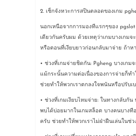
2. เช็กจังหวะการสปินตลอดของเกม pgh
นอกเหนือจากการมองทีแรกๆของ pgslot แ
เดียวกันครับผม ด้วยเหตุว่าเกมบางเกมจะ
หรือตอนที่เงียบยาวก่อนกลับมาจ่าย ถ้าหาก
• ช่วงที่เกมจ่ายชิดกัน: Pgheng บางเกมจ
แม้กระนั้นความต่อเนื่องของการจ่ายก็ทำ
ช่วยทำให้พวกเราตกลงใจพนันหรือปรับเบท
• ช่วงที่เกมเงียบไหมจ่าย: ในทางกลับกัน 
พบได้บ่อยมากในเกมสล็อต บางคนบางทีอา
ครับ ช่วยทำให้พวกเราไม่ฝ่าฝืนเล่นในช่วง