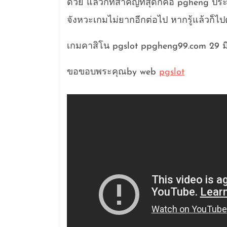
ด้วย แล้วก็ที่สำคัญที่สุดก็คือ pgheng 
จังหวะเกมไม่ยากอีกต่อไป หากรู้แล้วก็ไป
เกมคาสิโน pgslot ppgheng99.com 29 มี
ขอขอบพระคุณby web
pgslot