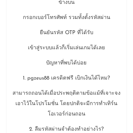
ข้างบน
กรอกเบอร์โทรศัพท์ รวมทั้งตั้งรหัสผ่าน
ยืนยันรหัส OTP ที่ได้รับ
เข้าสู่ระบบแล้วก็เริ่มเล่นเกมได้เลย
ปัญหาที่พบได้บ่อย
1. pgzeus88 เครดิตฟรี เบิกเงินได้ไหม?
สามารถถอนได้เมื่อประพฤติตามข้อแม้ที่เจาะจง
เอาไว้ในโปรโมชั่น โดยปกติจะมีการทำเทิร์น
โอเวอร์ก่อนถอน
2. ลืมรหัสผ่านจำต้องทำอย่างไร?