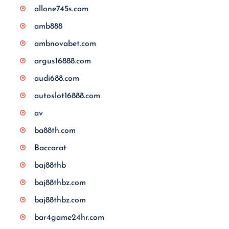
allone745s.com
amb888
ambnovabet.com
argus16888.com
audi688.com
autoslot16888.com
av
ba88th.com
Baccarat
baj88thb
baj88thbz.com
baj88thbz.com
bar4game24hr.com