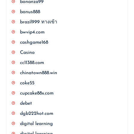
bonanza99
bonus888
brazil999 ทางเข้า
bwvip4.com
cashgame168
Casino
cc11388.com
chinatown888.win
coke55
cupcake88x.com
debet
dgb222hot.com
digital learning
digital learning