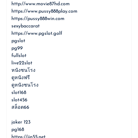
http://www.movie87hd.com
https://www.pussy888play.com
https://pussy888win.com
sexybaccarat
https://www.pgslot.golf
pgslot
pg99
fullslot
live22slot
หนังชนโรง
ดูหนังฟรี
ดูหนังชนโรง
slot168
slot456
สล็อต66
joker 123
pg168
https://jin55.net