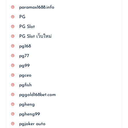
paramax1688.info
PG
PG Slot
PG Slot เว็บใหม่
pg168
pg77
pg99
pgceo
pgfish
pggold168bet.com
pgheng
pgheng99
pgjoker auto