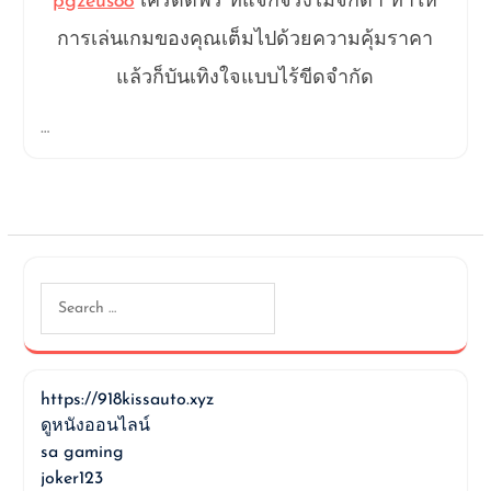
pgzeus88
เครดิตฟรี ที่แจกจริงไม่จกตา ทำให้
การเล่นเกมของคุณเต็มไปด้วยความคุ้มราคา
แล้วก็บันเทิงใจแบบไร้ขีดจำกัด
…
Search
for:
https://918kissauto.xyz
ดูหนังออนไลน์
sa gaming
joker123