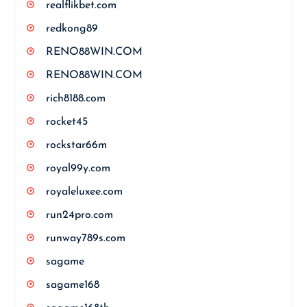
realflikbet.com
redkong89
RENO88WIN.COM
RENO88WIN.COM
rich8188.com
rocket45
rockstar66m
royal99y.com
royaleluxee.com
run24pro.com
runway789s.com
sagame
sagame168