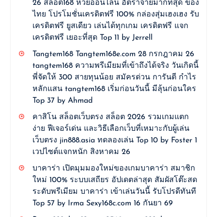
26 สล็อต168 หวยออนไลน์ อัตราจ่ายมากที่สุด ของ
ไทย โปรโมชั่นเครดิตฟรี 100% กล่องสุ่มเฮงเฮง รับ
เครดิตฟรี ยูสเดียว เล่นได้ทุกเกม เครดิตฟรี แจก
เครดิตฟรี เยอะที่สุด Top 11 by Jerrell
Tangtem168 Tangtem168e.com 28 กรกฎาคม 26
tangtem168 ความพรีเมียมที่เข้าถึงได้จริง วันเกิดนี้
พี่จัดให้ 300 สายทุนน้อย สมัครด่วน การันตี กำไร
หลักแสน tangtem168 เริ่มก่อนวันนี้ มีลุ้นก่อนใคร
Top 37 by Ahmad
คาสิโน สล็อตเว็บตรง สล็อต 2026 รวมเกมแตก
ง่าย ฟีเจอร์เด่น และวิธีเลือกเว็บที่เหมาะกับผู้เล่น
เว็บตรง jin888.asia ทดลองเล่น Top 10 by Foster 1
เวปไซต์แจกหนัก สิงหาคม 26
บาคาร่า เปิดมุมมองใหม่ของเกมบาคาร่า สมาชิก
ใหม่ 100% ระบบเสถียร อัปเดตล่าสุด สัมผัสโต๊ะสด
ระดับพรีเมียม บาคาร่า เข้าเล่นวันนี้ รับโปรดีทันที
Top 57 by Irma Sexy168c.com 16 กันยา 69