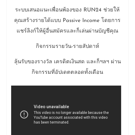
ระบบเสนอแนะเพื่อนพ้องของ RUN24 ช่วยให้
คุณสร้างรายได้แบบ Passive Income โดยการ
แชร์ลิงก์ให้ผู้อื่นสมัครและก็เล่นผ่านบัญชีคุณ
กิจกรรมรายวัน-รายสัปดาห์
ลุ้นรับของรางวัล เครดิตเงินสด และก็ฯลฯ ผ่าน
กิจกรรมที่อัปเดตตลอดทั้งเดือน