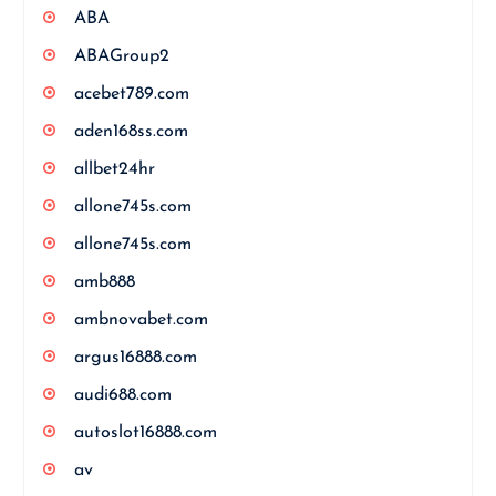
ABA
ABAGroup2
acebet789.com
aden168ss.com
allbet24hr
allone745s.com
allone745s.com
amb888
ambnovabet.com
argus16888.com
audi688.com
autoslot16888.com
av