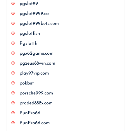
pgslot99
pgslot9999.co
pgslot999bets.com
pgslotfish
Pgslotth
pgx62game.com
pgzeus88win.com
play97vip.com
pokbet
porsche999.com
proded888x.com
PunPro66
PunPro66.com