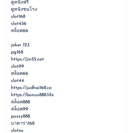
ดูหนังฟรี
ดูหนังชนโรง
slot168
slot456
สล็อต66
joker 123
pg168
https://jin55.net
slot99
สล็อต66
slot44
https://judhai168.co
https://bonus888.life
สล็อต888
สล็อต99
pussy888
บาคาร่า168
slotxo