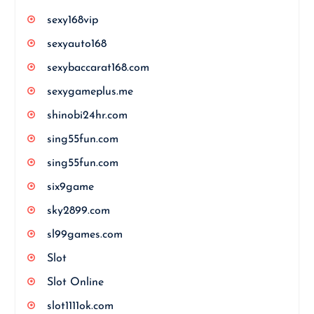
sexy168vip
sexyauto168
sexybaccarat168.com
sexygameplus.me
shinobi24hr.com
sing55fun.com
sing55fun.com
six9game
sky2899.com
sl99games.com
Slot
Slot Online
slot1111ok.com