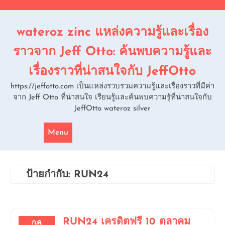
Skip
to
content
wateroz zinc แหล่งความรู้และเรื่อง
ราวจาก Jeff Otto: ค้นพบความรู้และ
เรื่องราวที่น่าสนใจกับ JeffOtto
https://jeffotto.com เป็นแหล่งรวบรวมความรู้และเรื่องราวที่มีค่า
จาก Jeff Otto ที่น่าสนใจ เรียนรู้และค้นพบความรู้ที่น่าสนใจกับ
JeffOtto wateroz silver
Menu
ป้ายกำกับ:
RUN24
RUN24 เครดิตฟรี 10 ตุลาคม
ก.ค.