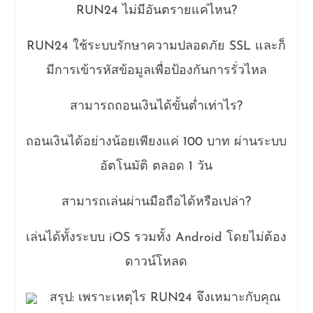
RUN24 ไม่มีอันตรายแค่ไหน?
RUN24 ใช้ระบบรักษาความปลอดภัย SSL และก็
มีการเข้ารหัสข้อมูลเพื่อป้องกันการรั่วไหล
สามารถถอนเงินได้ขั้นต่ำเท่าไร?
ถอนเงินได้อย่างน้อยเพียงแค่ 100 บาท ผ่านระบบ
อัตโนมัติ ตลอด 1 วัน
สามารถเล่นผ่านมือถือได้หรือเปล่า?
เล่นได้ทั้งระบบ iOS รวมทั้ง Android โดยไม่ต้อง
ดาวน์โหลด
สรุป: เพราะเหตุไร RUN24 จึงเหมาะกับคุณ