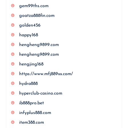
gem99ths.com
goatza888fin.com
golden456
happy168
hengheng9899.com
hengheng9899.com
hengjing168
https://www.mfj889xx.com/
hydra888
hyperclub-casino.com
ib888pro.bet
infyplus888.com
item388.com