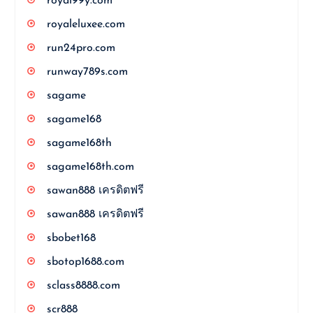
royal99y.com
royaleluxee.com
run24pro.com
runway789s.com
sagame
sagame168
sagame168th
sagame168th.com
sawan888 เครดิตฟรี
sawan888 เครดิตฟรี
sbobet168
sbotop1688.com
sclass8888.com
scr888