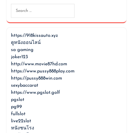
Search
for:
https://918kissauto.xyz
ดูหนังออนไลน์
sa gaming
joker123
http://www.movie87hd.com
https://www.pussy888play.com
https://pussy888win.com
sexybaccarat
https://www.pgslot.golf
pgslot
pg99
fullslot
live22slot
หนังชนโรง