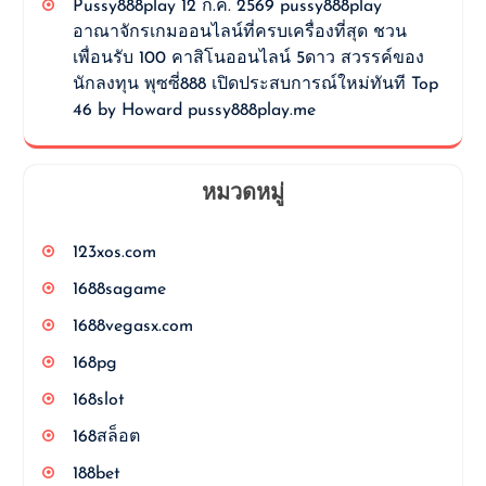
Pussy888play 12 ก.ค. 2569 pussy888play
อาณาจักรเกมออนไลน์ที่ครบเครื่องที่สุด ชวน
เพื่อนรับ 100 คาสิโนออนไลน์ 5ดาว สวรรค์ของ
นักลงทุน พุซซี่888 เปิดประสบการณ์ใหม่ทันที Top
46 by Howard pussy888play.me
หมวดหมู่
123xos.com
1688sagame
1688vegasx.com
168pg
168slot
168สล็อต
188bet