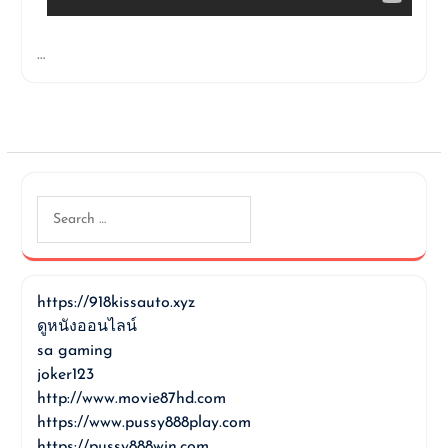
…
Search
for:
https://918kissauto.xyz
ดูหนังออนไลน์
sa gaming
joker123
http://www.movie87hd.com
https://www.pussy888play.com
https://pussy888win.com