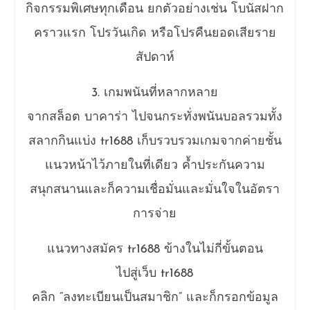
กิจกรรมพิเศษทุกเดือน ยกตัวอย่างเช่น โบนัสฝาก
คราวแรก โปรวันเกิด หรือโปรคืนยอดเสียราย
สัปดาห์
3. เกมพนันที่หลากหลาย
จากสล็อต บาคาร่า ไปจนกระทั่งพนันบอลรวมทั้ง
สลากกินแบ่ง tr1688 เก็บรวบรวมเกมจากค่ายชั้น
แนวหน้าไว้ภายในที่เดียว ค้ำประกันความ
สนุกสนานและก็ความเชื่อมั่นและมั่นใจในอัตรา
การจ่าย
แนวทางสมัคร tr1688 ข้างในไม่กี่ขั้นตอน
ไปสู่เว็บ tr1688
คลิก “ลงทะเบียนเป็นสมาชิก” และก็กรอกข้อมูล