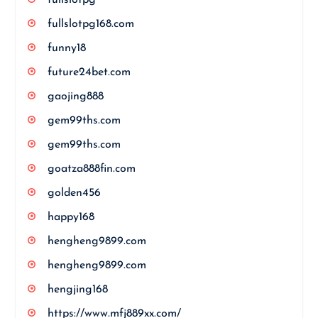
fullslotpg
fullslotpg168.com
funny18
future24bet.com
gaojing888
gem99ths.com
gem99ths.com
goatza888fin.com
golden456
happy168
hengheng9899.com
hengheng9899.com
hengjing168
https://www.mfj889xx.com/