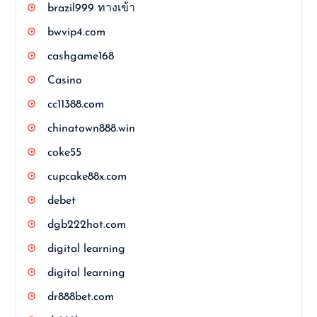
brazil999 ทางเข้า
bwvip4.com
cashgame168
Casino
cc11388.com
chinatown888.win
coke55
cupcake88x.com
debet
dgb222hot.com
digital learning
digital learning
dr888bet.com