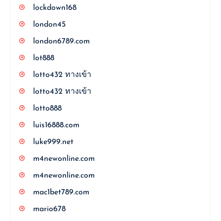
lockdown168
london45
london6789.com
lot888
lotto432 ทางเข้า
lotto432 ทางเข้า
lotto888
luis16888.com
luke999.net
m4newonline.com
m4newonline.com
mac1bet789.com
mario678