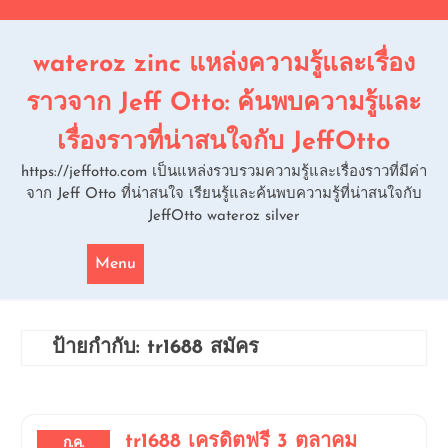
Skip
to
content
wateroz zinc แหล่งความรู้และเรื่อง
ราวจาก Jeff Otto: ค้นพบความรู้และ
เรื่องราวที่น่าสนใจกับ JeffOtto
https://jeffotto.com เป็นแหล่งรวบรวมความรู้และเรื่องราวที่มีค่า
จาก Jeff Otto ที่น่าสนใจ เรียนรู้และค้นพบความรู้ที่น่าสนใจกับ
JeffOtto wateroz silver
Menu
ป้ายกำกับ:
tr1688 สมัคร
tr1688 เครดิตฟรี 3 ตุลาคม
ก.ค.