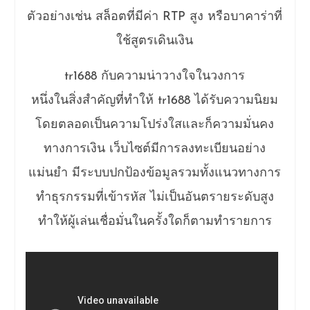
ตัวอย่างเช่น สล็อตที่มีค่า RTP สูง หรือบาคาร่าที่
ใช้สูตรเดินเงิน
tr1688 กับความน่าวางใจในวงการ
หนึ่งในสิ่งสำคัญที่ทำให้ tr1688 ได้รับความนิยม
โดยตลอดเป็นความโปร่งใสและก็ความมั่นคง
ทางการเงิน เว็บไซต์มีการลงทะเบียนอย่าง
แม่นยำ มีระบบปกป้องข้อมูลรวมทั้งแนวทางการ
ทำธุรกรรมที่เข้ารหัส ไม่เป็นอันตรายระดับสูง
ทำให้ผู้เล่นเชื่อมั่นในครั้งใดก็ตามทำรายการ