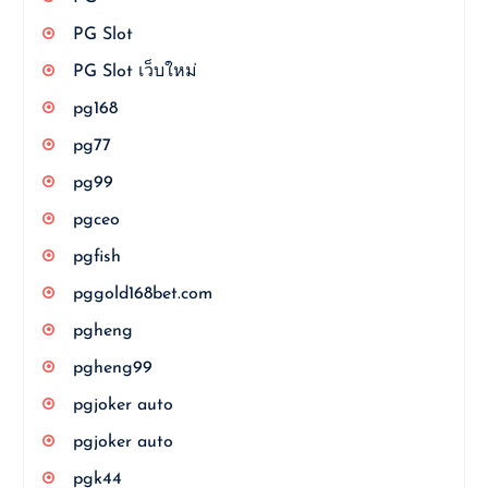
PG Slot
PG Slot เว็บใหม่
pg168
pg77
pg99
pgceo
pgfish
pggold168bet.com
pgheng
pgheng99
pgjoker auto
pgjoker auto
pgk44