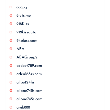
888pg
8lots.me
918Kiss
918kissauto
9kpluss.com
ABA
ABAGroup2
acebet789.com
aden168ss.com
allbet24hr
allone745s.com
allone745s.com
amb888