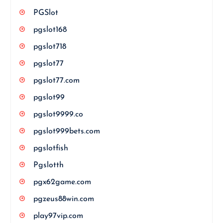
PGSlot
pgslot168
pgslot718
pgslot77
pgslot77.com
pgslot99
pgslot9999.co
pgslot999bets.com
pgslotfish
Pgslotth
pgx62game.com
pgzeus88win.com
play97vip.com