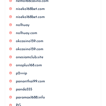
nemo168casino.com
niseko168bet.com
niseko168bet.com
no1huay
no1huay.com
okcasino159.com
okcasino159.com
onesiamclub.site
onoplus168.com
p2vvip
pananthai99.com
panda555
paramax1688.info
PG