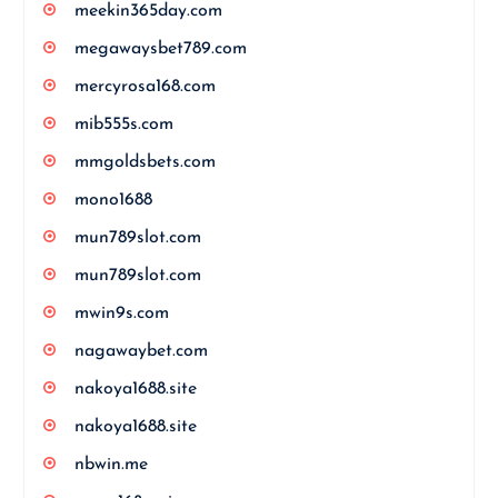
meekin365day.com
megawaysbet789.com
mercyrosa168.com
mib555s.com
mmgoldsbets.com
mono1688
mun789slot.com
mun789slot.com
mwin9s.com
nagawaybet.com
nakoya1688.site
nakoya1688.site
nbwin.me