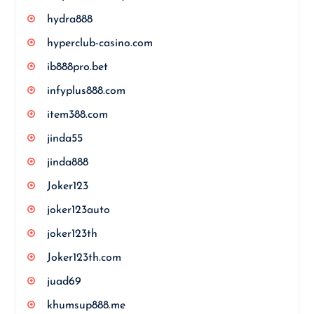
hydra888
hyperclub-casino.com
ib888pro.bet
infyplus888.com
item388.com
jinda55
jinda888
Joker123
joker123auto
joker123th
Joker123th.com
juad69
khumsup888.me