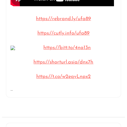
https://rebrand.ly/ufa89
https://cutly.info/ufa89
https://bitt.to/4na13n
https://shorturl.asia/dnx7h
https://t.co/w2eqvLnpx2
…