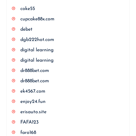
coke55
cupcake88x.com
debet
dgb222hot.com
digital learning
digital learning
dr888bet.com
dr888bet.com
ek4567.com
enjoy24.fun
erisauto.site
FAFA123
faro168