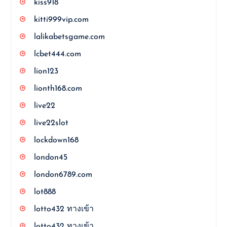
kiss918
kitti999vip.com
lalikabetsgame.com
lcbet444.com
lion123
lionth168.com
live22
live22slot
lockdown168
london45
london6789.com
lot888
lotto432 ทางเข้า
lotto432 ทางเข้า