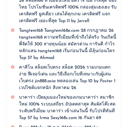
26 สล็อต168 หวยออนไลน์ อัตราจ่ายมากที่สุด ของ
ไทย โปรโมชั่นเครดิตฟรี 100% กล่องสุ่มเฮงเฮง รับ
เครดิตฟรี ยูสเดียว เล่นได้ทุกเกม เครดิตฟรี แจก
เครดิตฟรี เยอะที่สุด Top 11 by Jerrell
Tangtem168 Tangtem168e.com 28 กรกฎาคม 26
tangtem168 ความพรีเมียมที่เข้าถึงได้จริง วันเกิดนี้
พี่จัดให้ 300 สายทุนน้อย สมัครด่วน การันตี กำไร
หลักแสน tangtem168 เริ่มก่อนวันนี้ มีลุ้นก่อนใคร
Top 37 by Ahmad
คาสิโน สล็อตเว็บตรง สล็อต 2026 รวมเกมแตก
ง่าย ฟีเจอร์เด่น และวิธีเลือกเว็บที่เหมาะกับผู้เล่น
เว็บตรง jin888.asia ทดลองเล่น Top 10 by Foster 1
เวปไซต์แจกหนัก สิงหาคม 26
บาคาร่า เปิดมุมมองใหม่ของเกมบาคาร่า สมาชิก
ใหม่ 100% ระบบเสถียร อัปเดตล่าสุด สัมผัสโต๊ะสด
ระดับพรีเมียม บาคาร่า เข้าเล่นวันนี้ รับโปรดีทันที
Top 57 by Irma Sexy168c.com 16 กันยา 69