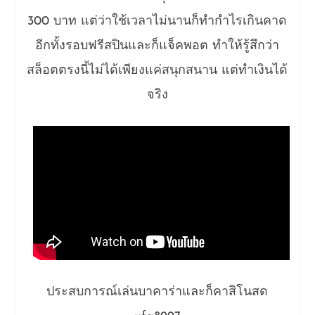
300 บาท แต่ว่าใช้เวลาไม่นานก็ทำกำไรเกินคาด
อีกทั้งรอบฟรีสปินและก็แจ็คพอต ทำให้รู้สึกว่า
สล็อตตรงนี้ไม่ได้เพียงแค่สนุกสนาน แต่ทำเงินได้
จริง
ประสบการณ์เล่นบาคาร่าและก็คาสิโนสด