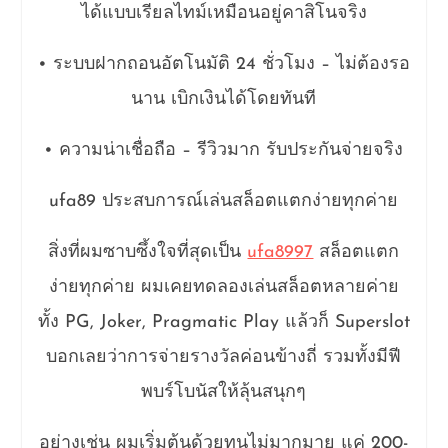
ได้แบบเรียลไทม์เหมือนอยู่คาสิโนจริง
• ระบบฝากถอนอัตโนมัติ 24 ชั่วโมง – ไม่ต้องรอ
นาน เบิกเงินได้โดยทันที
• ความน่าเชื่อถือ – รีวิวมาก รับประกันจ่ายจริง
ufa89 ประสบการณ์เล่นสล็อตแตกง่ายทุกค่าย
สิ่งที่ผมซาบซึ้งใจที่สุดเป็น
ufa8997
สล็อตแตก
ง่ายทุกค่าย ผมเคยทดลองเล่นสล็อตหลายค่าย
ทั้ง PG, Joker, Pragmatic Play แล้วก็ Superslot
บอกเลยว่าการจ่ายรางวัลค่อนข้างถี่ รวมทั้งมีฟี
พบร์โบนัสให้ลุ้นสนุกๆ
อย่างเช่น ผมเริ่มต้นด้วยทุนไม่มากมาย แค่ 200-