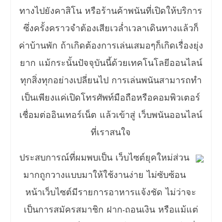
ทางไปยังคาสิโน หรือร้านค้าพนันที่เปิดให้บริการ
ซึ่งครั้งคราวจำต้องเสียเวล่ำเวลาเดินทางแล้วก็
ค่าบ้านพัก ถ้าเกิดต้องการเล่นเสมอๆก็เกิดเรื่องยุ่ง
ยาก แม้กระนั้นปัจจุบันนี้ด้วยเทคโนโลยีออนไลน์
ทุกสิ่งทุกอย่างเปลี่ยนไป การเล่นพนันสามารถทำ
เป็นเพียงแค่เปิดโทรศัพท์มือถือหรือคอมพิวเตอร์
เชื่อมต่ออินเทอร์เน็ต แล้วเข้าสู่ เว็บพนันออนไลน์
ที่เราสนใจ
ประสบการณ์ที่ผมพบเป็น เว็บไซต์ยุคใหม่ส่วน
มากถูกวางแบบมาให้ใช้งานง่าย ไม่ซับซ้อน
หน้าเว็บไซต์มีรายการอาหารแจ้งชัด ไม่ว่าจะ
เป็นการสมัครสมาชิก ฝาก-ถอนเงิน หรือแม้แต่