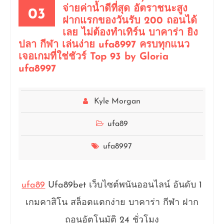
จ่ายค่าน้ำดีที่สุด อัตราชนะสูง
03
ฝากแรกของวันรับ 200 ถอนได้
เลย ไม่ต้องทำเทิร์น บาคาร่า ยิง
ปลา กีฬา เล่นง่าย ufa8997 ครบทุกแนว
เจอเกมที่ใช่ชัวร์ Top 93 by Gloria
ufa8997
Kyle Morgan
ufa89
ufa8997
ufa89
Ufa89bet เว็บไซต์พนันออนไลน์ อันดับ 1
เกมคาสิโน สล็อตแตกง่าย บาคาร่า กีฬา ฝาก
ถอนอัตโนมัติ 24 ชั่วโมง