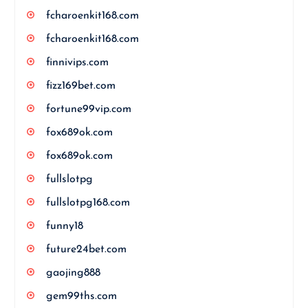
fcharoenkit168.com
fcharoenkit168.com
finnivips.com
fizz169bet.com
fortune99vip.com
fox689ok.com
fox689ok.com
fullslotpg
fullslotpg168.com
funny18
future24bet.com
gaojing888
gem99ths.com