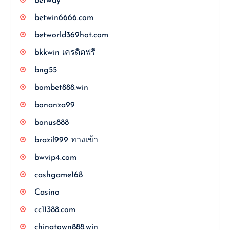
betway
betwin6666.com
betworld369hot.com
bkkwin เครดิตฟรี
bng55
bombet888.win
bonanza99
bonus888
brazil999 ทางเข้า
bwvip4.com
cashgame168
Casino
cc11388.com
chinatown888.win