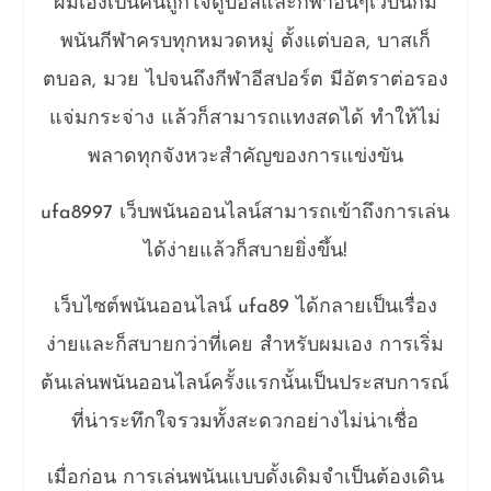
ผมเองเป็นคนถูกใจดูบอลและกีฬาอื่นๆเว็บนี้ก็มี
พนันกีฬาครบทุกหมวดหมู่ ตั้งแต่บอล, บาสเก็
ตบอล, มวย ไปจนถึงกีฬาอีสปอร์ต มีอัตราต่อรอง
แจ่มกระจ่าง แล้วก็สามารถแทงสดได้ ทำให้ไม่
พลาดทุกจังหวะสำคัญของการแข่งขัน
ufa8997 เว็บพนันออนไลน์สามารถเข้าถึงการเล่น
ได้ง่ายแล้วก็สบายยิ่งขึ้น!
เว็บไซต์พนันออนไลน์ ufa89 ได้กลายเป็นเรื่อง
ง่ายและก็สบายกว่าที่เคย สำหรับผมเอง การเริ่ม
ต้นเล่นพนันออนไลน์ครั้งแรกนั้นเป็นประสบการณ์
ที่น่าระทึกใจรวมทั้งสะดวกอย่างไม่น่าเชื่อ
เมื่อก่อน การเล่นพนันแบบดั้งเดิมจำเป็นต้องเดิน