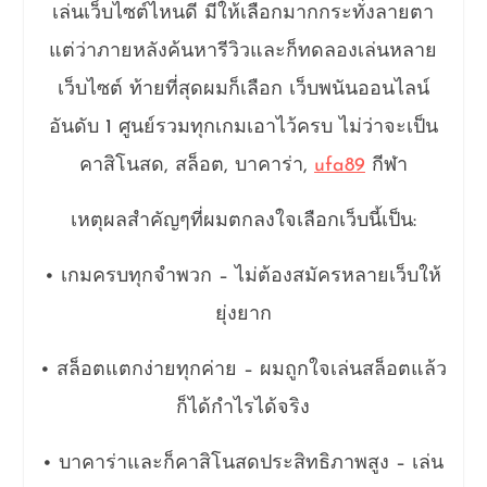
เล่นเว็บไซต์ไหนดี มีให้เลือกมากกระทั่งลายตา
แต่ว่าภายหลังค้นหารีวิวและก็ทดลองเล่นหลาย
เว็บไซต์ ท้ายที่สุดผมก็เลือก เว็บพนันออนไลน์
อันดับ 1 ศูนย์รวมทุกเกมเอาไว้ครบ ไม่ว่าจะเป็น
คาสิโนสด, สล็อต, บาคาร่า,
ufa89
กีฬา
เหตุผลสำคัญๆที่ผมตกลงใจเลือกเว็บนี้เป็น:
• เกมครบทุกจำพวก – ไม่ต้องสมัครหลายเว็บให้
ยุ่งยาก
• สล็อตแตกง่ายทุกค่าย – ผมถูกใจเล่นสล็อตแล้ว
ก็ได้กำไรได้จริง
• บาคาร่าและก็คาสิโนสดประสิทธิภาพสูง – เล่น