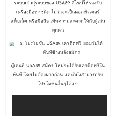
ระบบเข้าสู่ระบบของ USA89 ดีไซน์ให้รองรับ
เครื่องมือทุกชนิด ไม่ว่าจะเป็นคอมพิวเตอร์
แท็บเล็ต หรือมือถือ เพิ่มความสะดวกให้กับผู้เล่น
ทุกคน
2. โปรโมชั่น USA89 เครดิตฟรี ยอมรับได้
ทันทีข้างหลังสมัคร
ผู้เล่นที่ USA89 สมัคร ใหม่จะได้รับเครดิตฟรีใน
ทันที โดยไม่ต้องฝากก่อน และก็ยังสามารถรับ
โปรโมชั่นอื่นๆได้แก่: