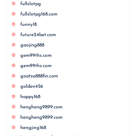
fullslotpg
fullslotpg168.com
funny18
future24bet.com
gaojing888
gem99ths.com
gem99ths.com
goatza888fin.com
golden456
happy168
hengheng9899.com
hengheng9899.com
hengjing168