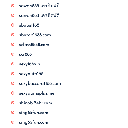
sawan888 เครดิตฟรี
sawan888 เครดิตฟรี
sbobet168
sbotop1688.com
sclass8888.com
scr888
sexy168vip
sexyauto168
sexybaccarat168.com
sexygameplus.me
shinobi24hr.com
sing55fun.com
sing55fun.com