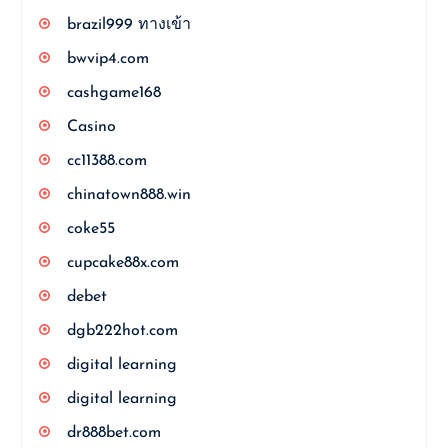
brazil999 ทางเข้า
bwvip4.com
cashgame168
Casino
cc11388.com
chinatown888.win
coke55
cupcake88x.com
debet
dgb222hot.com
digital learning
digital learning
dr888bet.com