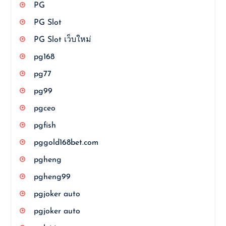
PG
PG Slot
PG Slot เว็บใหม่
pg168
pg77
pg99
pgceo
pgfish
pggold168bet.com
pgheng
pgheng99
pgjoker auto
pgjoker auto