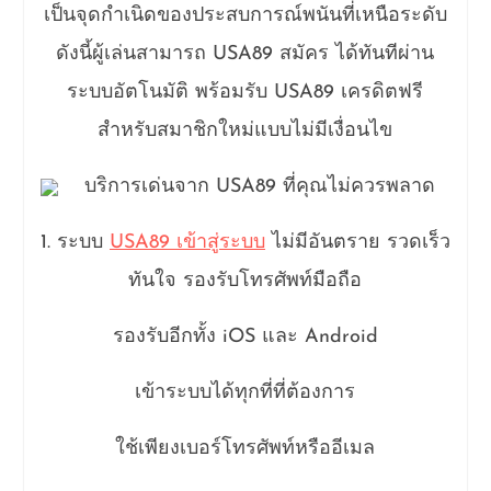
เป็นจุดกำเนิดของประสบการณ์พนันที่เหนือระดับ
ดังนี้ผู้เล่นสามารถ USA89 สมัคร ได้ทันทีผ่าน
ระบบอัตโนมัติ พร้อมรับ USA89 เครดิตฟรี
สำหรับสมาชิกใหม่แบบไม่มีเงื่อนไข
บริการเด่นจาก USA89 ที่คุณไม่ควรพลาด
1. ระบบ
USA89 เข้าสู่ระบบ
ไม่มีอันตราย รวดเร็ว
ทันใจ รองรับโทรศัพท์มือถือ
รองรับอีกทั้ง iOS และ Android
เข้าระบบได้ทุกที่ที่ต้องการ
ใช้เพียงเบอร์โทรศัพท์หรืออีเมล