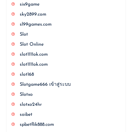
six9game
sky2899.com
sl99games.com
Slot
Slot Online
slot1111ok.com
slot1111ok.com
slot168
Slotgame666 เข้าสู่ระบบ
Slotxo
slotxo24hr
soibet
spbetflik888.com