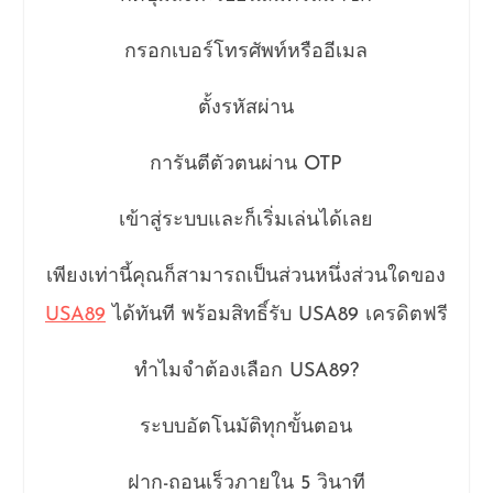
กรอกเบอร์โทรศัพท์หรืออีเมล
ตั้งรหัสผ่าน
การันตีตัวตนผ่าน OTP
เข้าสู่ระบบและก็เริ่มเล่นได้เลย
เพียงเท่านี้คุณก็สามารถเป็นส่วนหนึ่งส่วนใดของ
USA89
ได้ทันที พร้อมสิทธิ์รับ USA89 เครดิตฟรี
ทำไมจำต้องเลือก USA89?
ระบบอัตโนมัติทุกขั้นตอน
ฝาก-ถอนเร็วภายใน 5 วินาที