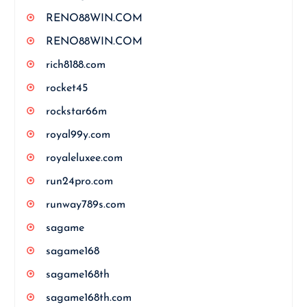
RENO88WIN.COM
RENO88WIN.COM
rich8188.com
rocket45
rockstar66m
royal99y.com
royaleluxee.com
run24pro.com
runway789s.com
sagame
sagame168
sagame168th
sagame168th.com