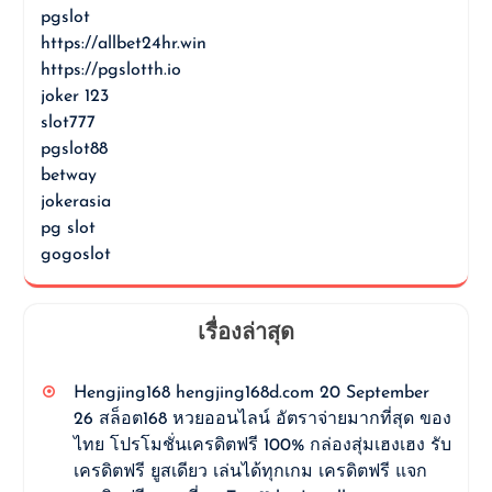
pgslot
https://allbet24hr.win
https://pgslotth.io
joker 123
slot777
pgslot88
betway
jokerasia
pg slot
gogoslot
เรื่องล่าสุด
Hengjing168 hengjing168d.com 20 September
26 สล็อต168 หวยออนไลน์ อัตราจ่ายมากที่สุด ของ
ไทย โปรโมชั่นเครดิตฟรี 100% กล่องสุ่มเฮงเฮง รับ
เครดิตฟรี ยูสเดียว เล่นได้ทุกเกม เครดิตฟรี แจก