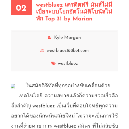
westbluez เครดิตฟรี มันส์ไม่มี
02
เบื่อระบบโยกอัตโนมัติโบนัสไม่
พัก Top 31 by Marian
Kyle Morgan
westbluez168bet.com
westbluez
ในสมัยดิจิทัลที่ทุกๆอย่างขับเคลื่อนด้วย
เทคโนโลยี ความสบายแล้วก็ความรวดเร็วคือ
สิ่งสำคัญ westbluez เป็นเว็บที่ตอบโจทย์ทุกความ
อยากได้ของนักพนันสมัยใหม่ ไม่ว่าจะเป็นการใช้
งานที่ง่ายดาย การ westbluez สมัคร ที่ไม่สลับซับ