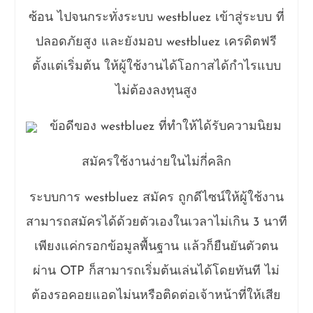
ซ้อน ไปจนกระทั่งระบบ westbluez เข้าสู่ระบบ ที่
ปลอดภัยสูง และยังมอบ westbluez เครดิตฟรี
ตั้งแต่เริ่มต้น ให้ผู้ใช้งานได้โอกาสได้กำไรแบบ
ไม่ต้องลงทุนสูง
ข้อดีของ westbluez ที่ทำให้ได้รับความนิยม
สมัครใช้งานง่ายในไม่กี่คลิก
ระบบการ westbluez สมัคร ถูกดีไซน์ให้ผู้ใช้งาน
สามารถสมัครได้ด้วยตัวเองในเวลาไม่เกิน 3 นาที
เพียงแค่กรอกข้อมูลพื้นฐาน แล้วก็ยืนยันตัวตน
ผ่าน OTP ก็สามารถเริ่มต้นเล่นได้โดยทันที ไม่
ต้องรอคอยแอดไม่นหรือติดต่อเจ้าหน้าที่ให้เสีย