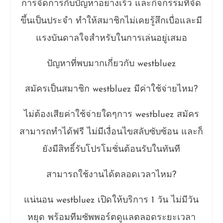
การจัดการกับปัญหาอย่างเร็ว และกิจกรรมที่จัด
ขึ้นเป็นประจำ ทำให้สมาชิกไม่เคยรู้สึกเบื่อและมี
แรงบันดาลใจสำหรับในการเล่นอยู่เสมอ
ปัญหาที่พบมากเกี่ยวกับ westbluez
สมัครเป็นสมาชิก westbluez มีค่าใช้จ่ายไหม?
ไม่ต้องเสียค่าใช้จ่ายใดๆการ westbluez สมัคร
สามารถทำได้ฟรี ไม่มีเงื่อนไขสลับซับซ้อน และก็
ยังมีสิทธิ์รับโปรโมชั่นต้อนรับในทันที
สามารถใช้งานได้ตลอดเวลาไหม?
แน่นอน westbluez เปิดให้บริการ 1 วัน ไม่มีวัน
หยุด พร้อมทีมซัพพอร์ตดูแลตลอดระยะเวลา