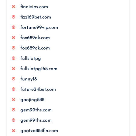
finnivips.com
fizz169bet.com
fortune99vip.com
fox689ok.com
fox689ok.com
fullslotpg
fullslotpg168.com
funny18
future24bet.com
gaojing888
gem99ths.com
gem99ths.com
goatza888fin.com