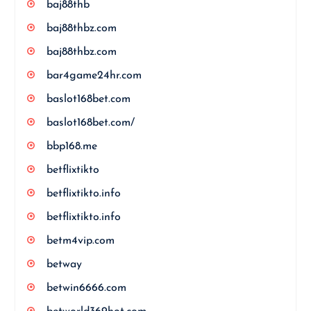
baj88thb
baj88thbz.com
baj88thbz.com
bar4game24hr.com
baslot168bet.com
baslot168bet.com/
bbp168.me
betflixtikto
betflixtikto.info
betflixtikto.info
betm4vip.com
betway
betwin6666.com