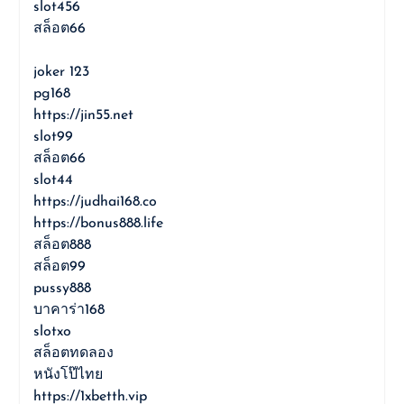
slot456
สล็อต66
joker 123
pg168
https://jin55.net
slot99
สล็อต66
slot44
https://judhai168.co
https://bonus888.life
สล็อต888
สล็อต99
pussy888
บาคาร่า168
slotxo
สล็อตทดลอง
หนังโป๊ไทย
https://1xbetth.vip