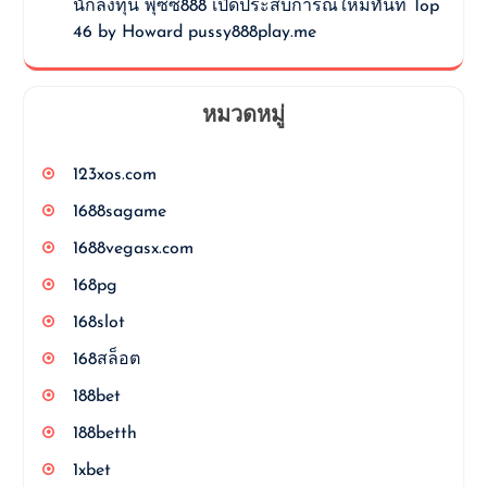
นักลงทุน พุซซี่888 เปิดประสบการณ์ใหม่ทันที Top
46 by Howard pussy888play.me
หมวดหมู่
123xos.com
1688sagame
1688vegasx.com
168pg
168slot
168สล็อต
188bet
188betth
1xbet