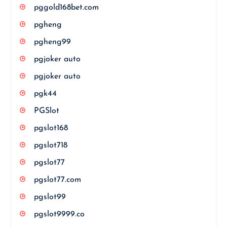
pggold168bet.com
pgheng
pgheng99
pgjoker auto
pgjoker auto
pgk44
PGSlot
pgslot168
pgslot718
pgslot77
pgslot77.com
pgslot99
pgslot9999.co