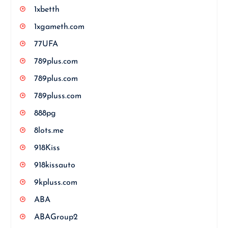
1xbetth
1xgameth.com
77UFA
789plus.com
789plus.com
789pluss.com
888pg
8lots.me
918Kiss
918kissauto
9kpluss.com
ABA
ABAGroup2