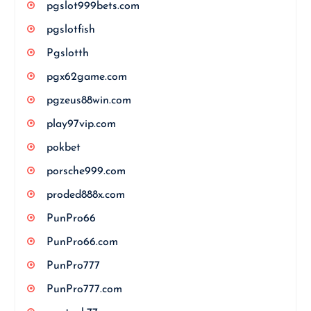
pgslot999bets.com
pgslotfish
Pgslotth
pgx62game.com
pgzeus88win.com
play97vip.com
pokbet
porsche999.com
proded888x.com
PunPro66
PunPro66.com
PunPro777
PunPro777.com