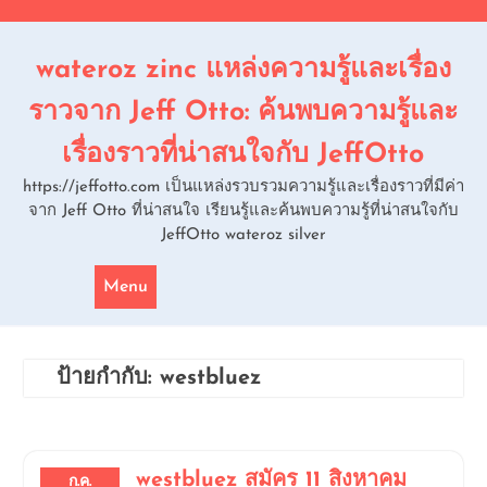
Skip
to
content
wateroz zinc แหล่งความรู้และเรื่อง
ราวจาก Jeff Otto: ค้นพบความรู้และ
เรื่องราวที่น่าสนใจกับ JeffOtto
https://jeffotto.com เป็นแหล่งรวบรวมความรู้และเรื่องราวที่มีค่า
จาก Jeff Otto ที่น่าสนใจ เรียนรู้และค้นพบความรู้ที่น่าสนใจกับ
JeffOtto wateroz silver
Menu
ป้ายกำกับ:
westbluez
westbluez สมัคร 11 สิงหาคม
ก.ค.