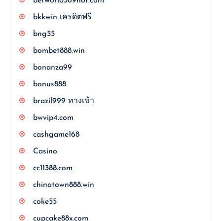
betworld369hot.com
bkkwin เครดิตฟรี
bng55
bombet888.win
bonanza99
bonus888
brazil999 ทางเข้า
bwvip4.com
cashgame168
Casino
cc11388.com
chinatown888.win
coke55
cupcake88x.com