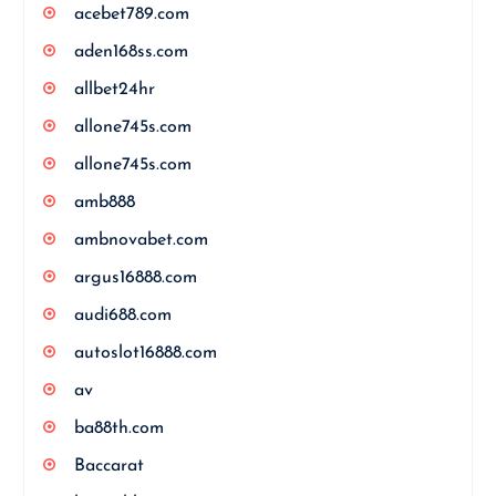
acebet789.com
aden168ss.com
allbet24hr
allone745s.com
allone745s.com
amb888
ambnovabet.com
argus16888.com
audi688.com
autoslot16888.com
av
ba88th.com
Baccarat