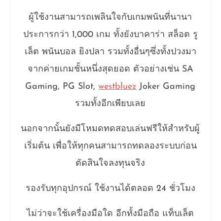
ผู้ใช้งานสามารถเพลินใจกับเกมพนันที่นานา
ประการกว่า 1,000 เกม ทั้งยังบาคาร่า สล็อต รู
เล็ต พนันบอล ยิงปลา รวมทั้งอื่นๆซึ่งทั้งปวงมา
จากค่ายเกมชั้นหนึ่งสุดยอด ตัวอย่างเช่น SA
Gaming, PG Slot,
westbluez
Joker Gaming
รวมทั้งอีกเพียบเลย
นอกจากนั้นยังมีโหมดทดสอบเล่นฟรีให้สำหรับผู้
เริ่มต้น เพื่อให้ทุกคนสามารถทดลองระบบก่อน
ตัดสินใจลงทุนจริง
รองรับทุกอุปกรณ์ ใช้งานได้ตลอด 24 ชั่วโมง
ไม่ว่าจะใช้เครื่องมือใด อีกทั้งมือถือ แท็บเล็ต