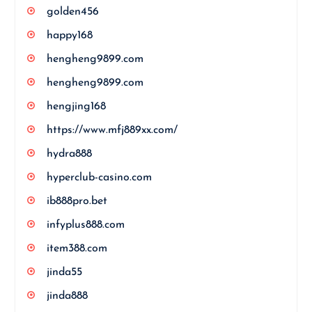
golden456
happy168
hengheng9899.com
hengheng9899.com
hengjing168
https://www.mfj889xx.com/
hydra888
hyperclub-casino.com
ib888pro.bet
infyplus888.com
item388.com
jinda55
jinda888