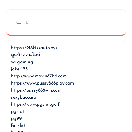
Search
for:
https://918kissauto.xyz
ดูหนังออนไลน์
sa gaming
joker123
http://www.movie87hd.com
https://www.pussy888play.com
https://pussy888win.com
sexybaccarat
https://www.pgslot.golf
pgslot
pg99
fullslot