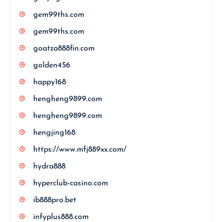
gem99ths.com
gem99ths.com
goatza888fin.com
golden456
happy168
hengheng9899.com
hengheng9899.com
hengjing168
https://www.mfj889xx.com/
hydra888
hyperclub-casino.com
ib888pro.bet
infyplus888.com