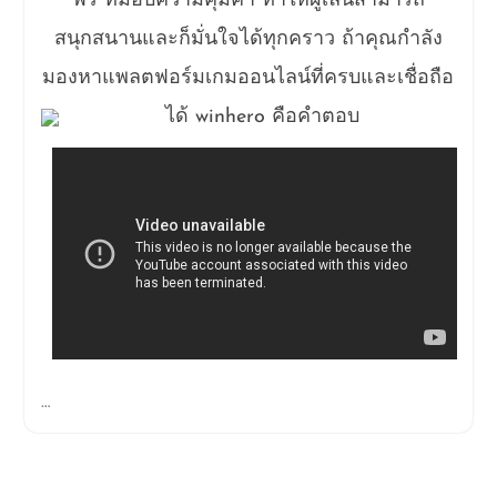
ฟรี ที่มอบความคุ้มค่า ทำให้ผู้เล่นสามารถ
สนุกสนานและก็มั่นใจได้ทุกคราว ถ้าคุณกำลัง
มองหาแพลตฟอร์มเกมออนไลน์ที่ครบและเชื่อถือ
ได้ winhero คือคำตอบ
…