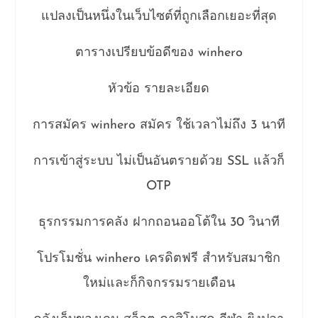
แปลงเป็นหนึ่งในเว็บไซต์ที่ถูกเลือกเยอะที่สุด
ตารางเปรียบข้อดีของ winhero
หัวข้อ รายละเอียด
การสมัคร winhero สมัคร ใช้เวลาไม่ถึง 3 นาที
การเข้าสู่ระบบ ไม่เป็นอันตรายด้วย SSL แล้วก็
OTP
ธุรกรรมการคลัง ฝากถอนออโต้ใน 30 วินาที
โปรโมชั่น winhero เครดิตฟรี สำหรับสมาชิก
ใหม่และก็กิจกรรมรายเดือน