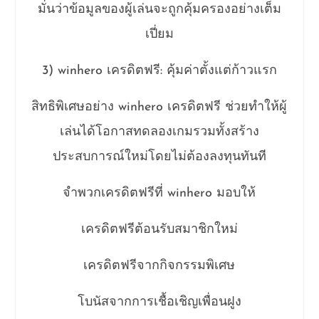
มั่นว่าข้อมูลของผู้เล่นจะถูกคุ้มครองอย่างเต็ม
เปี่ยม
3) winhero เครดิตฟรี: คุ้มค่าตั้งแต่ก้าวแรก
สิทธิพิเศษอย่าง winhero เครดิตฟรี ช่วยทำให้ผู้
เล่นได้โอกาสทดลองเกมรวมทั้งสร้าง
ประสบการณ์ใหม่โดยไม่ต้องลงทุนทันที
จำพวกเครดิตฟรีที่ winhero มอบให้
เครดิตฟรีต้อนรับสมาชิกใหม่
เครดิตฟรีจากกิจกรรมพิเศษ
โบนัสจากการเชื้อเชิญเพื่อนฝูง