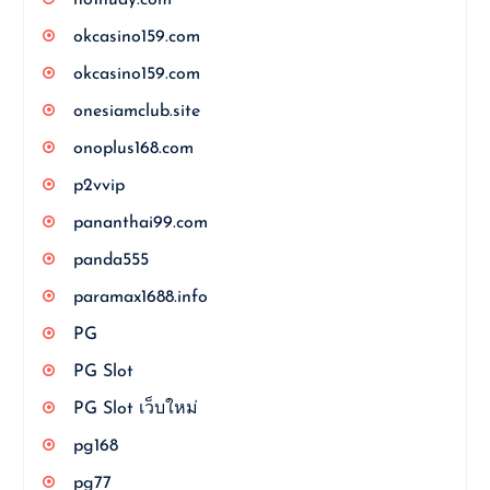
no1huay.com
okcasino159.com
okcasino159.com
onesiamclub.site
onoplus168.com
p2vvip
pananthai99.com
panda555
paramax1688.info
PG
PG Slot
PG Slot เว็บใหม่
pg168
pg77