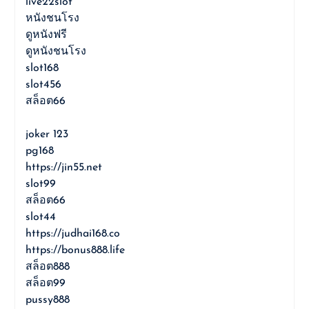
live22slot
หนังชนโรง
ดูหนังฟรี
ดูหนังชนโรง
slot168
slot456
สล็อต66
joker 123
pg168
https://jin55.net
slot99
สล็อต66
slot44
https://judhai168.co
https://bonus888.life
สล็อต888
สล็อต99
pussy888