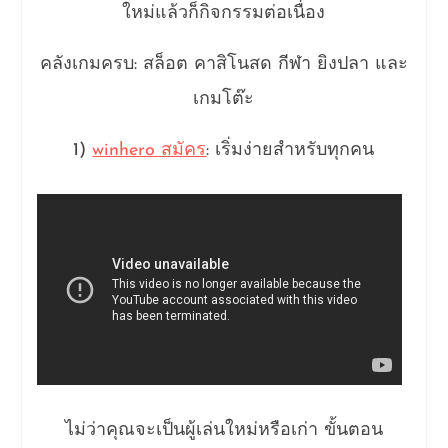
ใหม่แล้วก็กิจกรรมต่อเนื่อง
คลังเกมครบ: สล็อต คาสิโนสด กีฬา ยิงปลา และ
เกมโต๊ะ
1)
winhero สมัคร
: เริ่มง่ายสำหรับทุกคน
ไม่ว่าคุณจะเป็นผู้เล่นใหม่หรือเก่า ขั้นตอน