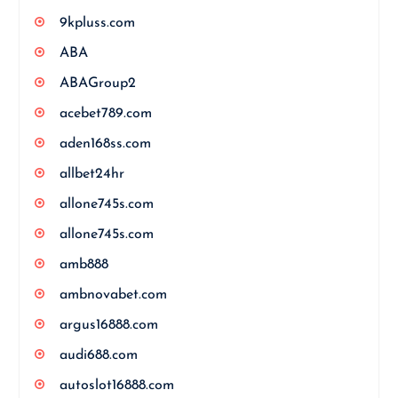
9kpluss.com
ABA
ABAGroup2
acebet789.com
aden168ss.com
allbet24hr
allone745s.com
allone745s.com
amb888
ambnovabet.com
argus16888.com
audi688.com
autoslot16888.com