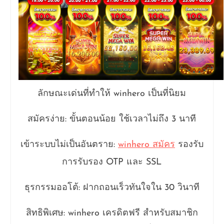
ลักษณะเด่นที่ทำให้ winhero เป็นที่นิยม
สมัครง่าย: ขั้นตอนน้อย ใช้เวลาไม่ถึง 3 นาที
เข้าระบบไม่เป็นอันตราย:
winhero สมัคร
รองรับ
การรับรอง OTP และ SSL
ธุรกรรมออโต้: ฝากถอนเร็วทันใจใน 30 วินาที
สิทธิพิเศษ: winhero เครดิตฟรี สำหรับสมาชิก