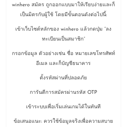
winhero สมัคร ถูกออกแบบมาให้เรียบง่ายและก็
เป็นมิตรกับผู้ใช้ โดยมีขั้นตอนดังต่อไปนี้:
เข้าเว็บไซต์หลักของ winhero แล้วกดปุ่ม “ลง
ทะเบียนเป็นสมาชิก”
กรอกข้อมูล ตัวอย่างเช่น ชื่อ หมายเลขโทรศัพท์
อีเมล และก็บัญชีธนาคาร
ตั้งรหัสผ่านที่ปลอดภัย
การันตีการสมัครผ่านรหัส OTP
เข้าระบบเพื่อเริ่มเล่นเกมได้ในทันที
ข้อเสนอแนะ: ควรใช้ข้อมูลจริงเพื่อความสบาย