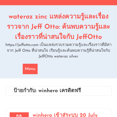
Skip
to
content
wateroz zinc แหล่งความรู้และเรื่อง
ราวจาก Jeff Otto: ค้นพบความรู้และ
เรื่องราวที่น่าสนใจกับ JeffOtto
https://jeffotto.com เป็นแหล่งรวบรวมความรู้และเรื่องราวที่มีค่า
จาก Jeff Otto ที่น่าสนใจ เรียนรู้และค้นพบความรู้ที่น่าสนใจกับ
JeffOtto wateroz silver
Menu
ป้ายกำกับ:
winhero เครดิตฟรี
winhero เข้าสู่ระบบ 20 July
ต.ค.