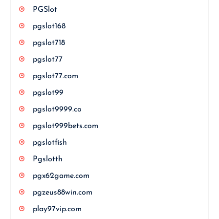
PGSlot
pgslot168
pgslot718
pgslot77
pgslot77.com
pgslot99
pgslot9999.co
pgslot999bets.com
pgslotfish
Pgslotth
pgx62game.com
pgzeus88win.com
play97vip.com