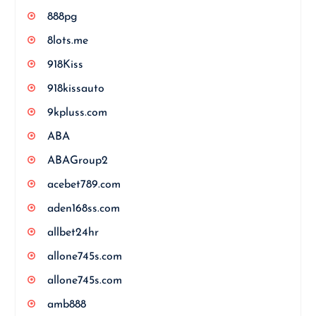
888pg
8lots.me
918Kiss
918kissauto
9kpluss.com
ABA
ABAGroup2
acebet789.com
aden168ss.com
allbet24hr
allone745s.com
allone745s.com
amb888