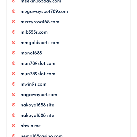
meekin365day.com
megawaysbet789.com
mercyrosa168.com
mib555s.com
mmgoldsbets.com
mono1688
mun789slot.com
mun789slot.com
mwin9s.com
nagawaybet.com
nakoya1688.site
nakoya1688.site
nbwin.me
nemo168casino.com