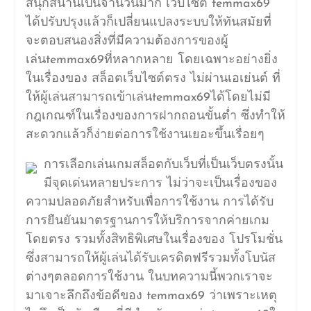
สนุกสนานเป็นจำนวนมาก เว็บไซต์ temmax69
ได้ปรับปรุงแล้วก็เปลี่ยนแปลงระบบให้ทันสมัยที่
จะตอบสนองสิ่งที่มีความต้องการของผู้
เล่นtemmax69ที่หลากหลาย โดยเฉพาะอย่างยิ่ง
ในเรื่องของ สล็อตเว็บไซต์ตรง ไม่ผ่านเอเย่นต์ ที่
ให้ผู้เล่นสามารถเข้าเล่นtemmax69ได้โดยไม่มี
กฎเกณฑ์ในเรื่องของการฝากถอนขั้นต่ำ ซึ่งทำให้
สะดวกแล้วก็ง่ายต่อการใช้งานเยอะขึ้นเรื่อยๆ
การเลือกเล่นเกมสล็อตกับเว็บที่เป็นเว็บตรงนั้น
มีจุดเด่นหลายประการ ไม่ว่าจะเป็นเรื่องของ
ความปลอดภัยสำหรับเพื่อการใช้งาน การได้รับ
การยืนยันมาตรฐานการให้บริการจากค่ายเกม
โดยตรง รวมทั้งสิทธิพิเศษในเรื่องของ โปรโมชั่น
ซึ่งสามารถให้ผู้เล่นได้รับเครดิตฟรีรวมทั้งโบนัส
ต่างๆตลอดการใช้งาน ในบทความนี้พวกเราจะ
มาเจาะลึกถึงข้อดีของ temmax69 ว่าเพราะเหตุ