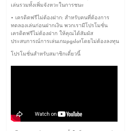
เล่นรวมทั้งเพิ่มจังหวะในการชนะ
• เครดิตฟรีไม่ต้องฝาก: สำหรับคนที่ต้องการ
ทดลองเล่นก่อนฝากเงิน พวกเรามีโปรโมชั่น
เครดิตฟรีไม่ต้องฝาก ให้คุณได้สัมผัส
ประสบการณ์การเล่นเกมpgslotโดยไม่ต้องลงทุน
โปรโมชั่นสำหรับสมาชิกเดี๋ยวนี้