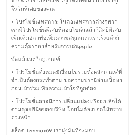
จากพวกเราเป็นของขวัญ เพื่อเพิ่มความสำราญ
ในวันพิเศษของคุณ
• โปรโมชั่นเทศกาล: ในตอนเทศกาลต่างๆพวก
เรามีโปรโมชั่นพิเศษที่มอบโบนัสแล้วก็สิทธิพิเศษ
เพิ่มเติมอีก เพื่อเพิ่มความสนุกสนานร่าเริงแล้วก็
ความคุ้มราคาสำหรับการเล่นpgslot
ข้อแม้และก็กฎเกณฑ์
• โปรโมชั่นทั้งหมดมีเงื่อนไขรวมทั้งหลักเกณฑ์ที่
จำเป็นต้องกระทำตาม ขอความปรานีอ่านเนื้อหา
ก่อนเข้าร่วมเพื่อความเข้าใจที่ถูกต้อง
• โปรโมชั่นอาจมีการเปลี่ยนแปลงหรือยกเลิกได้
ตามดุลยพินิจของบริษัท โดยไม่ต้องบอกให้ทราบ
ล่วงหน้า
สล็อต temmax69 เรามุ่งมั่นที่จะมอบ