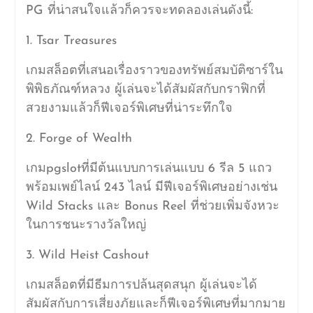
PG ที่น่าสนใจแล้วก็ควรจะทดลองเล่นดังนี้:
1. Tsar Treasures
เกมสล็อตที่เสนอเรื่องราวของทรัพย์สมบัติซาร์ใน
พิพิธภัณฑ์หลวง ผู้เล่นจะได้สัมผัสกับกราฟิกที่
สวยงามแล้วก็ฟีเจอร์พิเศษที่น่าระทึกใจ
2. Forge of Wealth
เกมpgslotที่มีต้นแบบการเล่นแบบ 6 รีล 5 แถว
พร้อมเพย์ไลน์ 243 ไลน์ มีฟีเจอร์พิเศษอย่างเช่น
Wild Stacks และ Bonus Reel ที่ช่วยเพิ่มจังหวะ
ในการชนะรางวัลใหญ่
3. Wild Heist Cashout
เกมสล็อตที่มีธีมการปล้นสุดสนุก ผู้เล่นจะได้
สัมผัสกับการเสี่ยงภัยและก็ฟีเจอร์พิเศษที่มากมาย