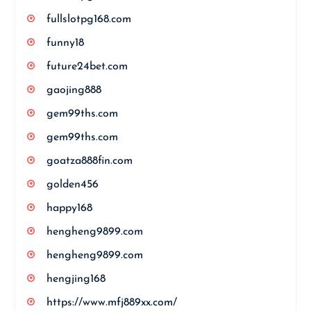
fullslotpg168.com
funny18
future24bet.com
gaojing888
gem99ths.com
gem99ths.com
goatza888fin.com
golden456
happy168
hengheng9899.com
hengheng9899.com
hengjing168
https://www.mfj889xx.com/