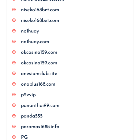
niseko168bet.com
niseko168bet.com
no1huay
no1huay.com
okcasino159.com
okcasino159.com
onesiamclub.site
onoplus168.com
p2vvip
pananthai99.com
panda555
paramax1688.info
PG