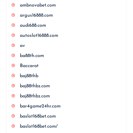
ambnovabet.com
argus16888.com
audi688.com
autoslot16888.com
av
ba88th.com
Baccarat
baj88thb
baj88thbz.com
baj88thbz.com
bar4game24hr.com
baslot168bet.com
baslot168bet.com/