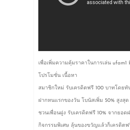
เพื่อเพิ่มความคุ้มราคาในการเล่น ufam1
โปรโมชั่น เนื้อหา
สมาชิกใหม่ รับเครดิตฟรี 100 บาทโดยทัน
ฝากหนแรกของวัน โบนัสเพิ่ม 50% สูงสุ
ชวนเพื่อนฝูง รับเครดิตฟรี 10% จากยอด
กิจกรรมพิเศษ ลุ้นของขวัญแล้วก็เครดิตฟร