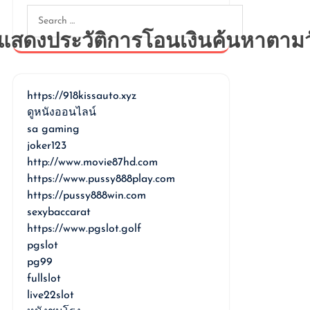
Search
for:
บแสดงประวัติการโอนเงินค้นหาตาม
https://918kissauto.xyz
ดูหนังออนไลน์
sa gaming
joker123
http://www.movie87hd.com
https://www.pussy888play.com
https://pussy888win.com
sexybaccarat
https://www.pgslot.golf
pgslot
pg99
fullslot
live22slot