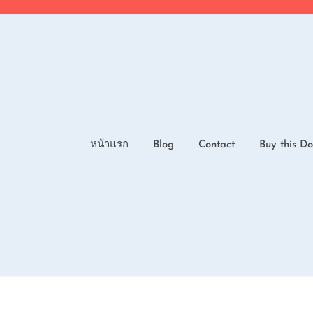
หน้าแรก
Blog
Contact
Buy this D