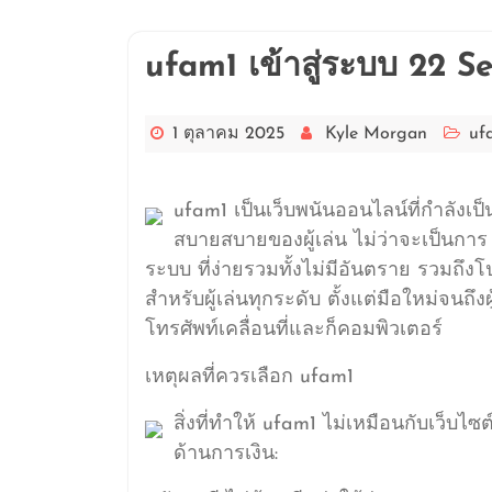
ufam1 เข้าสู่ระบบ 22 
1 ตุลาคม 2025
Kyle Morgan
uf
ufam1 เป็นเว็บพนันออนไลน์ที่กำลังเป
สบายสบายของผู้เล่น ไม่ว่าจะเป็นการ u
ระบบ ที่ง่ายรวมทั้งไม่มีอันตราย รวมถึงโ
สำหรับผู้เล่นทุกระดับ ตั้งแต่มือใหม่จนถ
โทรศัพท์เคลื่อนที่และก็คอมพิวเตอร์
เหตุผลที่ควรเลือก ufam1
สิ่งที่ทำให้ ufam1 ไม่เหมือนกับเว็บไ
ด้านการเงิน: