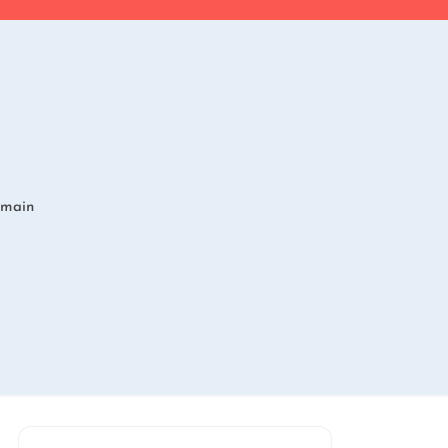
omain