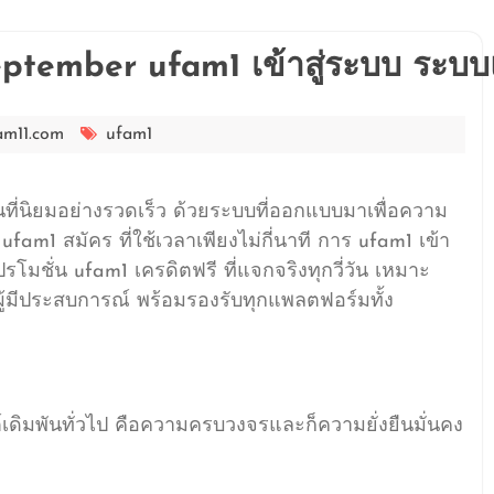
September ufam1 เข้าสู่ระบบ ระบ
am11.com
ufam1
็นที่นิยมอย่างรวดเร็ว ด้วยระบบที่ออกแบบมาเพื่อความ
fam1 สมัคร ที่ใช้เวลาเพียงไม่กี่นาที การ ufam1 เข้า
ปรโมชั่น ufam1 เครดิตฟรี ที่แจกจริงทุกวี่วัน เหมาะ
ึงผู้มีประสบการณ์ พร้อมรองรับทุกแพลตฟอร์มทั้ง
ซต์เดิมพันทั่วไป คือความครบวงจรและก็ความยั่งยืนมั่นคง