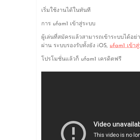
เริ่มใช้งานได้ในทันที
การ ufam1 เข้าสู่ระบบ
ผู้เล่นที่สมัครแล้วสามารถเข้าระบบได้อ
ผ่าน ระบบรองรับทั้งยัง iOS,
ufam1 เข้าสู
โปรโมชั่นแล้วก็ ufam1 เครดิตฟรี