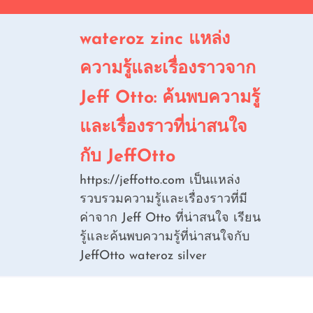
Skip
to
wateroz zinc แหล่ง
content
ความรู้และเรื่องราวจาก
Jeff Otto: ค้นพบความรู้
และเรื่องราวที่น่าสนใจ
กับ JeffOtto
https://jeffotto.com เป็นแหล่ง
รวบรวมความรู้และเรื่องราวที่มี
ค่าจาก Jeff Otto ที่น่าสนใจ เรียน
รู้และค้นพบความรู้ที่น่าสนใจกับ
JeffOtto wateroz silver