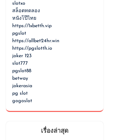
slotxo
สล็อตทดลอง
หนังโป๊ไทย
https://1xbetth.vip
pgslot
https://allbet24hr.win
https://pgslotth.io
joker 123
slot777
pgslot88
betway
jokerasia
pg slot
gogoslot
เรื่องล่าสุด