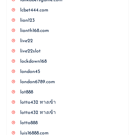
lcbet444.com
lion123
lionth168.com
live22
live22slot
lockdown168
london45
london6789.com
lot888
lotto432 ทางเข้า
lotto432 ทางเข้า
lotto888
luis16888.com