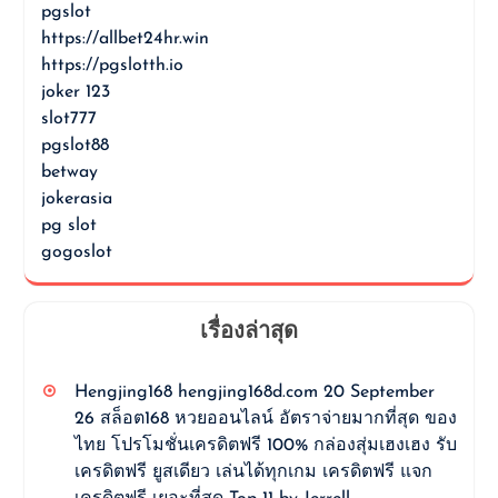
pgslot
https://allbet24hr.win
https://pgslotth.io
joker 123
slot777
pgslot88
betway
jokerasia
pg slot
gogoslot
เรื่องล่าสุด
Hengjing168 hengjing168d.com 20 September
26 สล็อต168 หวยออนไลน์ อัตราจ่ายมากที่สุด ของ
ไทย โปรโมชั่นเครดิตฟรี 100% กล่องสุ่มเฮงเฮง รับ
เครดิตฟรี ยูสเดียว เล่นได้ทุกเกม เครดิตฟรี แจก