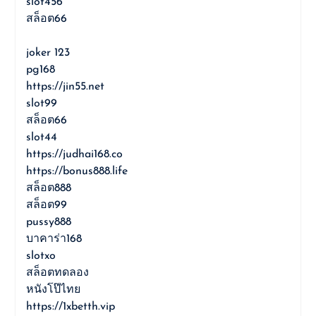
slot456
สล็อต66
joker 123
pg168
https://jin55.net
slot99
สล็อต66
slot44
https://judhai168.co
https://bonus888.life
สล็อต888
สล็อต99
pussy888
บาคาร่า168
slotxo
สล็อตทดลอง
หนังโป๊ไทย
https://1xbetth.vip