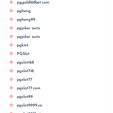
pggold168bet.com
pgheng
pgheng99
pgjoker auto
pgjoker auto
pgk44
PGSlot
pgslot168
pgslot718
pgslot77
pgslot77.com
pgslot99
pgslot9999.co