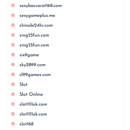
sexybaccarat168.com
sexygameplus.me
shinobi24hr.com
sing55fun.com
sing55fun.com
six9game
sky2899.com
sl99games.com
Slot
Slot Online
slot1111ok.com
slot1111ok.com
slot168