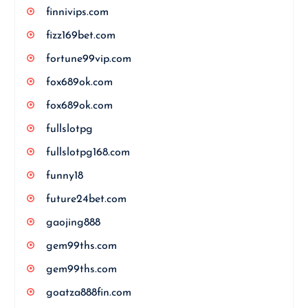
finnivips.com
fizz169bet.com
fortune99vip.com
fox689ok.com
fox689ok.com
fullslotpg
fullslotpg168.com
funny18
future24bet.com
gaojing888
gem99ths.com
gem99ths.com
goatza888fin.com