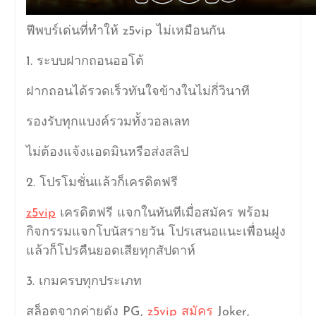
ฟีพบร์เด่นที่ทำให้ z5vip ไม่เหมือนกัน
1. ระบบฝากถอนออโต้
ฝากถอนได้รวดเร็วทันใจข้างในไม่กี่วินาที
รองรับทุกแบงค์รวมทั้งวอลเลท
ไม่ต้องแจ้งแอดมินหรือส่งสลิป
2. โปรโมชั่นแล้วก็เครดิตฟรี
z5vip
เครดิตฟรี แจกในทันทีเมื่อสมัคร พร้อม
กิจกรรมแจกโบนัสรายวัน โปรเสนอแนะเพื่อนฝูง
แล้วก็โปรคืนยอดเสียทุกสัปดาห์
3. เกมครบทุกประเภท
สล็อตจากค่ายดัง PG,
z5vip สมัคร
Joker,