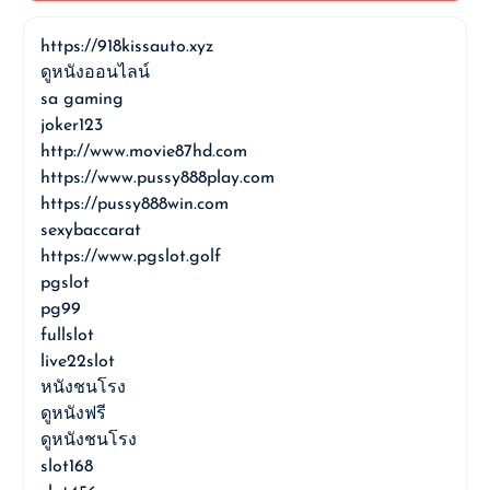
https://918kissauto.xyz
ดูหนังออนไลน์
sa gaming
joker123
http://www.movie87hd.com
https://www.pussy888play.com
https://pussy888win.com
sexybaccarat
https://www.pgslot.golf
pgslot
pg99
fullslot
live22slot
หนังชนโรง
ดูหนังฟรี
ดูหนังชนโรง
slot168