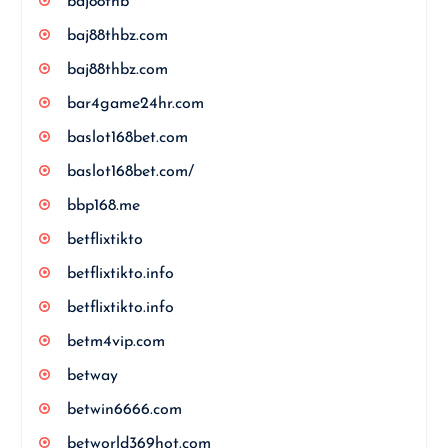
baj88thb
baj88thbz.com
baj88thbz.com
bar4game24hr.com
baslot168bet.com
baslot168bet.com/
bbp168.me
betflixtikto
betflixtikto.info
betflixtikto.info
betm4vip.com
betway
betwin6666.com
betworld369hot.com