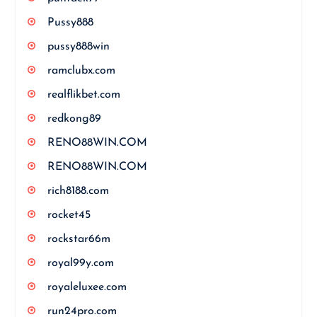
Pussy888
pussy888win
ramclubx.com
realflikbet.com
redkong89
RENO88WIN.COM
RENO88WIN.COM
rich8188.com
rocket45
rockstar66m
royal99y.com
royaleluxee.com
run24pro.com