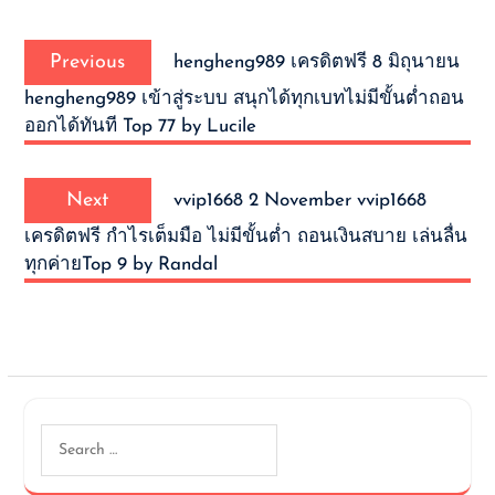
แนะแนว
Previous
เรื่อง
Previous
hengheng989 เครดิตฟรี 8 มิถุนายน
post:
hengheng989 เข้าสู่ระบบ สนุกได้ทุกเบทไม่มีขั้นต่ำถอน
ออกได้ทันที Top 77 by Lucile
Next
Next
vvip1668 2 November vvip1668
post:
เครดิตฟรี กำไรเต็มมือ ไม่มีขั้นต่ำ ถอนเงินสบาย เล่นลื่น
ทุกค่ายTop 9 by Randal
Search
for: