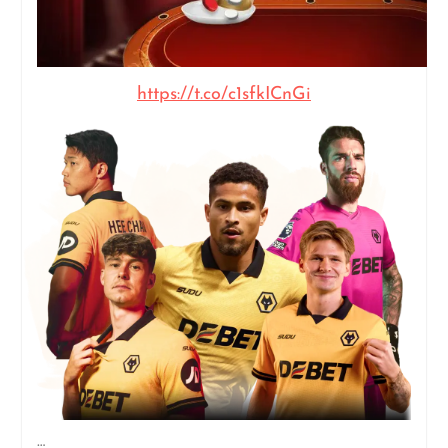
https://t.co/c1sfkICnGi
…