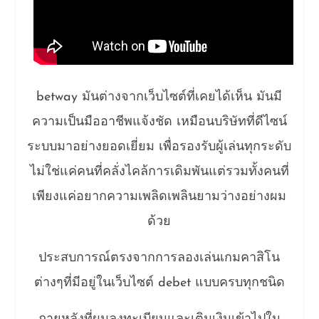
betway มันต่างจากเว็บไซต์ที่เคยได้เห็น มันมี
ความเป็นมืออาชีพแจ้งชัด เหมือนบริษัทที่ดีไซน์
ระบบมาอย่างยอดเยี่ยม เพื่อรองรับผู้เล่นทุกระดับ
ไม่ใช่แค่คนที่คลั่งไคล้การเดิมพันแต่รวมทั้งคนที่
เพียงแค่อยากความเพลิดเพลินยามว่างอย่างผม
ด้วย
ประสบการณ์ตรงจากการลองเล่นเกมคาสิโน
ต่างๆที่มีอยู่ในเว็บไซต์ debet แบบครบทุกชนิด