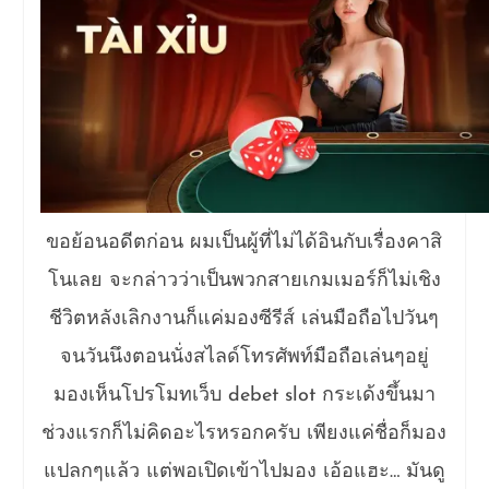
ขอย้อนอดีตก่อน ผมเป็นผู้ที่ไม่ได้อินกับเรื่องคาสิ
โนเลย จะกล่าวว่าเป็นพวกสายเกมเมอร์ก็ไม่เชิง
ชีวิตหลังเลิกงานก็แค่มองซีรีส์ เล่นมือถือไปวันๆ
จนวันนึงตอนนั่งสไลด์โทรศัพท์มือถือเล่นๆอยู่
มองเห็นโปรโมทเว็บ debet slot กระเด้งขึ้นมา
ช่วงแรกก็ไม่คิดอะไรหรอกครับ เพียงแค่ชื่อก็มอง
แปลกๆแล้ว แต่พอเปิดเข้าไปมอง เอ้อแฮะ… มันดู