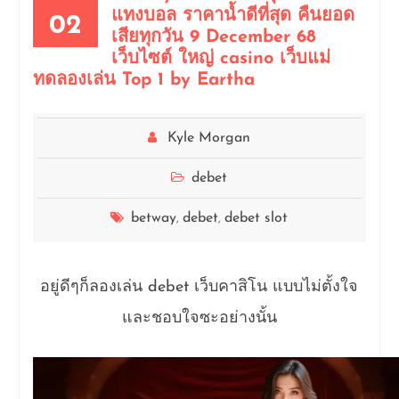
แทงบอล ราคาน้ำดีที่สุด คืนยอด
02
เสียทุกวัน 9 December 68
เว็บไซต์ ใหญ่ casino เว็บแม่
ทดลองเล่น Top 1 by Eartha
Kyle Morgan
debet
betway
debet
debet slot
,
,
อยู่ดีๆก็ลองเล่น debet เว็บคาสิโน แบบไม่ตั้งใจ
และชอบใจซะอย่างนั้น