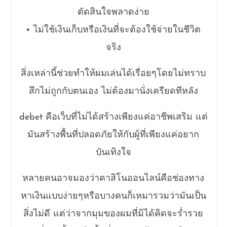
ตัดสินใจพลาดง่าย
• ไม่ใช้เงินเก็บหรือเงินที่จะต้องใช้จ่ายในชีวิต
จริง
สิ่งเหล่านี้ช่วยทำให้ผมเล่นได้เรื่อยๆโดยไม่ทราบ
สึกไม่ถูกกับตนเอง ไม่ต้องมานั่งเครียดทีหลัง
debet คือเว็บที่ไม่ได้สร้างเพียงแค่อาชีพเสริม แต่
มันสร้างพื้นที่ปลอดภัยให้กับผู้ที่เพียงแค่อยาก
บันเทิงใจ
หลายคนอาจมองว่าคาสิโนออนไลน์คือช่องทาง
หาเงินแบบง่ายๆหรือบางคนก็เหมารวมว่ามันเป็น
สิ่งไม่ดี แต่ว่าจากมุมของผมที่มิได้คิดจะร่ำรวย