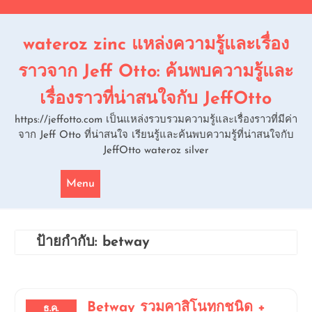
Skip
to
content
wateroz zinc แหล่งความรู้และเรื่อง
ราวจาก Jeff Otto: ค้นพบความรู้และ
เรื่องราวที่น่าสนใจกับ JeffOtto
https://jeffotto.com เป็นแหล่งรวบรวมความรู้และเรื่องราวที่มีค่า
จาก Jeff Otto ที่น่าสนใจ เรียนรู้และค้นพบความรู้ที่น่าสนใจกับ
JeffOtto wateroz silver
Menu
ป้ายกำกับ:
betway
Betway รวมคาสิโนทุกชนิด +
ธ.ค.